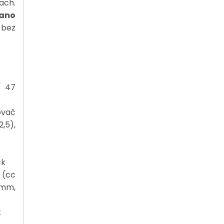
ach.
mano
 bez
/ 47
ovač
,5),
ck
 (cc
 mm,
k