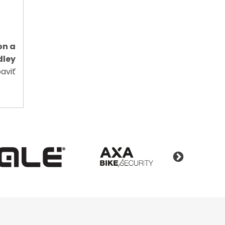
on a
dley
aviť