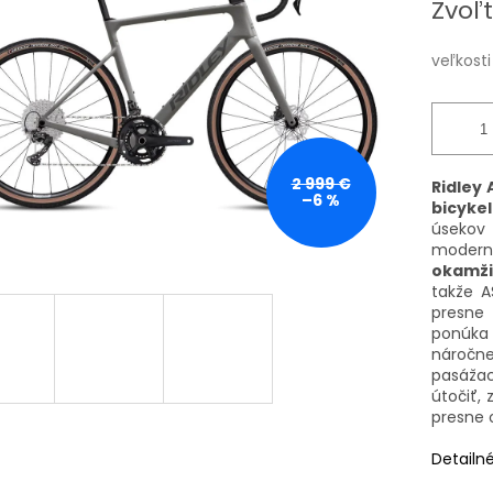
Zvoľt
cena:
čiek.
veľkosti
2 999 €
Ridley
–6 %
bicykel
úsekov 
moder
okamži
takže A
presne
ponúka 
náročn
pasážac
útočiť, 
presne 
Detailn