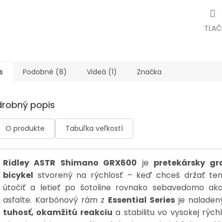
TLAČ
s
Podobné (8)
Videá (1)
Značka
drobný popis
O produkte
Tabuľka veľkostí
Ridley ASTR Shimano GRX600
je
pretekársky gr
bicykel
stvorený na rýchlosť – keď chceš držať te
útočiť a letieť po šotoline rovnako sebavedomo ak
asfalte. Karbónový rám z
Essential Series
je naladen
tuhosť, okamžitú reakciu
a stabilitu vo vysokej rýchl