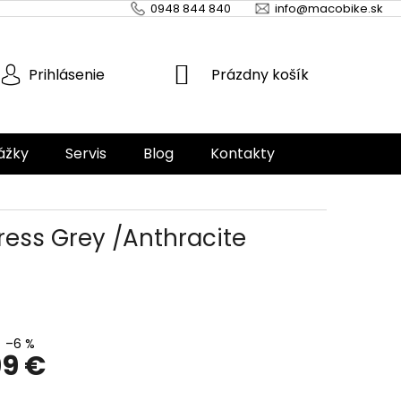
0948 844 840
info@macobike.sk
NÁKUPNÝ
Prázdny košík
Prihlásenie
KOŠÍK
ážky
Servis
Blog
Kontakty
ess Grey /Anthracite
–6 %
99 €
ová