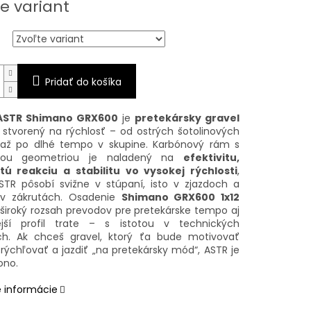
e variant
Pridať do košíka
 ASTR Shimano GRX600
je
pretekársky gravel
stvorený na rýchlosť – od ostrých šotolinových
až po dlhé tempo v skupine. Karbónový rám s
nou geometriou je naladený na
efektivitu,
tú reakciu a stabilitu vo vysokej rýchlosti
,
STR pôsobí svižne v stúpaní, isto v zjazdoch a
 v zákrutách. Osadenie
Shimano GRX600 1x12
široký rozsah prevodov pre pretekárske tempo aj
ejší profil trate – s istotou v technických
h. Ak chceš gravel, ktorý ťa bude motivovať
zrýchľovať a jazdiť „na pretekársky mód“, ASTR je
ono.
é informácie