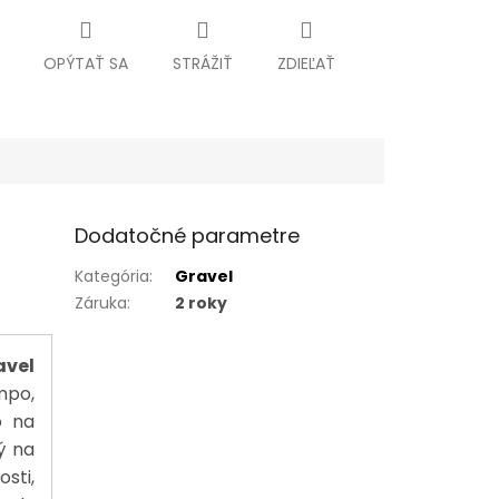
OPÝTAŤ SA
STRÁŽIŤ
ZDIEĽAŤ
Dodatočné parametre
Kategória
:
Gravel
Záruka
:
2 roky
avel
mpo,
o na
ý na
osti,