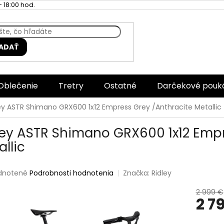
 18:00 hod.
ADAŤ
Oblečenie
Tretry
Ostatné
Darčekové pouk
ey ASTR Shimano GRX600 1x12 Empress Grey /Anthracite Metallic
ley ASTR Shimano GRX600 1x12 Empr
llic
rné
dnotené
Podrobnosti hodnotenia
Značka:
Ridley
enie
tu
2 999 €
2 7
Jednotk