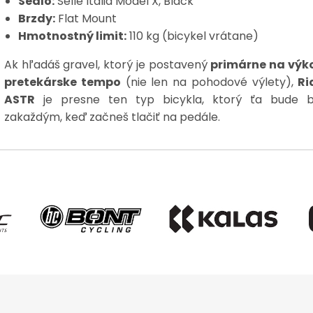
Sedlo:
Selle Italia Model X, Black
Brzdy:
Flat Mount
Hmotnostný limit:
110 kg (bicykel vrátane)
Ak hľadáš gravel, ktorý je postavený
primárne na výk
pretekárske tempo
(nie len na pohodové výlety),
Ri
ASTR
je presne ten typ bicykla, ktorý ťa bude b
zakaždým, keď začneš tlačiť na pedále.