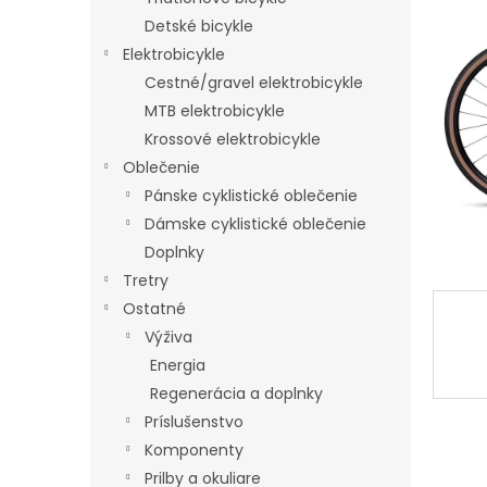
5
Detské bicykle
hviezdi
Elektrobicykle
Cestné/gravel elektrobicykle
MTB elektrobicykle
Krossové elektrobicykle
Oblečenie
Pánske cyklistické oblečenie
Dámske cyklistické oblečenie
Doplnky
Tretry
Ostatné
Výživa
Energia
Regenerácia a doplnky
Príslušenstvo
Komponenty
Prilby a okuliare