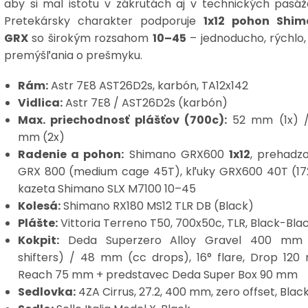
aby si mal istotu v zákrutách aj v technických pasáž
Pretekársky charakter podporuje
1x12 pohon Shi
GRX
so širokým rozsahom
10–45
– jednoducho, rýchlo,
premýšľania o prešmyku.
Rám:
Astr 7E8 AST26D2s, karbón, TA12x142
Vidlica:
Astr 7E8 / AST26D2s (karbón)
Max. priechodnosť plášťov (700c):
52 mm (1x) 
mm (2x)
Radenie a pohon:
Shimano GRX600
1x12
, prehadz
GRX 800 (medium cage 45T), kľuky GRX600 40T (172
kazeta Shimano SLX M7100 10–45
Kolesá:
Shimano RX180 MS12 TLR DB (Black)
Plášte:
Vittoria Terreno T50, 700x50c, TLR, Black-Bla
Kokpit:
Deda Superzero Alloy Gravel 400 mm
shifters) / 48 mm (cc drops), 16° flare, Drop 120
Reach 75 mm + predstavec Deda Super Box 90 mm
Sedlovka:
4ZA Cirrus, 27.2, 400 mm, zero offset, Blac