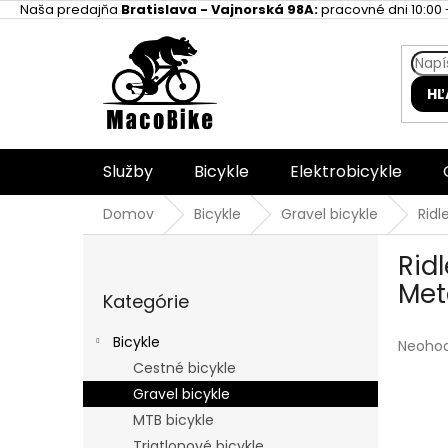
Prejsť
Naša predajňa
Bratislava - Vajnorská 98A:
pracovné dni 10:00 -
na
obsah
HĽ
Služby
Bicykle
Elektrobicykle
Domov
Bicykle
Gravel bicykle
Ridl
B
Rid
o
Preskočiť
č
Meta
Kategórie
kategórie
n
ý
Bicykle
Prieme
Neoho
p
hodnot
Cestné bicykle
a
produk
Gravel bicykle
n
je
e
MTB bicykle
0,0
l
z
Triatlonové bicykle