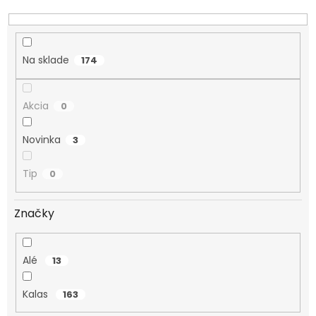
o
d
u
k
Na sklade
174
t
o
v
Akcia
0
Novinka
3
Tip
0
Značky
Alé
13
Kalas
163