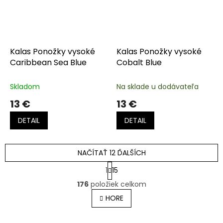
Kalas Ponožky vysoké
Kalas Ponožky vysoké
Caribbean Sea Blue
Cobalt Blue
Skladom
Na sklade u dodávateľa
13 €
13 €
DETAIL
DETAIL
NAČÍTAŤ 12 ĎALŠÍCH
S
1
15
t
O
r
176
položiek celkom
v
á
l
HORE
n
á
k
o
d