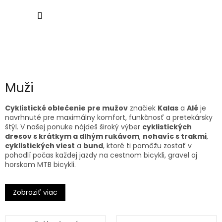
Prejsť
NÁKU
na
obsah
KOŠÍK
Muži
Cyklistické oblečenie pre mužov
značiek
Kalas
a
Alé
je
navrhnuté pre maximálny komfort, funkčnosť a pretekársky
štýl. V našej ponuke nájdeš široký výber
cyklistických
dresov s krátkym a dlhým rukávom
,
nohavíc s trakmi
,
cyklistických viest
a
bund
, ktoré ti pomôžu zostať v
pohodlí počas každej jazdy na cestnom bicykli, gravel aj
horskom MTB bicykli.
Krátke cyklistické dresy
z ľahkých priedušných materiálov
Zobraziť viac
zabezpečujú optimálny odvod potu počas letných tréningov
a pretekov.
Dlhé dresy
poskytujú vyššiu ochranu pred
chladom a vetrom v prechodnom období. Vesty a bundy s
membránou alebo vetruodolnou vrstvou sú ideálne do