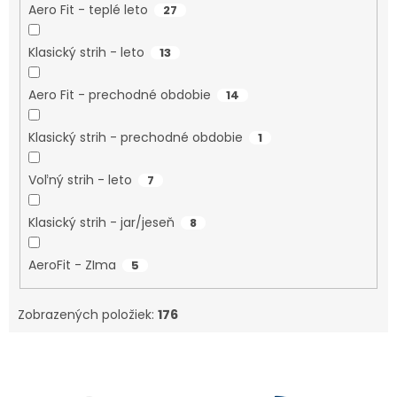
Aero Fit - teplé leto
27
Klasický strih - leto
13
Aero Fit - prechodné obdobie
14
Klasický strih - prechodné obdobie
1
Voľný strih - leto
7
Klasický strih - jar/jeseň
8
AeroFit - ZIma
5
Zobrazených položiek:
176
V
ý
p