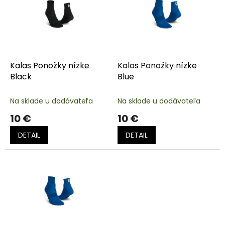
i
s
p
r
o
d
Kalas Ponožky nízke
Kalas Ponožky nízke
u
Black
Blue
k
t
Na sklade u dodávateľa
Na sklade u dodávateľa
o
10 €
10 €
v
DETAIL
DETAIL