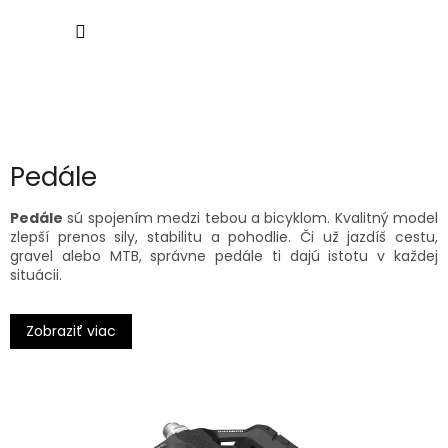
Prejsť
NÁKU
na
obsah
KOŠÍK
Pedále
Pedále
sú spojením medzi tebou a bicyklom. Kvalitný model
zlepší prenos sily, stabilitu a pohodlie. Či už jazdíš cestu,
gravel alebo MTB, správne pedále ti dajú istotu v každej
situácii.
⚙️ Cestné pedále
Zobraziť viac
Pre náročných jazdcov ponúkame pedále
Favero Assioma
s
integrovaným wattmetrom, ale aj osvedčené
Shimano
SPD-SL
modely pre výborný záber a nízku hmotnosť. Cestné
pedále zabezpečia pevné spojenie a maximálnu efektivitu
šliapania.