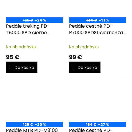
125 €
–24 %
144 €
–31 %
Pedále treking PD-
Pedále cestné PD-
T8000 SPD čierne
R7000 SPDSL čierne+zar.
jednostranné+zar. SM-
SM-SH11 kompozit
SH56
Na objednávku
Na objednávku
95 €
99 €
Do košíka
Do košíka
125 €
–20 %
164 €
–27 %
Pedále MTB PD-M8100
Pedále cestné PD-