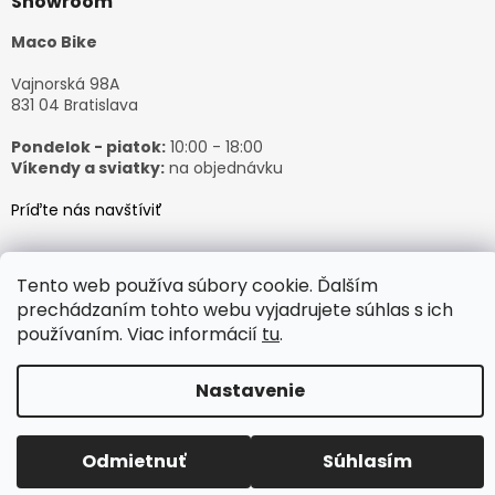
Showroom
Maco Bike
Vajnorská 98A
831 04 Bratislava
Pondelok - piatok:
10:00 - 18:00
Víkendy a sviatky:
na objednávku
Príďte nás navštíviť
Tento web používa súbory cookie. Ďalším
prechádzaním tohto webu vyjadrujete súhlas s ich
Vytvoril Shoptet
používaním. Viac informácií
tu
.
Nastavenie
Copyright 2026
𝙈𝙖𝙘𝙤𝘽𝙞𝙠𝙚
. Všetky práva vyhradené.
Odmietnuť
Súhlasím