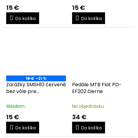
15 €
15 €
Do košíka
Do košíka
19 €
–21 %
Zarážky SMSH10 červené
Pedále MTB Flat PD-
bez vôle pre
EF202 čierne
PD9000/6800/58
Skladom
Na objednávku
15 €
34 €
Do košíka
Do košíka