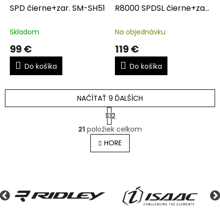
SPD čierne+zar. SM-SH51
R8000 SPDSL čierne+zar.
SM-SH11 carbon
Skladom
Na objednávku
99 €
119 €
Do košíka
Do košíka
NAČÍTAŤ 9 ĎALŠÍCH
S
1
2
t
O
r
21
položiek celkom
v
á
l
HORE
n
á
k
o
d
v
a
a
c
n
i
i
e
e
p
r