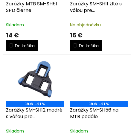
d
Zarážky MTB SM-SH51
Zarážky SM-SH11 žlté s
u
SPD čierne
vôlou pre
k
PD9000/6800/5800/
t
Skladom
Na objednávku
o
14 €
15 €
v
Do košíka
Do košíka
19 €
–21 %
19 €
–21 %
Zarážky SM-SH12 modré
Zarážky SM-SH56 na
s vôľou pre
MTB pedále
PD9000/6800/5800
Skladom
Skladom