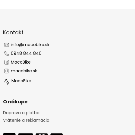
v
k
Z
y
á
v
p
ý
ä
Kontakt
p
t
i
s
i
info
@
macobike.sk
u
e
0948 844 840
MacoBike
macobike.sk
MacoBike
O nákupe
Doprava a platba
Vrátenie a reklamácia