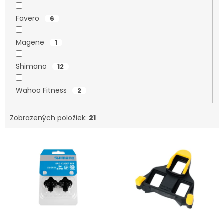
Favero
6
Magene
1
Shimano
12
Wahoo Fitness
2
Zobrazených položiek:
21
V
ý
p
i
s
p
r
o