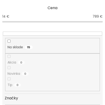
n
Cena
i
e
14
€
789
€
p
r
o
d
u
k
Na sklade
15
t
o
v
Akcia
0
Novinka
0
Tip
0
Značky