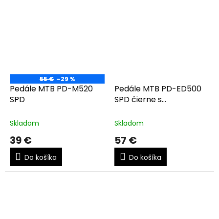
55 €
–29 %
Pedále MTB PD-M520
Pedále MTB PD-ED500
SPD
SPD čierne s
klietkou+zar. SM
Skladom
Skladom
39 €
57 €
Do košíka
Do košíka