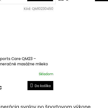
Kód:
QM10230450
ports Care QM23 –
neračné masážne mlieko
ml
Skladom
Do košíka
€
O
v
nerácia svalov po športovom výkone