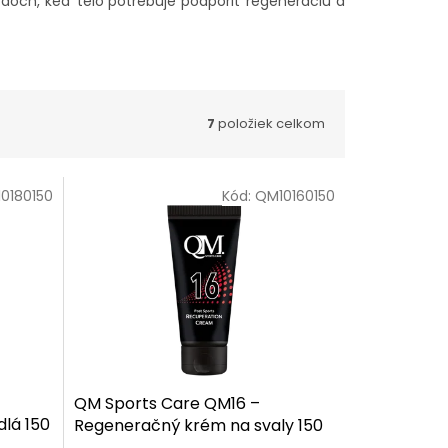
zdoch, keď telo potrebuje podporiť regeneráciu a
7
položiek celkom
0180150
Kód:
QM10160150
QM Sports Care QM16 –
dlá 150
Regeneračný krém na svaly 150
ml