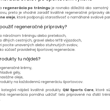
l
á
na
regenerácia po tréningu
je rovnako dôležitá ako samotný t
d
ovu, preto je vhodné zaradiť kvalitné regeneračné prípravky a
a
ne oleje
, ktoré podporujú starostlivosť o namáhané svalové par
c
i
použiť regeneračné prípravky?
e
p
o náročnom tréningu alebo pretekoch,
r
o dlhých cestných, gravel alebo MTB výjazdoch,
v
ri pocite unavených alebo stuhnutých svalov,
k
ko súčasť pravidelnej športovej regenerácie.
y
v
rodukty tu nájdeš?
ý
p
egeneračné krémy,
i
hladivé gély,
s
asážne oleje,
u
rodukty na každodennú regeneráciu športovcov.
o kategórii nájdeš kvalitné produkty
QM Sports Care
, ktoré s
elná regenerácia pomáha udržať telo pripravené na ďalší tréni
.