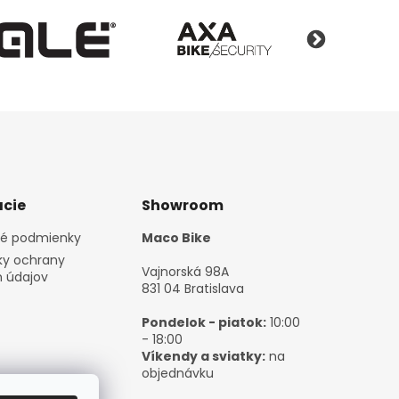
cie
Showroom
é podmienky
Maco Bike
y ochrany
Vajnorská 98A
 údajov
831 04 Bratislava
Pondelok - piatok:
10:00
- 18:00
Víkendy a sviatky:
na
objednávku