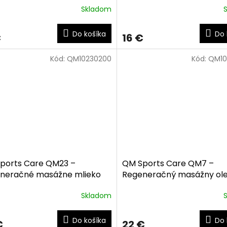
Skladom
Do košíka
Do 
€
16 €
Kód:
QM10230200
Kód:
QM10
ports Care QM23 –
QM Sports Care QM7 –
neračné masážne mlieko
Regeneračný masážny ole
ml
ml
Skladom
Do košíka
Do 
€
22 €