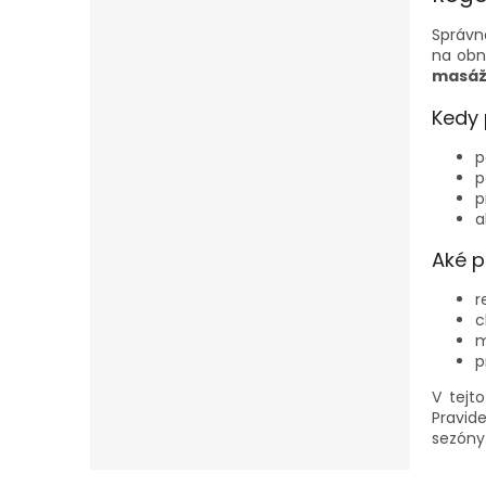
Správ
na obn
masáž
Kedy 
p
p
p
a
Aké p
r
c
m
p
V tejt
Pravid
sezóny