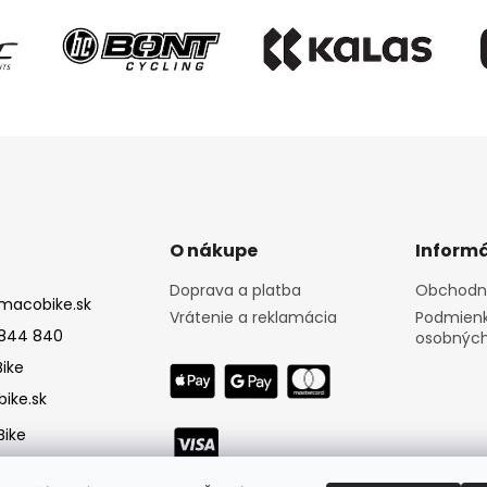
O nákupe
Informá
Doprava a platba
Obchodn
macobike.sk
Vrátenie a reklamácia
Podmienk
844 840
osobných
ike
ike.sk
ike