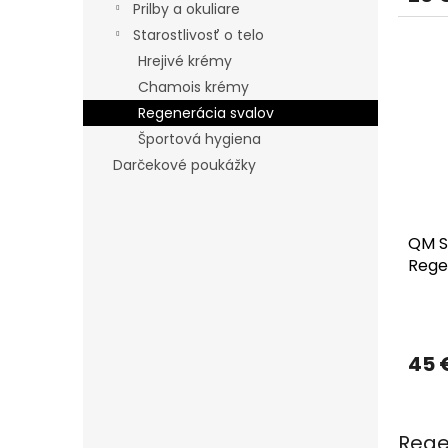
Prilby a okuliare
Starostlivosť o telo
Hrejivé krémy
Chamois krémy
Regenerácia svalov
Športová hygiena
Darčekové poukážky
QM S
Rege
450 
45 
Rege