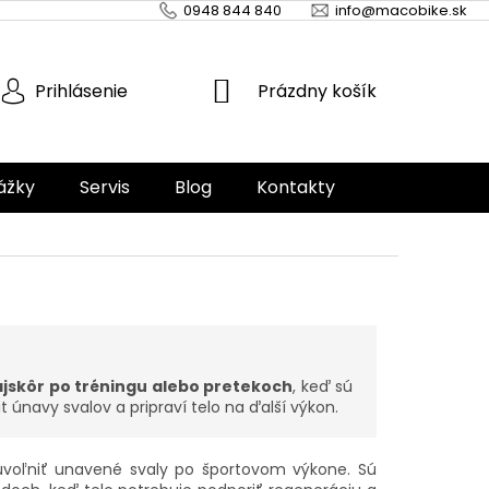
0948 844 840
info@macobike.sk
NÁKUPNÝ
Prázdny košík
Prihlásenie
KOŠÍK
ážky
Servis
Blog
Kontakty
ajskôr po tréningu alebo pretekoch
, keď sú
 únavy svalov a pripraví telo na ďalší výkon.
oľniť unavené svaly po športovom výkone. Sú