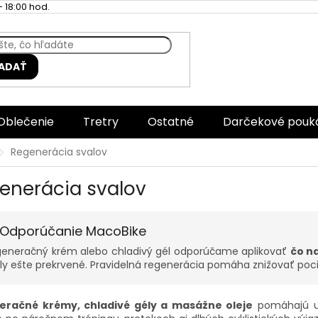
 18:00 hod.
ADAŤ
Oblečenie
Tretry
Ostatné
Darčekové pouk
Regenerácia svalov
enerácia svalov
 Odporúčanie MacoBike
eneračný krém alebo chladivý gél odporúčame aplikovať
čo n
ly ešte prekrvené. Pravidelná regenerácia pomáha znižovať pocit
eračné krémy, chladivé gély a masážne oleje
pomáhajú uv