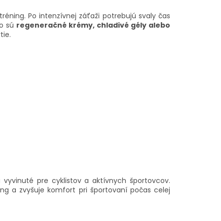
réning. Po intenzívnej záťaži potrebujú svaly čas
ko sú
regeneračné krémy, chladivé gély alebo
tie.
ú vyvinuté pre cyklistov a aktívnych športovcov.
ng a zvyšuje komfort pri športovaní počas celej