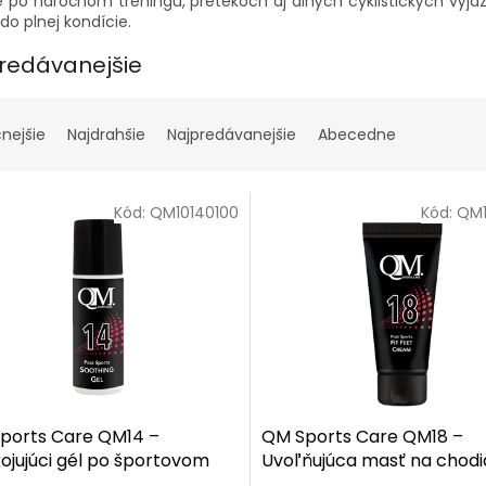
 po náročnom tréningu, pretekoch aj dlhých cyklistických výja
do plnej kondície.
redávanejšie
cnejšie
Najdrahšie
Najpredávanejšie
Abecedne
Kód:
QM10140100
Kód:
QM1
ports Care QM14 –
QM Sports Care QM18 –
ojujúci gél po športovom
Uvoľňujúca masť na chodi
ne 100 ml
ml