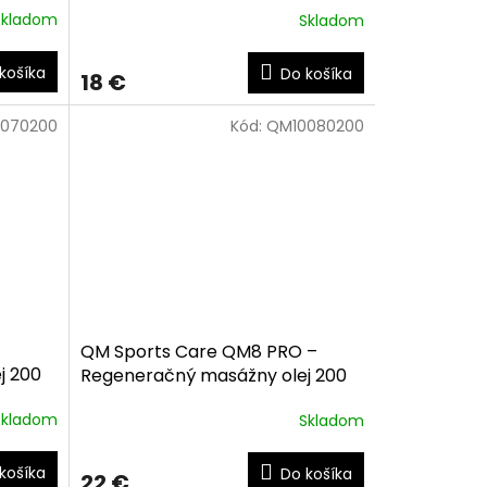
Skladom
Skladom
košíka
Do košíka
18 €
070200
Kód:
QM10080200
QM Sports Care QM8 PRO –
j 200
Regeneračný masážny olej 200
ml
Skladom
Skladom
košíka
Do košíka
22 €