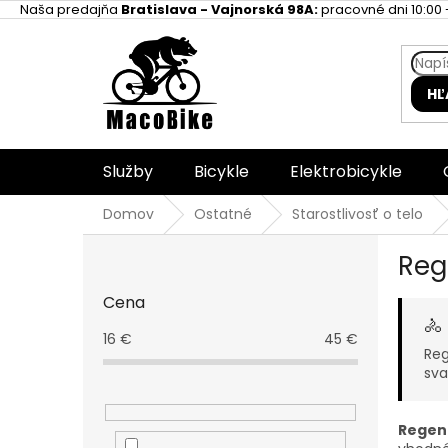
Prejsť
Naša predajňa
Bratislava - Vajnorská 98A:
pracovné dni 10:00 -
na
obsah
HĽ
Služby
Bicykle
Elektrobicykle
Domov
Ostatné
Starostlivosť o telo
B
Reg
o
č
Cena
n
🚴
ý
16
€
45
€
p
Reg
sva
a
n
e
Regen
l