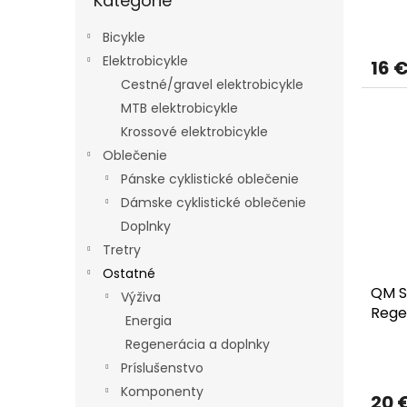
Kategórie
o
v
Bicykle
Elektrobicykle
16 
Cestné/gravel elektrobicykle
MTB elektrobicykle
Krossové elektrobicykle
Oblečenie
Pánske cyklistické oblečenie
Dámske cyklistické oblečenie
Doplnky
Tretry
Ostatné
QM S
Výživa
Rege
Energia
200 
Regenerácia a doplnky
Príslušenstvo
Komponenty
20 