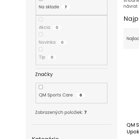
vhodné
návrat 
Na sklade
7
Najp
Akcia
0
R
a
Najla
Novinka
0
d
e
V
Tip
n
0
ý
i
p
e
Značky
i
p
s
r
p
o
QM Sports Care
6
r
d
o
u
d
k
Zobrazených položiek:
7
u
t
QM S
k
o
Upok
t
v
Preskočiť
výko
kategórie