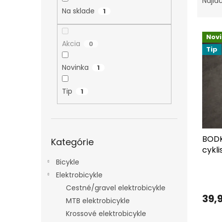
Najla
d
Na sklade
1
e
V
n
Nov
ý
i
Akcia
0
Tip
p
e
i
p
Novinka
1
s
r
p
o
Tip
1
r
d
o
u
d
k
u
t
Preskočiť
BODKi
k
o
Kategórie
kategórie
cykli
t
v
o
Bicykle
v
Elektrobicykle
Cestné/gravel elektrobicykle
39,
MTB elektrobicykle
Krossové elektrobicykle