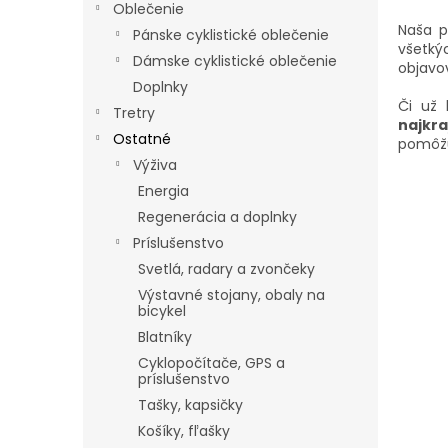
Oblečenie
Naša 
Pánske cyklistické oblečenie
všetký
Dámske cyklistické oblečenie
objavo
Doplnky
Či už
Tretry
najkra
Ostatné
pomôžu 
Výživa
Energia
Regenerácia a doplnky
Príslušenstvo
Svetlá, radary a zvončeky
Výstavné stojany, obaly na
bicykel
Blatníky
Cyklopočítače, GPS a
príslušenstvo
Tašky, kapsičky
Košíky, fľašky