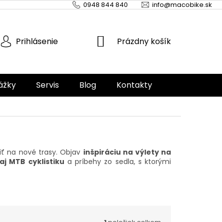
0948 844 840
info@macobike.sk
NÁKUPNÝ
Prázdny košík
Prihlásenie
KOŠÍK
ážky
Servis
Blog
Kontakty
iť na nové trasy. Objav
inšpiráciu na výlety na
aj MTB cyklistiku
a príbehy zo sedla, s ktorými