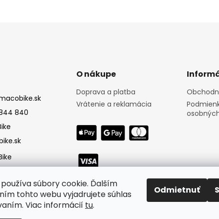
O nákupe
Informá
Doprava a platba
Obchodn
macobike.sk
Vrátenie a reklamácia
Podmienk
844 840
osobných
ike
ike.sk
ike
používa súbory cookie. Ďalším
Odmietnuť
ím tohto webu vyjadrujete súhlas
vaním. Viac informácií
tu
.