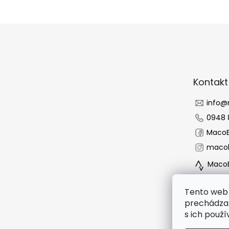
Z
á
p
ä
t
Kontakt
i
e
info
@
0948 
MacoB
macob
MacoB
Tento web 
prechádzan
s ich použí