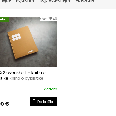
cnejšie
Najdrahšie
Najpredávanejšie
Abecedne
Kód:
2549
inka
 Slovensko I. – kniha o
stike
kniha o cyklistike
Skladom
Do košíka
90 €