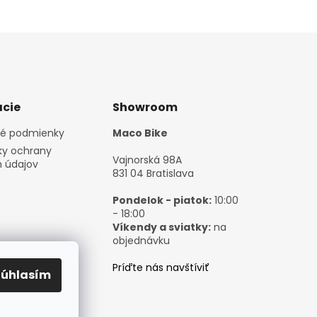
cie
Showroom
é podmienky
Maco Bike
y ochrany
Vajnorská 98A
 údajov
831 04 Bratislava
Pondelok - piatok:
10:00
- 18:00
Víkendy a sviatky:
na
objednávku
Príďte nás navštíviť
Súhlasím