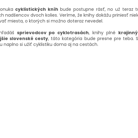
O
v
ponuka
cyklistických kníh
bude postupne rásť, no už teraz tu 
l
ch nadšencov dvoch kolies. Veríme, že knihy dokážu priniesť nie
á
vať miesta, o ktorých si možno doteraz nevedel.
d
a
 hľadáš
sprievodcov po cyklotrasách
, knihy plné
krajinn
c
jšie slovenské cesty
, táto kategória bude presne pre teba. Sl
i
naplno si užiť cyklistiku doma aj na cestách.
e
p
r
v
k
y
v
ý
p
i
s
u