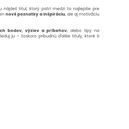
nájdeš titul, ktorý patrí medzi to najlepšie pre
len
nové poznatky a inšpiráciu
, ale aj motiváciu
ých bodov, výziev a príbehov
, alebo tipy na
eduj ju – čoskoro pribudnú ďalšie tituly, ktoré ti