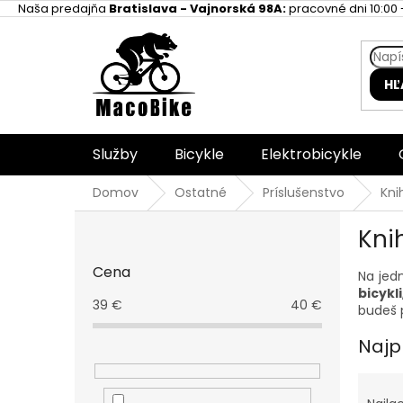
Prejsť
Naša predajňa
Bratislava - Vajnorská 98A:
pracovné dni 10:00 -
na
obsah
HĽ
Služby
Bicykle
Elektrobicykle
Domov
Ostatné
Príslušenstvo
Kni
B
Kni
o
č
Cena
Na jed
n
bicykli
ý
39
€
40
€
budeš p
p
a
Najp
n
e
R
l
a