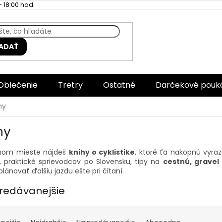
 18:00 hod.
ADAŤ
Oblečenie
Tretry
Ostatné
Darčekové pouk
hy
hy
nom mieste nájdeš
knihy o cyklistike
, ktoré ťa nakopnú vyraz
, praktické sprievodcov po Slovensku, tipy na
cestnú, gravel 
lánovať ďalšiu jazdu ešte pri čítaní.
redávanejšie