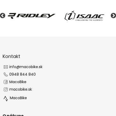
Z
á
p
ä
Kontakt
t
i
info
@
macobike.sk
e
0948 844 840
MacoBike
macobike.sk
MacoBike
O nákupe