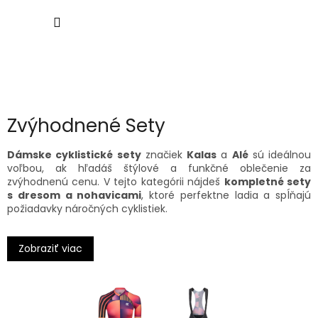
Prejsť
NÁKU
na
obsah
KOŠÍK
Zvýhodnené Sety
Dámske cyklistické sety
značiek
Kalas
a
Alé
sú ideálnou
voľbou, ak hľadáš štýlové a funkčné oblečenie za
zvýhodnenú cenu. V tejto kategórii nájdeš
kompletné sety
s dresom a nohavicami
, ktoré perfektne ladia a spĺňajú
požiadavky náročných cyklistiek.
Sety obsahujú
dámske krátke dresy
ideálne na letné
Zobraziť viac
výjazdy aj intenzívne tréningy, ako aj
dlhé dresy
a bundy
vhodné do chladnejšieho počasia. V kombinácii s
dámskymi
cyklistickými nohavicami s trakmi
získavaš kompletné
riešenie pre komfort a výkon počas celej sezóny.
Všetky kúsky sú vyrobené z kvalitných materiálov, ktoré