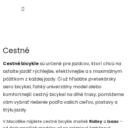
Prejsť
NÁKU
na
obsah
KOŠÍK
Cestné
Cestné bicykle
sú určené pre jazdcov, ktorí chcú na
asfalte jazdiť rýchlejšie, efektívnejšie a s maximálnym
pôžitkom z každej jazdy. Či už hľadáte pretekársky
aero bicykel, ľahký univerzálny model alebo
komfortnejší cestný bicykel na dlhé trasy, pomôžeme
vám vybrať riešenie podľa vašich cieľov, postavy a
štýlu jazdy.
V MacoBike nájdete cestné bicykle značiek
Ridley
a
Isaac
–
od dostupnejších modelov až po prémiové karbónové