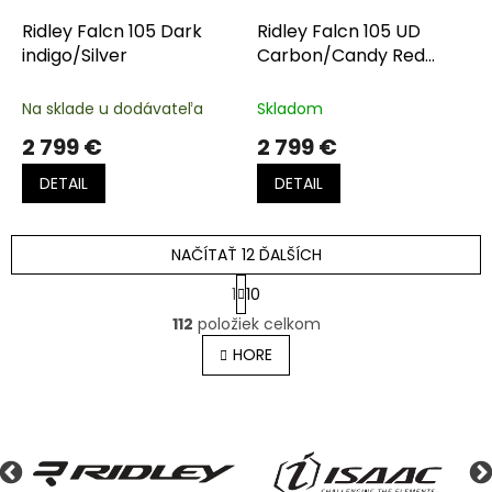
Navštíviť showroom
Ridley Falcn 105 Dark
Ridley Falcn 105 UD
Bikefitting
indigo/Silver
Carbon/Candy Red
Mettalic/Silver
Na sklade u dodávateľa
Skladom
2 799 €
2 799 €
DETAIL
DETAIL
NAČÍTAŤ 12 ĎALŠÍCH
S
1
10
t
O
r
112
položiek celkom
v
á
l
HORE
n
á
k
o
d
v
a
a
c
n
i
i
e
e