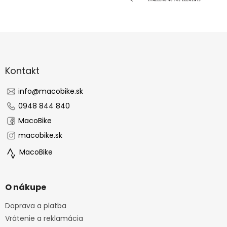
p
r
v
k
Z
y
á
v
p
ý
ä
Kontakt
p
t
i
s
i
info
@
macobike.sk
u
e
0948 844 840
MacoBike
macobike.sk
MacoBike
O nákupe
Doprava a platba
Vrátenie a reklamácia