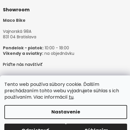
Showroom
Maco Bike
Vajnorská 98A
831 04 Bratislava
Pondelok - piatok:
10:00 - 18:00
Víkendy a sviatky:
na objednávku
Príďte nás navštíviť
Tento web používa súbory cookie. Ďalším
prechádzaním tohto webu vyjadrujete súhlas s ich
Vytvoril Shoptet
používaním. Viac informácií
tu
.
Nastavenie
Copyright 2026
𝙈𝙖𝙘𝙤𝘽𝙞𝙠𝙚
. Všetky práva vyhradené.