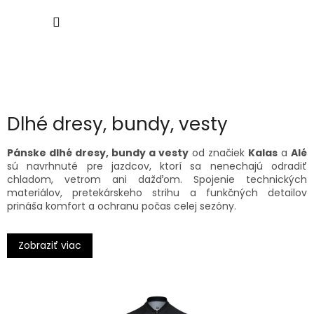
Prejsť
NÁKU
na
obsah
KOŠÍK
Dlhé dresy, bundy, vesty
Pánske dlhé dresy, bundy a vesty
od značiek
Kalas
a
Alé
sú navrhnuté pre jazdcov, ktorí sa nenechajú odradiť
chladom, vetrom ani dažďom. Spojenie technických
materiálov, pretekárskeho strihu a funkčných detailov
prináša komfort a ochranu počas celej sezóny.
Dlhé dresy
poskytujú optimálnu tepelnú izoláciu pri
Zobraziť viac
zachovaní priedušnosti. Hrejivé vnútorné tkaniny a
aerodynamický strih zaručia, že sa budeš cítiť komfortne aj
počas intenzívneho tréningu v chladnejších podmienkach.
Cyklistické bundy
chránia pred vetrom, dažďom či
premenlivým počasím. Modely ako
Kalas Rainex
alebo