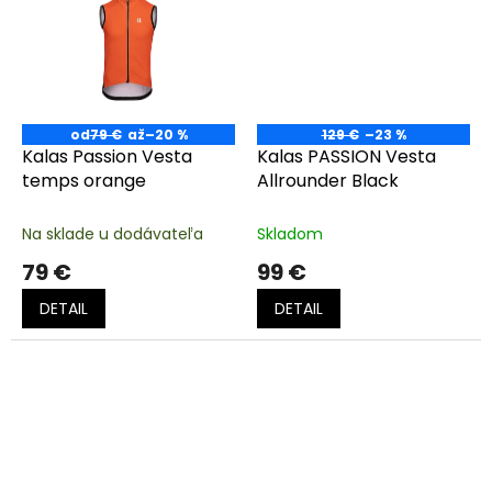
od
79 €
až
–20 %
129 €
–23 %
Kalas Passion Vesta
Kalas PASSION Vesta
temps orange
Allrounder Black
Na sklade u dodávateľa
Skladom
79 €
99 €
DETAIL
DETAIL