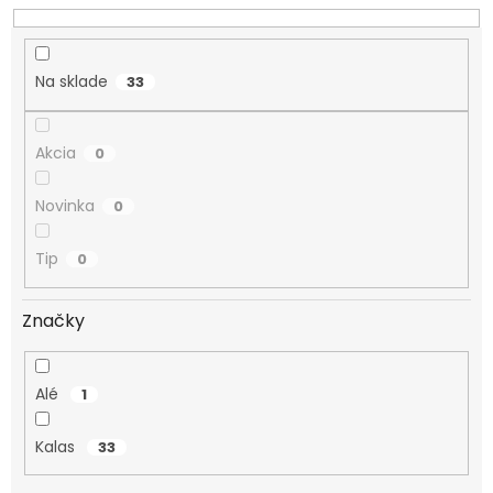
d
u
k
Na sklade
33
t
o
v
Akcia
0
Novinka
0
Tip
0
Značky
Alé
1
Kalas
33