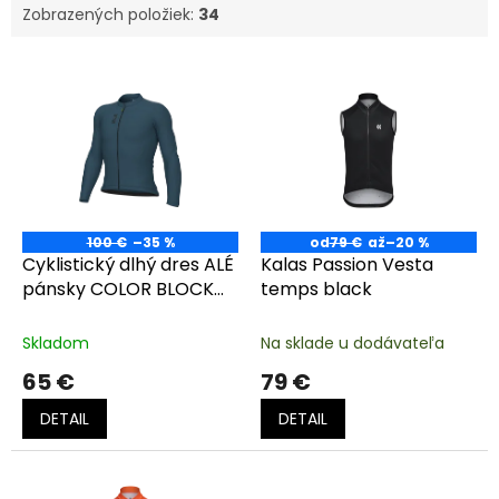
Zobrazených položiek:
34
V
ý
p
i
s
p
r
o
100 €
–35 %
od
79 €
až
–20 %
d
Cyklistický dlhý dres ALÉ
Kalas Passion Vesta
u
pánsky COLOR BLOCK
temps black
k
PRAGMA
t
Skladom
Na sklade u dodávateľa
o
65 €
79 €
v
DETAIL
DETAIL