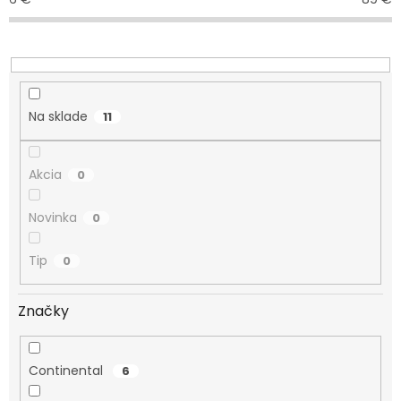
p
r
o
d
u
k
Na sklade
11
t
o
v
Akcia
0
Novinka
0
Tip
0
Značky
Continental
6