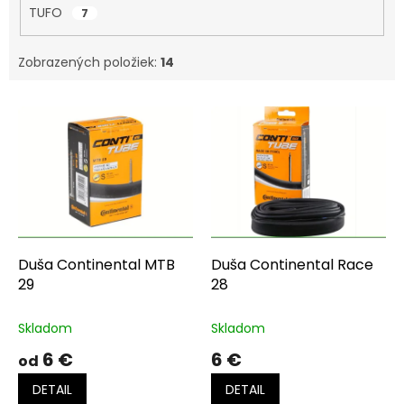
TUFO
7
Zobrazených položiek:
14
V
ý
p
i
s
p
r
o
d
Duša Continental MTB
Duša Continental Race
u
29
28
k
t
Skladom
Skladom
o
6 €
6 €
od
v
DETAIL
DETAIL