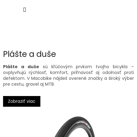
Prejsť
NÁKU
na
obsah
KOŠÍK
Plášte a duše
Plášte a duše
sú kľúčovým prvkom tvojho bicykla –
ovplyvňujú rýchlosť, komfort, priľnavosť aj odolnosť proti
defektom. V Macobike nájdeš overené značky a široký výber
pre cestu, gravel aj MTB.
🚴 Cestné plášte
Zobraziť viac
Ak hľadáš rýchlosť a nízky valivý odpor, odporúčame
Continental Grand Prix
alebo bezdušové plášte
Tufo
Comtura
. Ideálne na preteky aj tréning – s dôrazom na
trakciu a komfort.