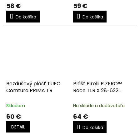
58 €
59 €
Do košíka
Do košíka
Bezdušový plášť TUFO
Plášť Pirelli P ZERO™
Comtura PRIMA TR
Race TLR X 28-622
(700x28C)
Skladom
Na sklade u dodávateľa
60 €
64 €
DETAIL
Do košíka