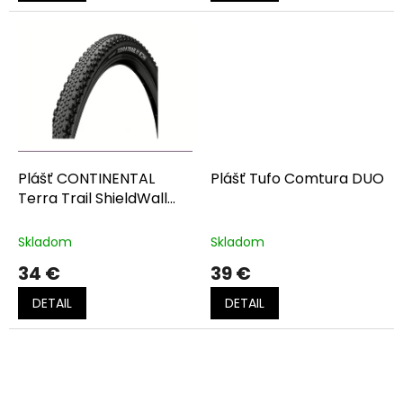
Plášť CONTINENTAL
Plášť Tufo Comtura DUO
Terra Trail ShieldWall
kevlar black SL
Skladom
Skladom
34 €
39 €
DETAIL
DETAIL