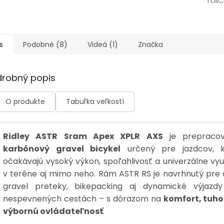
TLAČ
s
Podobné (8)
Videá (1)
Značka
drobný popis
O produkte
Tabuľka veľkostí
Ridley ASTR Sram Apex XPLR AXS
je prepraco
karbónový gravel bicykel
určený pre jazdcov, k
očakávajú vysoký výkon, spoľahlivosť a univerzálne využ
v teréne aj mimo neho. Rám ASTR RS je navrhnutý pre 
gravel preteky, bikepacking aj dynamické výjazd
nespevnených cestách – s dôrazom na
komfort, tuho
výbornú ovládateľnosť
.