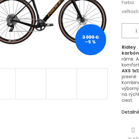
Farba
veľkosti
3 999 €
–5 %
Ridle
karbón
ráme A
komfor
AXS 1x1
presn
Kombi
výborný
na rých
ciest.
Detailn