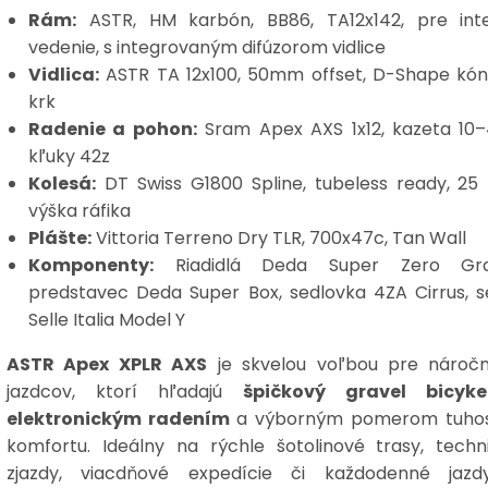
Rám:
ASTR, HM karbón, BB86, TA12x142, pre int
vedenie, s integrovaným difúzorom vidlice
Vidlica:
ASTR TA 12x100, 50mm offset, D-Shape kón
krk
Radenie a pohon:
Sram Apex AXS 1x12, kazeta 10–
kľuky 42z
Kolesá:
DT Swiss G1800 Spline, tubeless ready, 2
výška ráfika
Plášte:
Vittoria Terreno Dry TLR, 700x47c, Tan Wall
Komponenty:
Riadidlá Deda Super Zero Grav
predstavec Deda Super Box, sedlovka 4ZA Cirrus, s
Selle Italia Model Y
ASTR Apex XPLR AXS
je skvelou voľbou pre nároč
jazdcov, ktorí hľadajú
špičkový gravel bicyk
elektronickým radením
a výborným pomerom tuhos
komfortu. Ideálny na rýchle šotolinové trasy, techn
zjazdy, viacdňové expedície či každodenné jaz