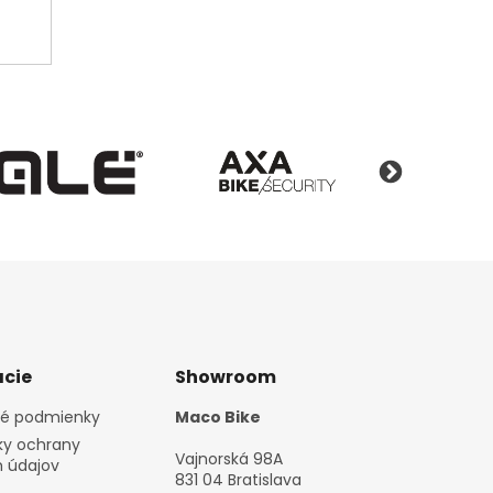
cie
Showroom
é podmienky
Maco Bike
y ochrany
Vajnorská 98A
 údajov
831 04 Bratislava