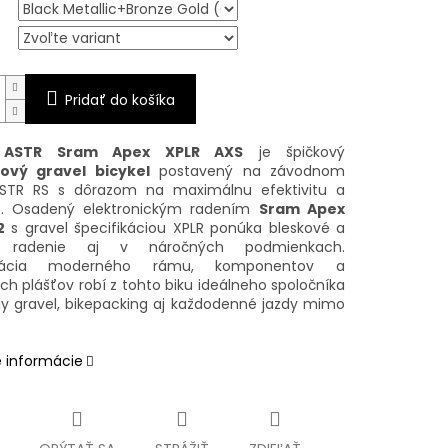
Pridať do košíka
y ASTR Sram Apex XPLR AXS
je špičkový
ový gravel bicykel
postavený na závodnom
STR RS s dôrazom na maximálnu efektivitu a
t. Osadený elektronickým radením
Sram Apex
2
s gravel špecifikáciou XPLR ponúka bleskové a
é radenie aj v náročných podmienkach.
nácia moderného rámu, komponentov a
ch plášťov robí z tohto biku ideálneho spoločníka
ly gravel, bikepacking aj každodenné jazdy mimo
é informácie