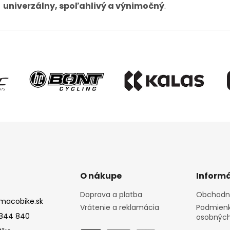
univerzálny, spoľahlivý a výnimočný
.
O nákupe
Informá
Doprava a platba
Obchodn
macobike.sk
Vrátenie a reklamácia
Podmienk
844 840
osobných