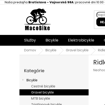
Prejsť
Naša predajňa
Bratislava - Vajnorská 98A:
pracovné dni 10:00 -
na
obsah
HĽ
Služby
Bicykle
Elektrobicykle
Domov
Bicykle
Gravel bicykle
Ridl
B
Rid
o
Preskočiť
č
Prieme
Kategórie
Neoho
kategórie
n
hodnot
ý
produk
Bicykle
p
je
Cestné bicykle
a
0,0
z
Gravel bicykle
n
5
e
MTB bicykle
hviezdi
l
Triatlonové bicykle