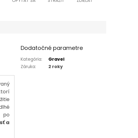
OPÝTAŤ SA
STRÁŽIŤ
ZDIEĽAŤ
Dodatočné parametre
Kategória
:
Gravel
Záruka
:
2 roky
vaný
torí
itie
dlhé
y po
sť a