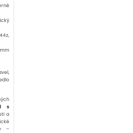
erné
ický
44z,
5 mm
el,
edlo
ných
el s
ti a
ické
dy –