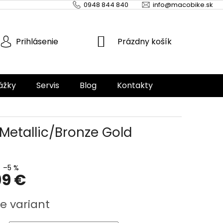
0948 844 840
info@macobike.sk
NÁKUPNÝ
Prázdny košík
Prihlásenie
KOŠÍK
ážky
Servis
Blog
Kontakty
Metallic/Bronze Gold
–5 %
99 €
ová
e variant