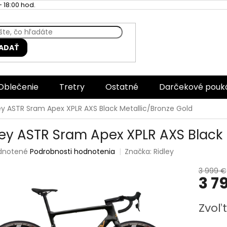
 18:00 hod.
ADAŤ
Oblečenie
Tretry
Ostatné
Darčekové pouk
ey ASTR Sram Apex XPLR AXS Black Metallic/Bronze Gold
ley ASTR Sram Apex XPLR AXS Black 
rné
dnotené
Podrobnosti hodnotenia
Značka:
Ridley
enie
tu
3 999 €
3 7
Jednotk
Zvoľt
cena:
čiek.