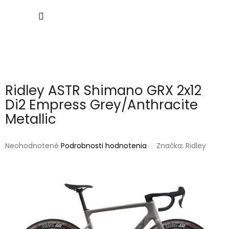
Prejsť
NÁKU
na
obsah
KOŠÍK
Ridley ASTR Shimano GRX 2x12
Di2 Empress Grey/Anthracite
Metallic
Priemerné
Neohodnotené
Podrobnosti hodnotenia
Značka:
Ridley
hodnotenie
produktu
je
0,0
z
5
hviezdičiek.