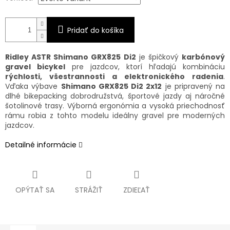
Pridať do košíka
Ridley ASTR Shimano GRX825 Di2
je špičkový
karbónový
gravel bicykel
pre jazdcov, ktorí hľadajú kombináciu
rýchlosti, všestrannosti a elektronického radenia
.
Vďaka výbave
Shimano GRX825 Di2 2x12
je pripravený na
dlhé bikepacking dobrodružstvá, športové jazdy aj náročné
šotolinové trasy. Výborná ergonómia a vysoká priechodnosť
rámu robia z tohto modelu ideálny gravel pre moderných
jazdcov.
Detailné informácie
OPÝTAŤ SA
STRÁŽIŤ
ZDIEĽAŤ