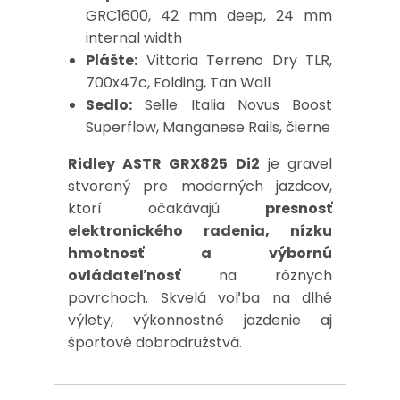
GRC1600, 42 mm deep, 24 mm
internal width
Plášte:
Vittoria Terreno Dry TLR,
700x47c, Folding, Tan Wall
Sedlo:
Selle Italia Novus Boost
Superflow, Manganese Rails, čierne
Ridley ASTR GRX825 Di2
je gravel
stvorený pre moderných jazdcov,
ktorí očakávajú
presnosť
elektronického radenia, nízku
hmotnosť a výbornú
ovládateľnosť
na rôznych
povrchoch. Skvelá voľba na dlhé
výlety, výkonnostné jazdenie aj
športové dobrodružstvá.