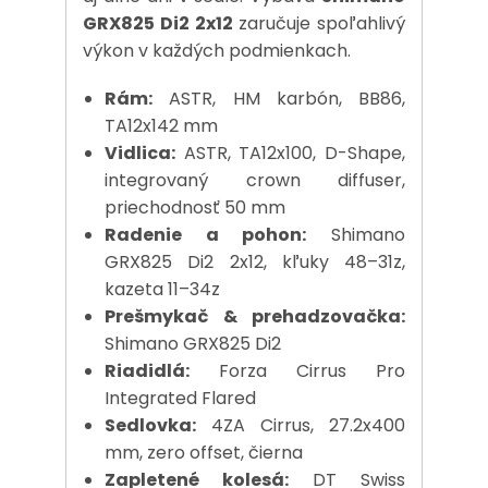
GRX825 Di2 2x12
zaručuje spoľahlivý
výkon v každých podmienkach.
Rám:
ASTR, HM karbón, BB86,
TA12x142 mm
Vidlica:
ASTR, TA12x100, D-Shape,
integrovaný crown diffuser,
priechodnosť 50 mm
Radenie a pohon:
Shimano
GRX825 Di2 2x12, kľuky 48–31z,
kazeta 11–34z
Prešmykač & prehadzovačka:
Shimano GRX825 Di2
Riadidlá:
Forza Cirrus Pro
Integrated Flared
Sedlovka:
4ZA Cirrus, 27.2x400
mm, zero offset, čierna
Zapletené kolesá:
DT Swiss