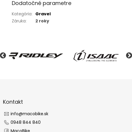
Dodatočné parametre
Kategória
:
Gravel
Záruka
:
2 roky
Z
á
p
ä
Kontakt
t
i
info
@
macobike.sk
e
0948 844 840
MacoBike