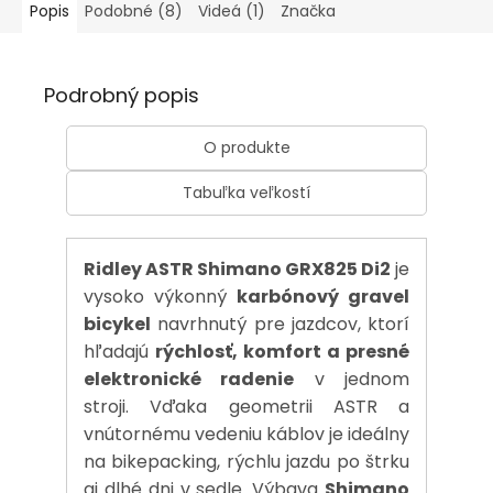
Popis
Podobné (8)
Videá (1)
Značka
Podrobný popis
O produkte
Tabuľka veľkostí
Ridley ASTR Shimano GRX825 Di2
je
vysoko výkonný
karbónový gravel
bicykel
navrhnutý pre jazdcov, ktorí
hľadajú
rýchlosť, komfort a presné
elektronické radenie
v jednom
stroji. Vďaka geometrii ASTR a
vnútornému vedeniu káblov je ideálny
na bikepacking, rýchlu jazdu po štrku
aj dlhé dni v sedle. Výbava
Shimano