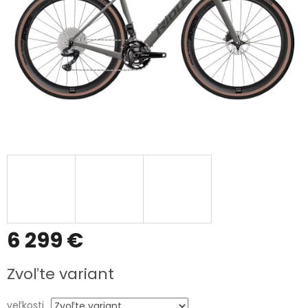
6 299 €
Jednotková
Zvoľte variant
cena:
veľkosti