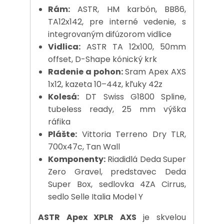
Rám:
ASTR, HM karbón, BB86,
TA12x142, pre interné vedenie, s
integrovaným difúzorom vidlice
Vidlica:
ASTR TA 12x100, 50mm
offset, D-Shape kónický krk
Radenie a pohon:
Sram Apex AXS
1x12, kazeta 10–44z, kľuky 42z
Kolesá:
DT Swiss G1800 Spline,
tubeless ready, 25 mm výška
ráfika
Plášte:
Vittoria Terreno Dry TLR,
700x47c, Tan Wall
Komponenty:
Riadidlá Deda Super
Zero Gravel, predstavec Deda
Super Box, sedlovka 4ZA Cirrus,
sedlo Selle Italia Model Y
ASTR Apex XPLR AXS
je skvelou