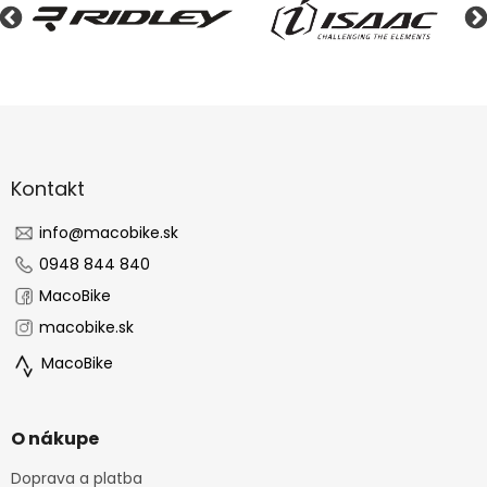
Z
á
p
ä
Kontakt
t
i
info
@
macobike.sk
e
0948 844 840
MacoBike
macobike.sk
MacoBike
O nákupe
Doprava a platba