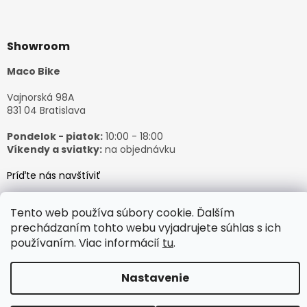
Showroom
Maco Bike
Vajnorská 98A
831 04 Bratislava
Pondelok - piatok:
10:00 - 18:00
Víkendy a sviatky:
na objednávku
Príďte nás navštíviť
Tento web používa súbory cookie. Ďalším
prechádzaním tohto webu vyjadrujete súhlas s ich
používaním. Viac informácií
tu
.
Vytvoril Shoptet
Nastavenie
Copyright 2026
𝙈𝙖𝙘𝙤𝘽𝙞𝙠𝙚
. Všetky práva vyhradené.