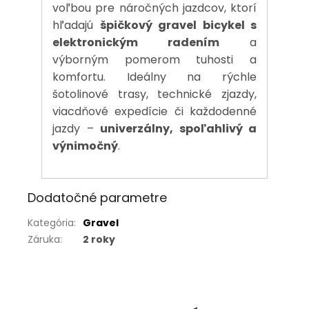
voľbou pre náročných jazdcov, ktorí
hľadajú
špičkový gravel bicykel s
elektronickým radením
a
výborným pomerom tuhosti a
komfortu. Ideálny na rýchle
šotolinové trasy, technické zjazdy,
viacdňové expedície či každodenné
jazdy –
univerzálny, spoľahlivý a
výnimočný
.
Dodatočné parametre
Kategória
:
Gravel
Záruka
:
2 roky