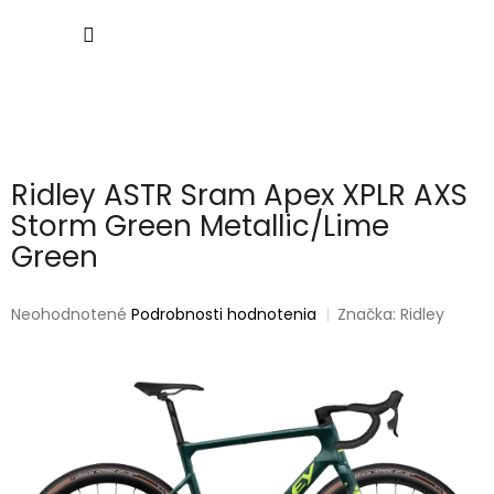
Prejsť
NÁKU
na
obsah
KOŠÍK
Ridley ASTR Sram Apex XPLR AXS
Storm Green Metallic/Lime
Green
Priemerné
Neohodnotené
Podrobnosti hodnotenia
Značka:
Ridley
hodnotenie
produktu
je
0,0
z
5
hviezdičiek.