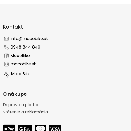
Z
á
p
ä
Kontakt
t
i
info
@
macobike.sk
e
0948 844 840
MacoBike
macobike.sk
MacoBike
O nákupe
Doprava a platba
Vrátenie a reklamácia