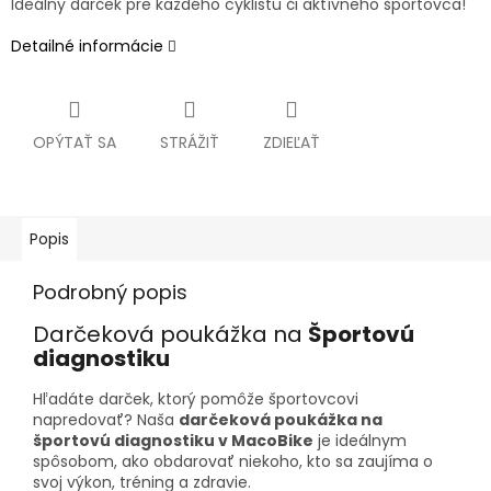
Ideálny darček pre každého cyklistu či aktívneho športovca!
Detailné informácie
OPÝTAŤ SA
STRÁŽIŤ
ZDIEĽAŤ
Popis
Podrobný popis
Darčeková poukážka na
Športovú
diagnostiku
Hľadáte darček, ktorý pomôže športovcovi
napredovať? Naša
darčeková poukážka na
športovú diagnostiku v MacoBike
je ideálnym
spôsobom, ako obdarovať niekoho, kto sa zaujíma o
svoj výkon, tréning a zdravie.