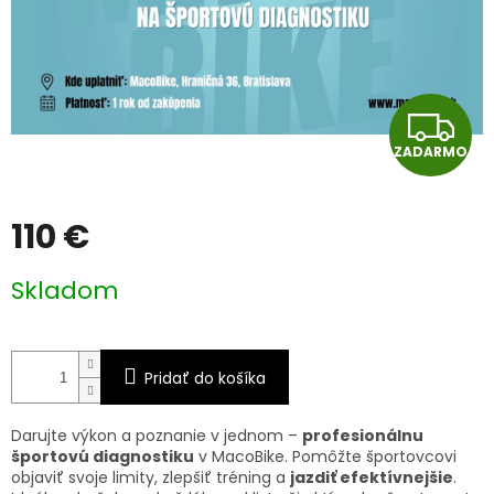
Z
ZADARMO
A
D
110 €
A
Jednotková
Skladom
cena:
R
M
Pridať do košíka
O
Darujte výkon a poznanie v jednom –
profesionálnu
športovú diagnostiku
v MacoBike. Pomôžte športovcovi
objaviť svoje limity, zlepšiť tréning a
jazdiť efektívnejšie
.