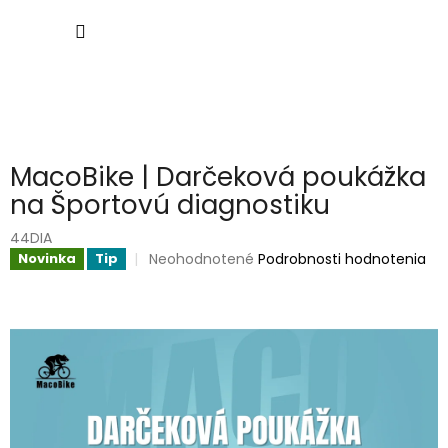
Prejsť
NÁKU
na
obsah
KOŠÍK
MacoBike | Darčeková poukážka
na Športovú diagnostiku
44DIA
Priemerné
Neohodnotené
Podrobnosti hodnotenia
Novinka
Tip
hodnotenie
produktu
je
0,0
z
5
hviezdičiek.