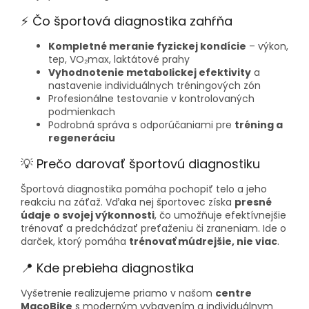
⚡ Čo športová diagnostika zahŕňa
Kompletné meranie fyzickej kondície
– výkon,
tep, VO₂max, laktátové prahy
Vyhodnotenie metabolickej efektivity
a
nastavenie individuálnych tréningových zón
Profesionálne testovanie v kontrolovaných
podmienkach
Podrobná správa s odporúčaniami pre
tréning a
regeneráciu
💡 Prečo darovať športovú diagnostiku
Športová diagnostika pomáha pochopiť telo a jeho
reakciu na záťaž. Vďaka nej športovec získa
presné
údaje o svojej výkonnosti
, čo umožňuje efektívnejšie
trénovať a predchádzať preťaženiu či zraneniam. Ide o
darček, ktorý pomáha
trénovať múdrejšie, nie viac
.
📍 Kde prebieha diagnostika
Vyšetrenie realizujeme priamo v našom
centre
MacoBike
s moderným vybavením a individuálnym