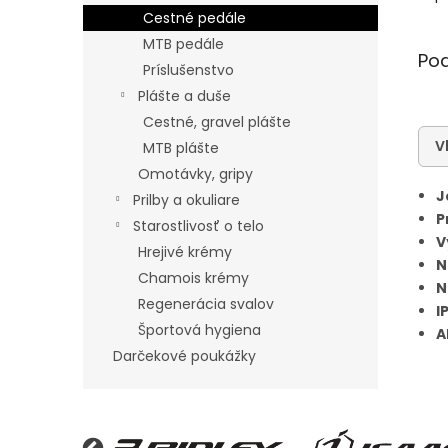
Cestné pedále
MTB pedále
Po
Príslušenstvo
Plášte a duše
Cestné, gravel plášte
V
MTB plášte
Omotávky, gripy
J
Prilby a okuliare
P
Starostlivosť o telo
V
Hrejivé krémy
N
Chamois krémy
N
Regenerácia svalov
I
Športová hygiena
A
Darčekové poukážky