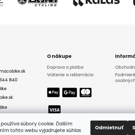
O nákupe
Informá
Doprava a platba
Obchodn
macobike.sk
Vrátenie a reklamácia
Podmienk
844 840
osobných
ike
ike.sk
ike
používa súbory cookie. Ďalším
Odmietnuť
ím tohto webu vyjadrujete súhlas