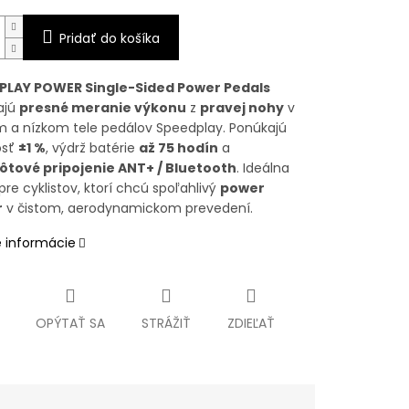
Pridať do košíka
PLAY POWER Single-Sided Power Pedals
ajú
presné meranie výkonu
z
pravej nohy
v
 a nízkom tele pedálov Speedplay. Ponúkajú
osť
±1 %
, výdrž batérie
až 75 hodín
a
ôtové pripojenie ANT+ / Bluetooth
. Ideálna
pre cyklistov, ktorí chcú spoľahlivý
power
r
v čistom, aerodynamickom prevedení.
é informácie
OPÝTAŤ SA
STRÁŽIŤ
ZDIEĽAŤ