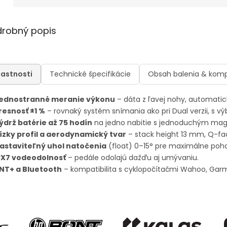
drobný popis
lastnosti
Technické špecifikácie
Obsah balenia & kompa
ednostranné meranie výkonu
– dáta z ľavej nohy, automati
resnosť ±1 %
– rovnaký systém snímania ako pri Dual verzii, s vý
ýdrž batérie až 75 hodín
na jedno nabitie s jednoduchým mag
ízky profil a aerodynamický tvar
– stack height 13 mm, Q-fa
astaviteľný uhol natočenia
(float) 0–15° pre maximálne pohod
PX7 vodeodolnosť
– pedále odolajú dažďu aj umývaniu.
NT+ a Bluetooth
– kompatibilita s cyklopočítačmi Wahoo, Garmi