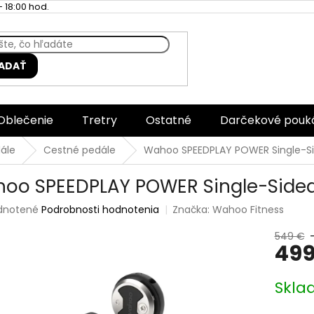
 18:00 hod.
ADAŤ
Oblečenie
Tretry
Ostatné
Darčekové pouk
ále
Cestné pedále
Wahoo SPEEDPLAY POWER Single-Si
oo SPEEDPLAY POWER Single-Sided
rné
dnotené
Podrobnosti hodnotenia
Značka:
Wahoo Fitness
enie
tu
549 €
499
Jednotk
Skla
cena:
čiek.