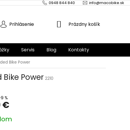
0948 844 840
info@macobike.sk
NÁKUPNÝ
Prázdny košík
Prihlásenie
KOŠÍK
ážky
Servis
Blog
Kontakty
ded Bike Power
 Bike Power
2210
–9 %
 €
ová
dom