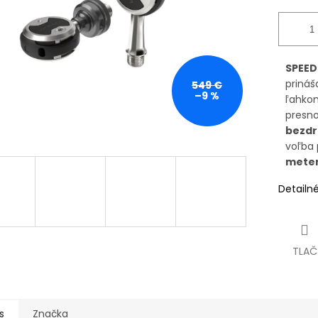
SPEED
prináš
549 €
–9 %
ľahkom
presn
bezdr
voľba 
mete
Detailn
TLAČ
s
Značka