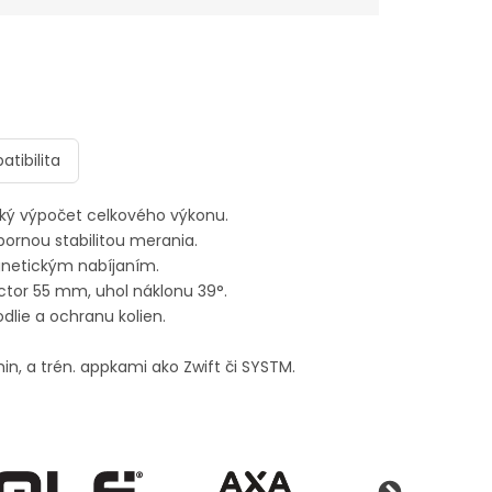
tibilita
cký výpočet celkového výkonu.
bornou stabilitou merania.
netickým nabíjaním.
ctor 55 mm, uhol náklonu 39°.
lie a ochranu kolien.
n, a trén. appkami ako Zwift či SYSTM.