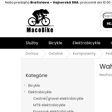
Prejsť
Naša predajňa
Bratislava - Vajnorská 98A:
pracovné dni 10:00 -
na
obsah
HĽ
Služby
Bicykle
Elektrobicykle
Domov
Ostatné
Komponenty
Ped
B
Wah
o
Preskočiť
č
Prieme
Kategórie
Neoho
kategórie
n
hodnot
ý
produk
Bicykle
p
je
Elektrobicykle
a
0,0
z
Cestné/gravel elektrobicykle
n
5
e
MTB elektrobicykle
hviezdi
l
Krossové elektrobicykle