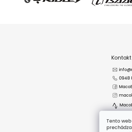
Z
á
p
ä
t
Kontakt
i
e
info
@
0948 
MacoB
macob
MacoB
Tento web 
prechádzan