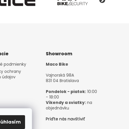
cie
Showroom
é podmienky
Maco Bike
y ochrany
Vajnorská 98A
 údajov
831 04 Bratislava
Pondelok - piatok:
10:00
- 18:00
Víkendy a sviatky:
na
objednávku
Príďte nás navštíviť
Súhlasím