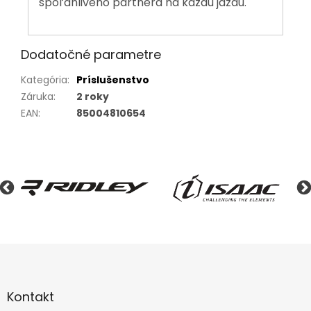
spoľahlivého partnera na každú jazdu.
Dodatočné parametre
Kategória
:
Príslušenstvo
Záruka
:
2 roky
EAN
:
85004810654
Z
á
p
ä
Kontakt