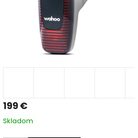
199 €
Jednotková
Skladom
cena: