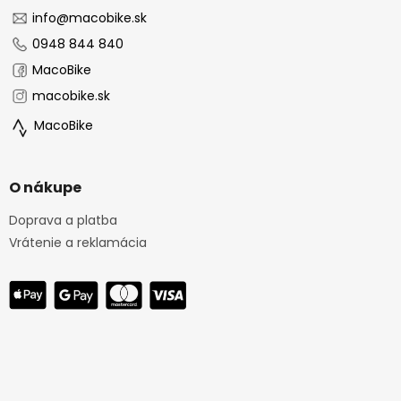
t
i
info
@
macobike.sk
e
0948 844 840
MacoBike
macobike.sk
MacoBike
O nákupe
Doprava a platba
Vrátenie a reklamácia