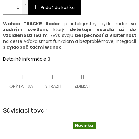
Pridať do košíka
Wahoo TRACKR Radar
je inteligentný cyklo radar so
zadným svetlom
, ktorý
detekuje vozidlá až do
vzdialenosti 150 m
. Zvýš svoju
bezpečnosť a viditeľnosť
na ceste vďaka smart funkciám a bezproblémovej integrácii
s
cyklopočítačmi Wahoo
.
Detailné informácie
OPÝTAŤ SA
STRÁŽIŤ
ZDIEĽAŤ
Súvisiaci tovar
Novinka