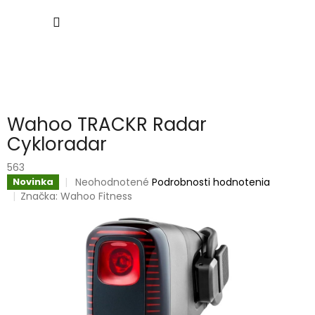
Prejsť
NÁKU
na
obsah
KOŠÍK
Wahoo TRACKR Radar
Cykloradar
563
Priemerné
Neohodnotené
Podrobnosti hodnotenia
Novinka
hodnotenie
Značka:
Wahoo Fitness
produktu
je
0,0
z
5
hviezdičiek.