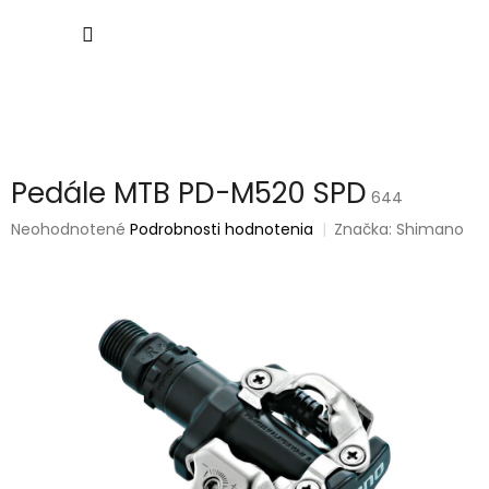
Prejsť
NÁKU
na
obsah
KOŠÍK
Pedále MTB PD-M520 SPD
644
Priemerné
Neohodnotené
Podrobnosti hodnotenia
Značka:
Shimano
hodnotenie
produktu
je
0,0
z
5
hviezdičiek.