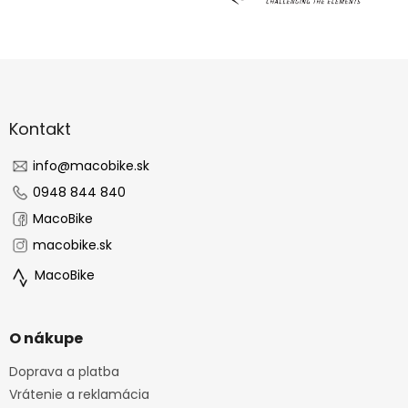
Z
á
p
ä
Kontakt
t
i
info
@
macobike.sk
e
0948 844 840
MacoBike
macobike.sk
MacoBike
O nákupe
Doprava a platba
Vrátenie a reklamácia