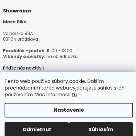
Showroom
Maco Bike
Vajnorská 98A
831 04 Bratislava
Pondelok - piatok:
10:00 - 18:00
Víkendy a sviatky:
na objednávku
Príďte nás navštíviť
Tento web používa súbory cookie. Ďalším
prechádzaním tohto webu vyjadrujete súhlas s ich
používaním. Viac informácií
tu
.
Vytvoril Shoptet
Nastavenie
Copyright 2026
𝙈𝙖𝙘𝙤𝘽𝙞𝙠𝙚
. Všetky práva vyhradené.
Odmietnuť
Súhlasím