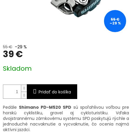
55 €
–29 %
55 €
–29 %
39 €
Jednotková
Skladom
cena:
Pridať do košíka
Pedále
Shimano PD-M520 SPD
sú spoľahlivou voľbou pre
horskú cyklistiku, gravel aj cykloturistiku. Vďaka
dvojstrannému zámkovému systému SPD poskytujú rýchle a
jednoduché nacvaknutie a vycvaknutie, čo ocenia najmä
aktívni jazdci.