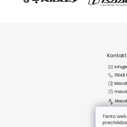
Z
á
p
ä
t
Kontakt
i
e
info
@
0948 
MacoB
macob
MacoB
Tento web 
prechádzan