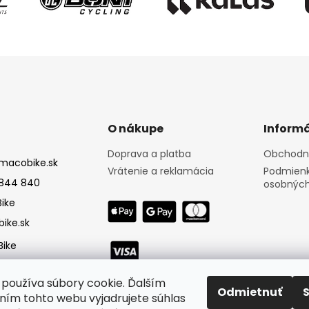
O nákupe
Informá
Doprava a platba
Obchodn
macobike.sk
Vrátenie a reklamácia
Podmienk
844 840
osobných
ike
ike.sk
ike
používa súbory cookie. Ďalším
Odmietnuť
ím tohto webu vyjadrujete súhlas