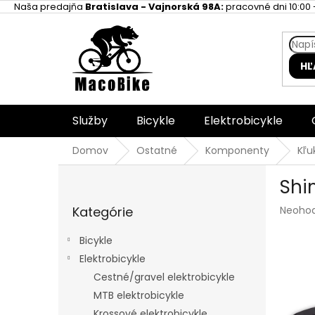
Prejsť
Naša predajňa
Bratislava - Vajnorská 98A:
pracovné dni 10:00 -
na
obsah
HĽ
Služby
Bicykle
Elektrobicykle
Domov
Ostatné
Komponenty
Kľu
B
Shi
o
Preskočiť
č
Prieme
Kategórie
Neoho
kategórie
n
hodnot
ý
produk
Bicykle
p
je
Elektrobicykle
a
0,0
z
Cestné/gravel elektrobicykle
n
5
e
MTB elektrobicykle
hviezdi
l
Krossové elektrobicykle