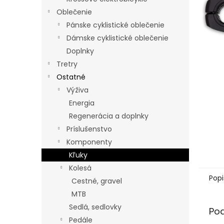
Oblečenie
Pánske cyklistické oblečenie
Dámske cyklistické oblečenie
Doplnky
Tretry
Ostatné
Výživa
Energia
Regenerácia a doplnky
Príslušenstvo
Komponenty
Kľuky
Kolesá
Popi
Cestné, gravel
MTB
Sedlá, sedlovky
Po
Pedále