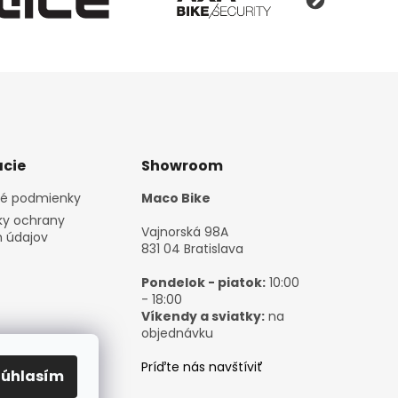
cie
Showroom
é podmienky
Maco Bike
y ochrany
Vajnorská 98A
 údajov
831 04 Bratislava
Pondelok - piatok:
10:00
- 18:00
Víkendy a sviatky:
na
objednávku
Príďte nás navštíviť
Súhlasím