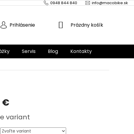
0948 844 840
info@macobike.sk
NÁKUPNÝ
Prázdny košík
Prihlásenie
KOŠÍK
ážky
Servis
Blog
Kontakty
 €
ová
e variant