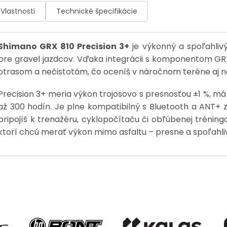
Vlastnosti
Technické špecifikácie
Shimano GRX 810 Precision 3+
je výkonný a spoľahliv
pre gravel jazdcov. Vďaka integrácii s komponentom GRX
otrasom a nečistotám, čo oceníš v náročnom teréne aj n
Precision 3+ meria výkon trojosovo s presnosťou ±1 %, m
až 300 hodín. Je plne kompatibilný s Bluetooth a ANT+ 
pripojíš k trenažéru, cyklopočítaču či obľúbenej tréningov
ktorí chcú merať výkon mimo asfaltu – presne a spoľahli