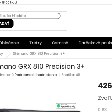
 18:00 hod.
ADAŤ
Oblečenie
Tretry
Ostatné
Darčekové pouk
ky
Shimano GRX 810 Precision 3+
mano GRX 810 Precision 3+
rné
dnotené
Podrobnosti hodnotenia
Značka:
4ii
enie
426
tu
Jednotk
Zvoľt
cena:
čiek.
Dížka