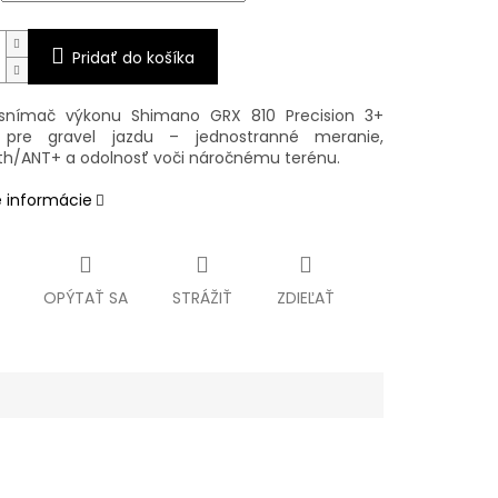
Pridať do košíka
 snímač výkonu Shimano GRX 810 Precision 3+
 pre gravel jazdu – jednostranné meranie,
th/ANT+ a odolnosť voči náročnému terénu.
é informácie
OPÝTAŤ SA
STRÁŽIŤ
ZDIEĽAŤ