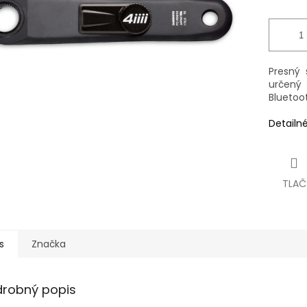
Presný
určený
Bluetoo
Detailn
TLAČ
s
Značka
drobný popis