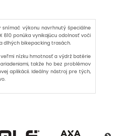
ý snímač výkonu navrhnutý špeciálne
 810 ponúka vynikajúcu odolnosť voči
a dlhých bikepacking trasách.
á veľmi nízku hmotnosť a výdrž batérie
zariadeniami, takže ho bez problémov
ej aplikácii. Ideálny nástroj pre tých,
vo.