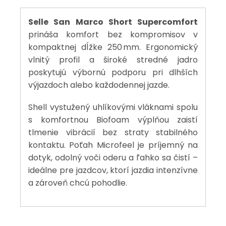
Selle San Marco Short Supercomfort
prináša komfort bez kompromisov v
kompaktnej dĺžke 250 mm. Ergonomický
vlnitý profil a široké stredné jadro
poskytujú výbornú podporu pri dlhších
výjazdoch alebo každodennej jazde.
Shell vystužený uhlíkovými vláknami spolu
s komfortnou Biofoam výplňou zaistí
tlmenie vibrácií bez straty stabilného
kontaktu. Poťah Microfeel je príjemný na
dotyk, odolný voči oderu a ľahko sa čistí –
ideálne pre jazdcov, ktorí jazdia intenzívne
a zároveň chcú pohodlie.