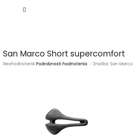
Prejsť
NÁKU
na
obsah
KOŠÍK
San Marco Short supercomfort
Priemerné
Neohodnotené
Podrobnosti hodnotenia
Značka:
San Marco
hodnotenie
produktu
je
0,0
z
5
hviezdičiek.