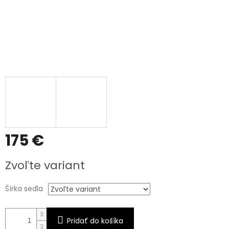
175 €
Jednotková
Zvoľte variant
cena:
Šírka sedla
Pridať do košíka