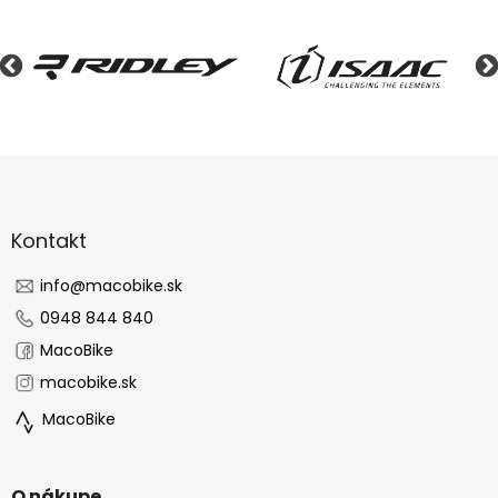
Z
á
p
ä
Kontakt
t
i
info
@
macobike.sk
e
0948 844 840
MacoBike
macobike.sk
MacoBike
O nákupe