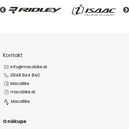
Z
á
p
ä
Kontakt
t
i
info
@
macobike.sk
e
0948 844 840
MacoBike
macobike.sk
MacoBike
O nákupe