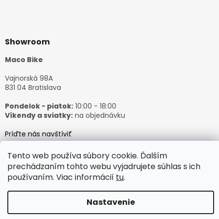
Showroom
Maco Bike
Vajnorská 98A
831 04 Bratislava
Pondelok - piatok:
10:00 - 18:00
Víkendy a sviatky:
na objednávku
Príďte nás navštíviť
Tento web používa súbory cookie. Ďalším
prechádzaním tohto webu vyjadrujete súhlas s ich
používaním. Viac informácií
tu
.
Vytvoril Shoptet
Nastavenie
Copyright 2026
𝙈𝙖𝙘𝙤𝘽𝙞𝙠𝙚
. Všetky práva vyhradené.