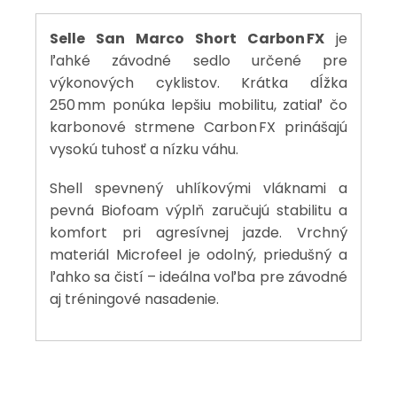
Selle San Marco Short Carbon FX
je
ľahké závodné sedlo určené pre
výkonových cyklistov. Krátka dĺžka
250 mm ponúka lepšiu mobilitu, zatiaľ čo
karbonové strmene Carbon FX prinášajú
vysokú tuhosť a nízku váhu.
Shell spevnený uhlíkovými vláknami a
pevná Biofoam výplň zaručujú stabilitu a
komfort pri agresívnej jazde. Vrchný
materiál Microfeel je odolný, priedušný a
ľahko sa čistí – ideálna voľba pre závodné
aj tréningové nasadenie.