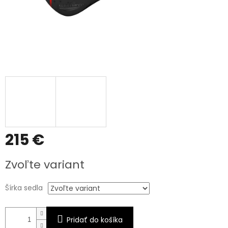
215 €
Jednotková
Zvoľte variant
cena:
Šírka sedla
Pridať do košíka