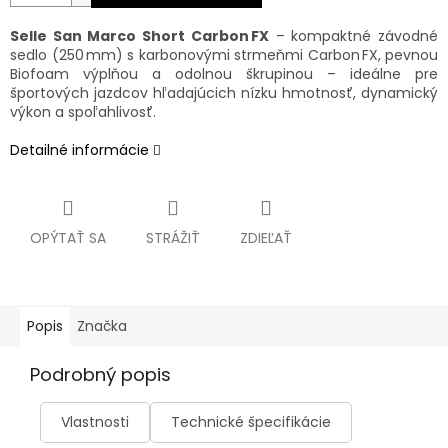
Selle San Marco Short Carbon FX
– kompaktné závodné
sedlo (250 mm) s karbonovými strmeňmi Carbon FX, pevnou
Biofoam výplňou a odolnou škrupinou – ideálne pre
športových jazdcov hľadajúcich nízku hmotnosť, dynamický
výkon a spoľahlivosť.
Detailné informácie
OPÝTAŤ SA
STRÁŽIŤ
ZDIEĽAŤ
Popis
Značka
Podrobný popis
Vlastnosti
Technické špecifikácie