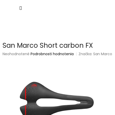
Prejsť
NÁKU
na
obsah
KOŠÍK
San Marco Short carbon FX
Priemerné
Neohodnotené
Podrobnosti hodnotenia
Značka:
San Marco
hodnotenie
produktu
je
0,0
z
5
hviezdičiek.