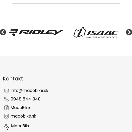
Z
á
p
ä
Kontakt
t
i
info
@
macobike.sk
e
0948 844 840
MacoBike
macobike.sk
MacoBike