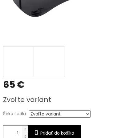
65 €
Jednotková
Zvoľte variant
cena:
Šírka sedla
Pridať do košíka