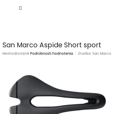
Prejsť
NÁKU
na
obsah
KOŠÍK
San Marco Aspide Short sport
Priemerné
Neohodnotené
Podrobnosti hodnotenia
Značka:
San Marco
hodnotenie
produktu
je
0,0
z
5
hviezdičiek.