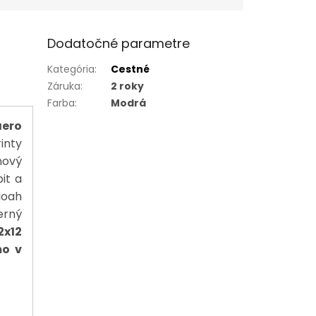
Dodatočné parametre
Kategória
:
Cestné
Záruka
:
2 roky
Farba
:
Modrá
aero
inty
nový
it a
Noah
erný
2x12
mo v