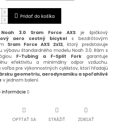
Pridať do košíka
y Noah 3.0 Sram Force AXS
je špičkový
ový aero cestný bicykel
s bezdrôtovým
nom
Sram Force AXS 2x12
, ktorý predstavuje
iu výbavu štandardného modelu Noah 3.0. Rám s
lógiou
F-Tubing a F-Split Fork
garantuje
lnu efektivitu a minimálny odpor vzduchu.
 voľba pre výkonnostných cyklistov, ktorí hľadajú
ársku geometriu, aerodynamiku a spoľahlivé
e
v jednom balení.
é informácie
OPÝTAŤ SA
STRÁŽIŤ
ZDIEĽAŤ