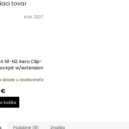
iaci tovar
Kód:
3207
A N1-N2 Aero Clip-
ockpit w/extension
a sklade u dodávateľa
 €
o košíka
s
Podobné (8)
Značka