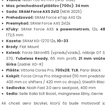
Max. priechodnosť plášťov (700c):
34 mm
Sada:
SRAM Force AXS 2x12
(NEW 2025)
Prehadzovač:
SRAM Force eTap AXS 12s
Presmykač:
SRAM Force AXS 2x12s
Kľuky:
SRAM Force AXS
s powermetrom
, 12s,
48
172,5 mm
Kazeta:
SRAM XG-1270 12s,
10–33
Brzdy:
Flat Mount
Kolesá:
Forza Skiron65 (vpredu/vzadu), náboje DT S
370,
Tubeless Ready
, 65 mm profil,
21 mm vnút
šírka
(zadné: XD-R)
Plášte:
Vittoria Corsa Pro,
700x28
,
TLR
, Para-Black
Kokpit:
Forza Cirrus Pro Integrated (110 mm predstav
400 mm cc shifters / 420 mm cc drops), Stealth Blac
Sedlovka:
Noah Fast 3.0 aero seatpost, 400 mm
Sedlo:
Selle Italia SLR Boost, manganese ližiny, čierne
Ak chceš aero bicykel, ktorý ťa bude motivovať ja