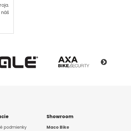
roja.
 náš
cie
Showroom
é podmienky
Maco Bike