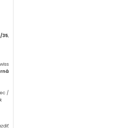
/35
,
wiss
orná
ec /
k
zdiť