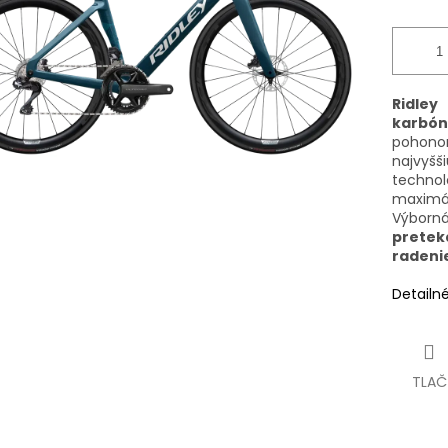
Ridle
karbón
poho
najvyšš
techno
maximá
Výborná
pretek
radeni
Detailn
TLAČ