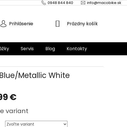
0948 844 840
info@macobike.sk
NÁKUPNÝ
Prázdny košík
Prihlásenie
KOŠÍK
ážky
Servis
Blog
Kontakty
Blue/Metallic White
99 €
ová
e variant