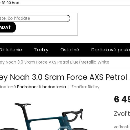
 18:00 hod.
ADAŤ
Oblečenie
Tretry
Ostatné
Darčekové pouk
ley Noah 3.0 Sram Force AXS Petrol Blue/Metallic White
ley Noah 3.0 Sram Force AXS Petrol 
rné
dnotené
Podrobnosti hodnotenia
Značka:
Ridley
enie
6 4
tu
Jednotk
Zvoľt
cena:
čiek.
veľkosti