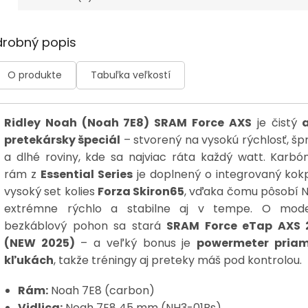
drobný popis
O produkte
Tabuľka veľkostí
Ridley Noah (Noah 7E8) SRAM Force AXS
je čistý
pretekársky špeciál
– stvorený na vysokú rýchlosť, špr
a dlhé roviny, kde sa najviac ráta každý watt. Karbó
rám z
Essential Series
je doplnený o integrovaný kokp
vysoký set kolies
Forza Skiron65
, vďaka čomu pôsobí 
extrémne rýchlo a stabilne aj v tempe. O mod
bezkáblový pohon sa stará
SRAM Force eTap AXS 
(NEW 2025)
– a veľký bonus je
powermeter pria
kľukách
, takže tréningy aj preteky máš pod kontrolou.
Rám:
Noah 7E8 (carbon)
Vidlica:
Noah 7E8 45 mm (NH3-01Bs)