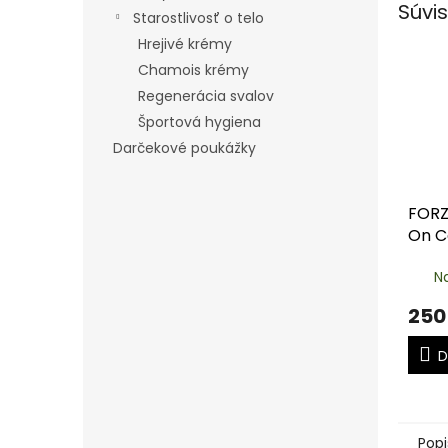
Súvis
Starostlivosť o telo
Hrejivé krémy
Chamois krémy
Regenerácia svalov
Športová hygiena
Darčekové poukážky
FORZ
On C
kit
N
250
D
Popi