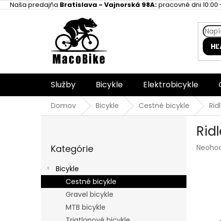
Prejsť
Naša predajňa
Bratislava - Vajnorská 98A:
pracovné dni 10:00 -
na
obsah
HĽ
Služby
Bicykle
Elektrobicykle
Domov
Bicykle
Cestné bicykle
Rid
B
Rid
o
Preskočiť
č
Prieme
Kategórie
Neoho
kategórie
n
hodnot
ý
produk
Bicykle
p
je
Cestné bicykle
a
0,0
z
Gravel bicykle
n
5
e
MTB bicykle
hviezdi
l
Triatlonové bicykle