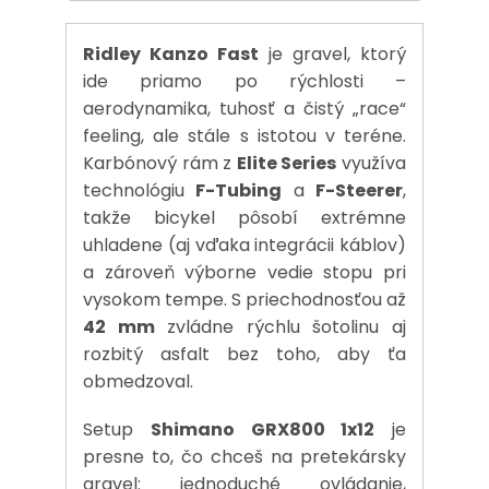
Ridley Kanzo Fast
je gravel, ktorý
ide priamo po rýchlosti –
aerodynamika, tuhosť a čistý „race“
feeling, ale stále s istotou v teréne.
Karbónový rám z
Elite Series
využíva
technológiu
F-Tubing
a
F-Steerer
,
takže bicykel pôsobí extrémne
uhladene (aj vďaka integrácii káblov)
a zároveň výborne vedie stopu pri
vysokom tempe. S priechodnosťou až
42 mm
zvládne rýchlu šotolinu aj
rozbitý asfalt bez toho, aby ťa
obmedzoval.
Setup
Shimano GRX800 1x12
je
presne to, čo chceš na pretekársky
gravel: jednoduché ovládanie,