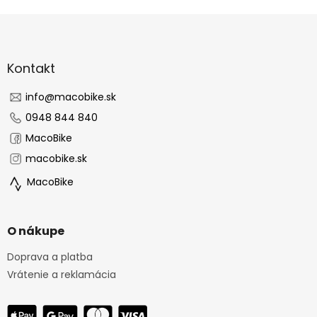
Z
á
p
ä
Kontakt
t
i
info
@
macobike.sk
e
0948 844 840
MacoBike
macobike.sk
MacoBike
O nákupe
Doprava a platba
Vrátenie a reklamácia