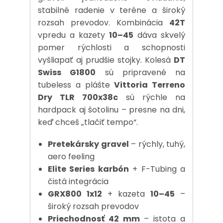
stabilné radenie v teréne a široký
rozsah prevodov. Kombinácia
42T
vpredu a kazety
10–45
dáva skvelý
pomer rýchlosti a schopnosti
vyšliapať aj prudšie stojky. Kolesá
DT
Swiss G1800
sú pripravené na
tubeless a plášte
Vittoria Terreno
Dry TLR 700x38c
sú rýchle na
hardpack aj šotolinu – presne na dni,
keď chceš „tlačiť tempo“.
Pretekársky gravel
– rýchly, tuhý,
aero feeling
Elite Series karbón
+ F-Tubing a
čistá integrácia
GRX800 1x12
+ kazeta
10–45
–
široký rozsah prevodov
Priechodnosť 42 mm
– istota a