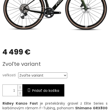
4 499 €
Jednotková
Zvoľte variant
cena:
veľkosti
Pridať do košíka
Ridley Kanzo Fast
je pretekársky gravel z Elite Series s
karbónovým rámom F-Tubing, pohonom
Shimano GRX800