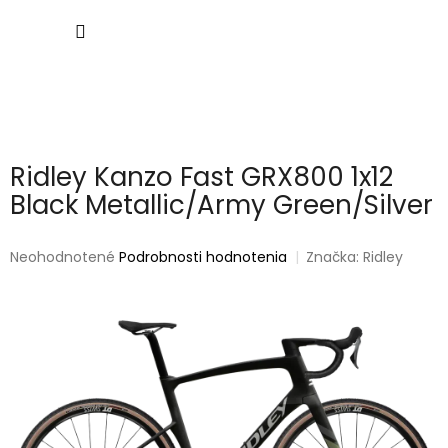
Prejsť
NÁKU
na
obsah
KOŠÍK
Ridley Kanzo Fast GRX800 1x12
Black Metallic/Army Green/Silver
Priemerné
Neohodnotené
Podrobnosti hodnotenia
Značka:
Ridley
hodnotenie
produktu
je
0,0
z
5
hviezdičiek.