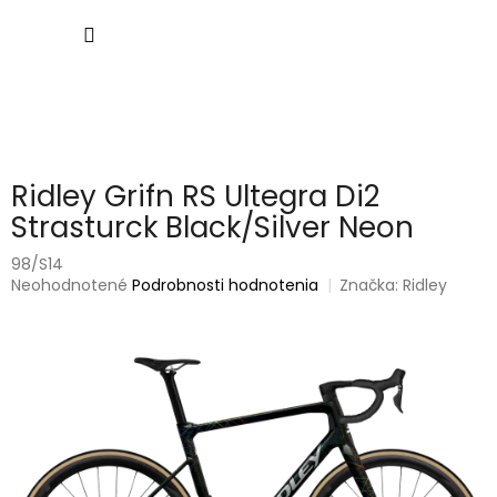
Prejsť
NÁKU
na
obsah
KOŠÍK
Ridley Grifn RS Ultegra Di2
Strasturck Black/Silver Neon
98/S14
Priemerné
Neohodnotené
Podrobnosti hodnotenia
Značka:
Ridley
hodnotenie
produktu
je
0,0
z
5
hviezdičiek.