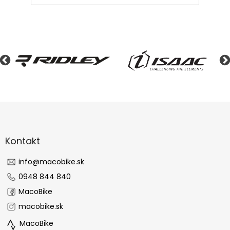
Z
á
p
ä
Kontakt
t
i
info
@
macobike.sk
e
0948 844 840
MacoBike
macobike.sk
MacoBike