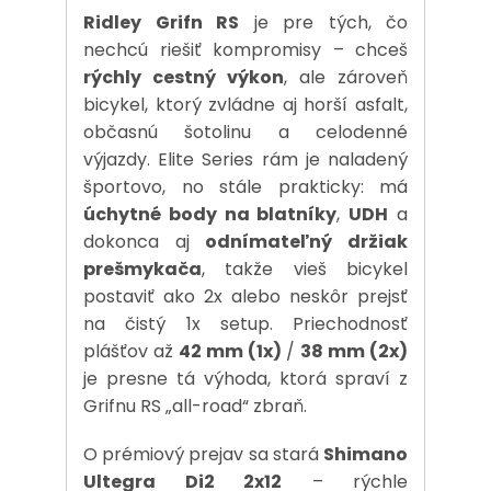
Ridley Grifn RS
je pre tých, čo
nechcú riešiť kompromisy – chceš
rýchly cestný výkon
, ale zároveň
bicykel, ktorý zvládne aj horší asfalt,
občasnú šotolinu a celodenné
výjazdy. Elite Series rám je naladený
športovo, no stále prakticky: má
úchytné body na blatníky
,
UDH
a
dokonca aj
odnímateľný držiak
prešmykača
, takže vieš bicykel
postaviť ako 2x alebo neskôr prejsť
na čistý 1x setup. Priechodnosť
plášťov až
42 mm (1x)
/
38 mm (2x)
je presne tá výhoda, ktorá spraví z
Grifnu RS „all-road“ zbraň.
O prémiový prejav sa stará
Shimano
Ultegra Di2 2x12
– rýchle