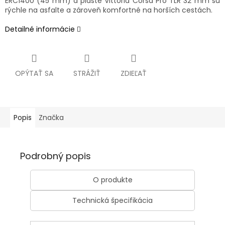
ERC1400 (45 mm) a plášte Vittoria Corsa Pro TLR 32 mm sú
rýchle na asfalte a zároveň komfortné na horších cestách.
Detailné informácie
OPÝTAŤ SA
STRÁŽIŤ
ZDIEĽAŤ
Popis
Značka
Podrobný popis
O produkte
Technická špecifikácia