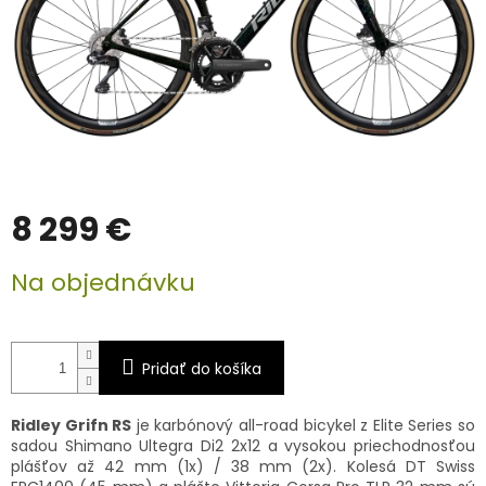
8 299 €
Jednotková
Na objednávku
cena:
Pridať do košíka
Ridley Grifn RS
je karbónový all-road bicykel z Elite Series so
sadou Shimano Ultegra Di2 2x12 a vysokou priechodnosťou
plášťov až 42 mm (1x) / 38 mm (2x). Kolesá DT Swiss