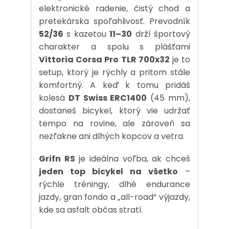
elektronické radenie, čistý chod a
pretekárska spoľahlivosť. Prevodník
52/36
s kazetou
11–30
drží športový
charakter a spolu s plášťami
Vittoria Corsa Pro TLR 700x32
je to
setup, ktorý je rýchly a pritom stále
komfortný. A keď k tomu pridáš
kolesá
DT Swiss ERC1400
(45 mm),
dostaneš bicykel, ktorý vie udržať
tempo na rovine, ale zároveň sa
nezľakne ani dlhých kopcov a vetra.
Grifn RS
je ideálna voľba, ak chceš
jeden top bicykel na všetko
–
rýchle tréningy, dlhé endurance
jazdy, gran fondo a „all-road“ výjazdy,
kde sa asfalt občas stratí.