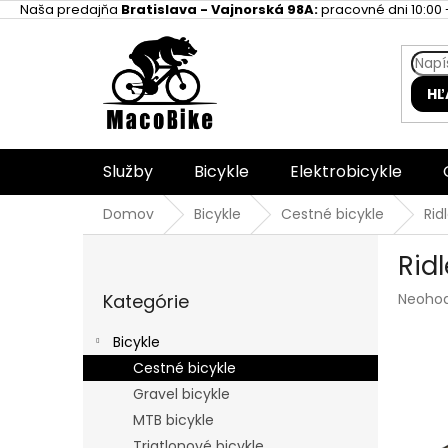
Prejsť
Naša predajňa
Bratislava - Vajnorská 98A:
pracovné dni 10:00 -
na
obsah
HĽ
Služby
Bicykle
Elektrobicykle
Domov
Bicykle
Cestné bicykle
Rid
B
Rid
o
Preskočiť
č
Prieme
Kategórie
Neoho
kategórie
n
hodnot
ý
produk
Bicykle
p
je
Cestné bicykle
a
0,0
z
Gravel bicykle
n
5
e
MTB bicykle
hviezdi
l
Triatlonové bicykle