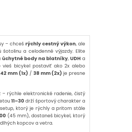
isy – chceš
rýchly cestný výkon
, ale
 šotolinu a celodenné výjazdy. Elite
á
úchytné body na blatníky
,
UDH
a
e vieš bicykel postaviť ako 2x alebo
ž
42 mm (1x)
/
38 mm (2x)
je presne
2
– rýchle elektronické radenie, čistý
zetou
11–30
drží športový charakter a
setup, ktorý je rýchly a pritom stále
400
(45 mm), dostaneš bicykel, ktorý
 dlhých kopcov a vetra.