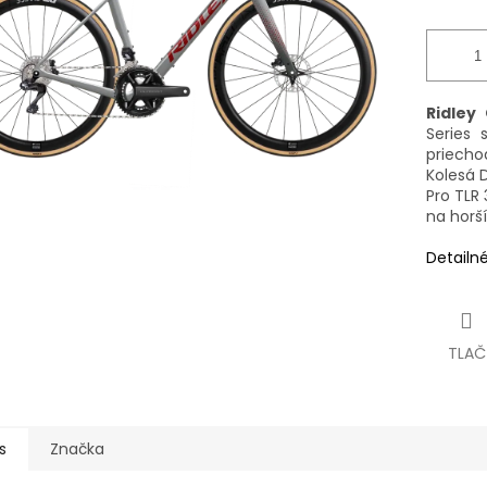
Ridley
Series 
priecho
Kolesá 
Pro TLR
na horš
Detailn
TLAČ
s
Značka