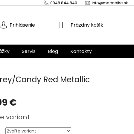
0948 844 840
info@macobike.sk
NÁKUPNÝ
Prázdny košík
Prihlásenie
KOŠÍK
ážky
Servis
Blog
Kontakty
 Grey/Candy Red Metallic
99 €
ová
e variant