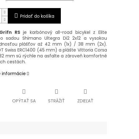
Pridať do košíka
 Grifn RS
je karbónový all-road bicykel z Elite
so sadou Shimano Ultegra Di2 2x12 a vysokou
dnosťou plášťov až 42 mm (1x) / 38 mm (2x).
DT Swiss ERC1400 (45 mm) a plášte Vittoria Corsa
 32 mm sú rýchle na asfalte a zároveň komfortné
ích cestách.
é informácie
OPÝTAŤ SA
STRÁŽIŤ
ZDIEĽAŤ