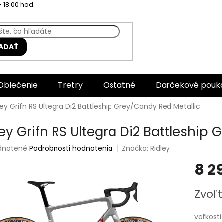
 18:00 hod.
ADAŤ
Oblečenie
Tretry
Ostatné
Darčekové pouk
ley Grifn RS Ultegra Di2 Battleship Grey/Candy Red Metallic
ley Grifn RS Ultegra Di2 Battleship
rné
dnotené
Podrobnosti hodnotenia
Značka:
Ridley
enie
8 2
tu
Jednotk
Zvoľt
cena:
čiek.
veľkosti