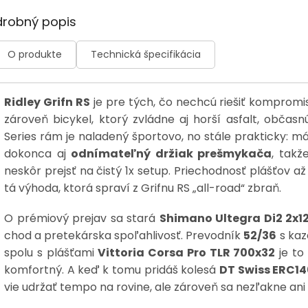
drobný popis
O produkte
Technická špecifikácia
Ridley Grifn RS
je pre tých, čo nechcú riešiť komprom
zároveň bicykel, ktorý zvládne aj horší asfalt, občasnú
Series rám je naladený športovo, no stále prakticky: m
dokonca aj
odnímateľný držiak prešmykača
, takž
neskôr prejsť na čistý 1x setup. Priechodnosť plášťov a
tá výhoda, ktorá spraví z Grifnu RS „all-road“ zbraň.
O prémiový prejav sa stará
Shimano Ultegra Di2 2x1
chod a pretekárska spoľahlivosť. Prevodník
52/36
s ka
spolu s plášťami
Vittoria Corsa Pro TLR 700x32
je to 
komfortný. A keď k tomu pridáš kolesá
DT Swiss ERC1
vie udržať tempo na rovine, ale zároveň sa nezľakne ani