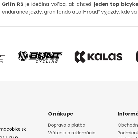
Grifn RS
je ideálna voľba, ak chceš
jeden top bicyke
endurance jazdy, gran fondo a „all-road“ výjazdy, kde sa 
O nákupe
Informá
Doprava a platba
Obchodn
macobike.sk
Vrátenie a reklamácia
Podmienk