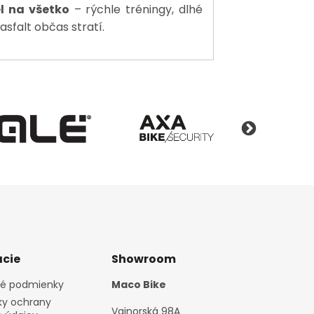
l na všetko
– rýchle tréningy, dlhé
asfalt občas stratí.
cie
Showroom
é podmienky
Maco Bike
y ochrany
Vajnorská 98A