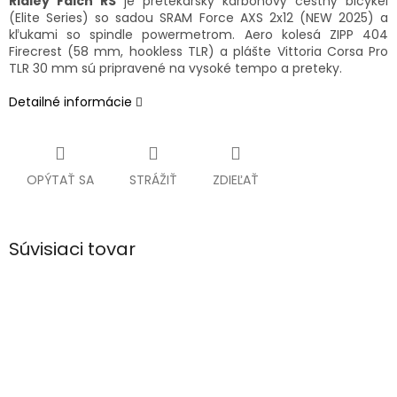
Ridley Falcn RS
je pretekársky karbónový cestný bicykel
(Elite Series) so sadou SRAM Force AXS 2x12 (NEW 2025) a
kľukami so spindle powermetrom. Aero kolesá ZIPP 404
Firecrest (58 mm, hookless TLR) a plášte Vittoria Corsa Pro
TLR 30 mm sú pripravené na vysoké tempo a preteky.
Detailné informácie
OPÝTAŤ SA
STRÁŽIŤ
ZDIEĽAŤ
Súvisiaci tovar