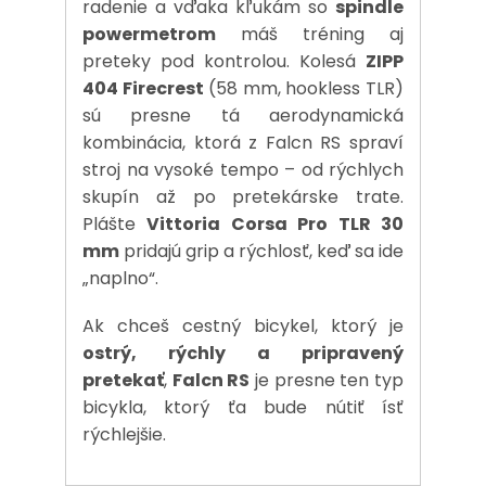
radenie a vďaka kľukám so
spindle
powermetrom
máš tréning aj
preteky pod kontrolou. Kolesá
ZIPP
404 Firecrest
(58 mm, hookless TLR)
sú presne tá aerodynamická
kombinácia, ktorá z Falcn RS spraví
stroj na vysoké tempo – od rýchlych
skupín až po pretekárske trate.
Plášte
Vittoria Corsa Pro TLR 30
mm
pridajú grip a rýchlosť, keď sa ide
„naplno“.
Ak chceš cestný bicykel, ktorý je
ostrý, rýchly a pripravený
pretekať
,
Falcn RS
je presne ten typ
bicykla, ktorý ťa bude nútiť ísť
rýchlejšie.