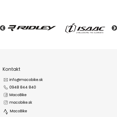
Z
á
p
ä
Kontakt
t
i
info
@
macobike.sk
e
0948 844 840
MacoBike
macobike.sk
MacoBike