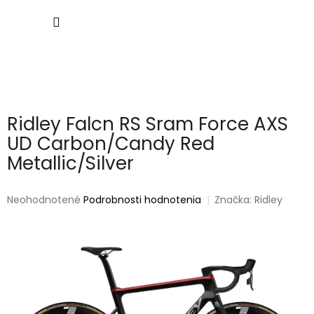
Prejsť
NÁKU
na
obsah
KOŠÍK
Ridley Falcn RS Sram Force AXS
UD Carbon/Candy Red
Metallic/Silver
Priemerné
Neohodnotené
Podrobnosti hodnotenia
Značka:
Ridley
hodnotenie
produktu
je
0,0
z
5
hviezdičiek.