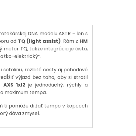
etekárskej DNA modelu ASTR – len s
poru od
TQ (light assist)
. Rám z
HM
 motor TQ, takže integrácia je čistá,
ťažko-elektrický“.
 šotolinu, rozbité cesty aj pohodové
edĺžiť výjazd bez toho, aby si stratil
 AXS 1x12
je jednoduchý, rýchly a
tí a maximum tempa.
veň ti pomôže držať tempo v kopcoch
torý dáva zmysel.