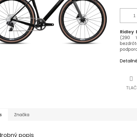
Ridley
(290 
bezdrôt
podporo
Detailn
TLAČ
s
Značka
drobný popis