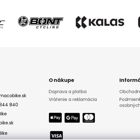
O nákupe
Informá
Doprava a platba
Obchodn
macobike.sk
Vrátenie a reklamácia
Podmienk
844 840
osobných
ike
ike.sk
ike