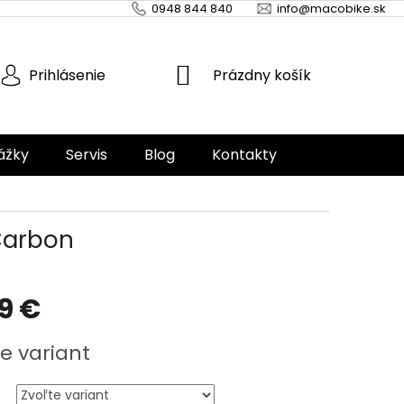
0948 844 840
info@macobike.sk
NÁKUPNÝ
Prázdny košík
Prihlásenie
KOŠÍK
ážky
Servis
Blog
Kontakty
Carbon
99 €
ová
e variant