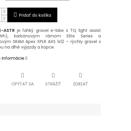
Pridať do košíka
 E-ASTR
je ľahký gravel e-bike s TQ light assist
Wh), karbónovým rámom Elite Series a
ovým SRAM Apex XPLR AXS 1x12 – rýchly gravel s
u na dlhé výjazdy a kopce.
é informácie
OPÝTAŤ SA
STRÁŽIŤ
ZDIEĽAŤ