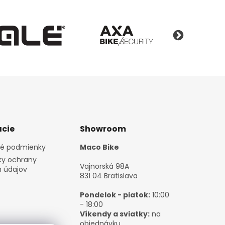
cie
Showroom
é podmienky
Maco Bike
y ochrany
Vajnorská 98A
 údajov
831 04 Bratislava
Pondelok - piatok:
10:00
- 18:00
Víkendy a sviatky:
na
objednávku