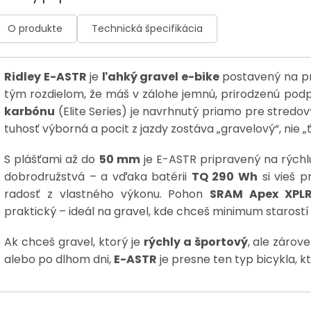
O produkte
Technická špecifikácia
Ridley E-ASTR
je
ľahký gravel e-bike
postavený na pr
tým rozdielom, že máš v zálohe jemnú, prirodzenú pod
karbónu
(Elite Series) je navrhnutý priamo pre stredový
tuhosť výborná a pocit z jazdy zostáva „gravelový“, nie „
S plášťami až do
50 mm
je E-ASTR pripravený na rýchlu
dobrodružstvá – a vďaka batérii
TQ 290 Wh
si vieš pr
radosť z vlastného výkonu. Pohon
SRAM Apex XPLR
praktický – ideál na gravel, kde chceš minimum staros
Ak chceš gravel, ktorý je
rýchly a športový
, ale záro
alebo po dlhom dni,
E-ASTR
je presne ten typ bicykla, k