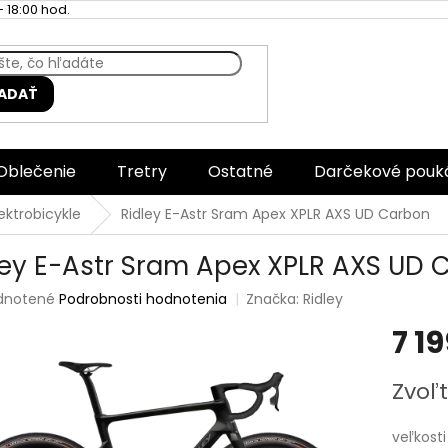
 18:00 hod.
ADAŤ
Oblečenie
Tretry
Ostatné
Darčekové pouk
ektrobicykle
Ridley E-Astr Sram Apex XPLR AXS UD Carbon
ley E-Astr Sram Apex XPLR AXS UD 
rné
dnotené
Podrobnosti hodnotenia
Značka:
Ridley
enie
7 1
tu
Jednotk
Zvoľt
cena:
čiek.
veľkosti