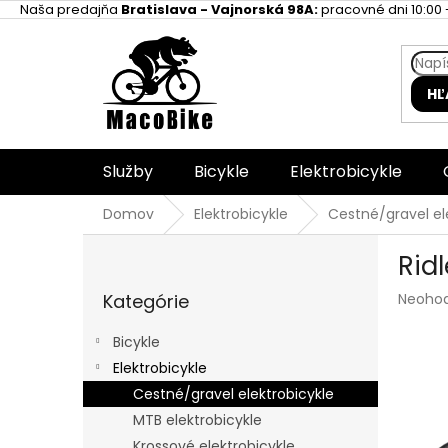
Prejsť
Naša predajňa
Bratislava - Vajnorská 98A:
pracovné dni 10:00 -
na
obsah
HĽ
Služby
Bicykle
Elektrobicykle
Domov
Elektrobicykle
Cestné/gravel el
B
Rid
o
Preskočiť
č
Prieme
Kategórie
Neoho
kategórie
n
hodnot
ý
produk
Bicykle
p
je
Elektrobicykle
a
0,0
z
Cestné/gravel elektrobicykle
n
5
e
MTB elektrobicykle
hviezdi
l
Krossové elektrobicykle