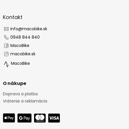
á
p
ä
Kontakt
t
i
info
@
macobike.sk
e
0948 844 840
MacoBike
macobike.sk
MacoBike
O nákupe
Doprava a platba
Vrátenie a reklamácia