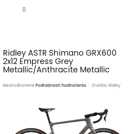
Prejsť
NÁKU
na
obsah
KOŠÍK
Ridley ASTR Shimano GRX600
2x12 Empress Grey
Metallic/Anthracite Metallic
Priemerné
Neohodnotené
Podrobnosti hodnotenia
Značka:
Ridley
hodnotenie
produktu
je
0,0
z
5
hviezdičiek.