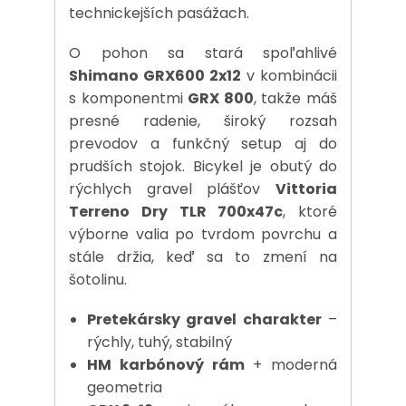
technickejších pasážach.
O pohon sa stará spoľahlivé
Shimano GRX600 2x12
v kombinácii
s komponentmi
GRX 800
, takže máš
presné radenie, široký rozsah
prevodov a funkčný setup aj do
prudších stojok. Bicykel je obutý do
rýchlych gravel plášťov
Vittoria
Terreno Dry TLR 700x47c
, ktoré
výborne valia po tvrdom povrchu a
stále držia, keď sa to zmení na
šotolinu.
Pretekársky gravel charakter
–
rýchly, tuhý, stabilný
HM karbónový rám
+ moderná
geometria