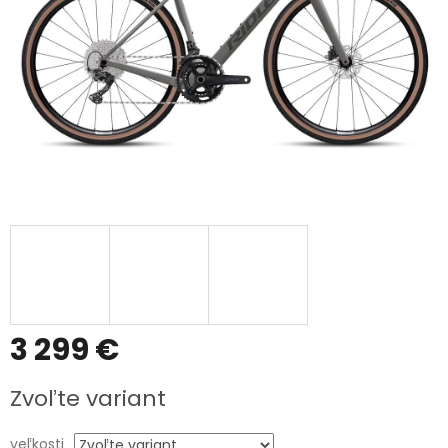
3 299 €
Jednotková
Zvoľte variant
cena:
veľkosti