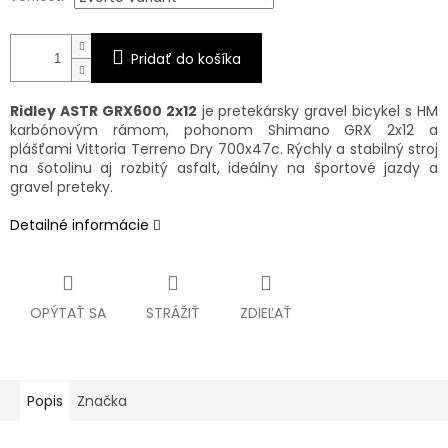
Pridať do košíka
Ridley ASTR GRX600 2x12
je pretekársky gravel bicykel s HM
karbónovým rámom, pohonom Shimano GRX 2x12 a
plášťami Vittoria Terreno Dry 700x47c. Rýchly a stabilný stroj
na šotolinu aj rozbitý asfalt, ideálny na športové jazdy a
gravel preteky.
Detailné informácie
OPÝTAŤ SA
STRÁŽIŤ
ZDIEĽAŤ
Popis
Značka