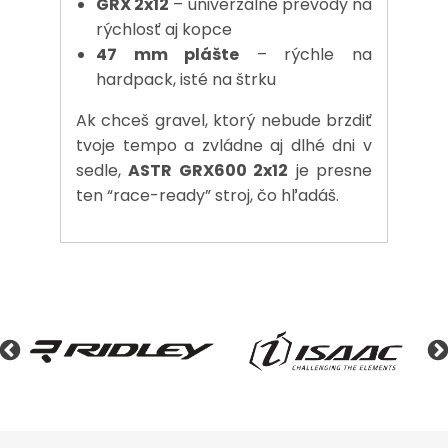
GRX 2x12
– univerzálne prevody na
rýchlosť aj kopce
47 mm plášte
– rýchle na
hardpack, isté na štrku
Ak chceš gravel, ktorý nebude brzdiť
tvoje tempo a zvládne aj dlhé dni v
sedle,
ASTR GRX600 2x12
je presne
ten “race-ready” stroj, čo hľadáš.
Z