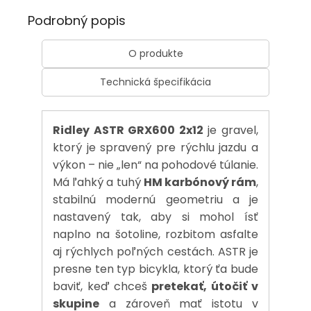
Podrobný popis
O produkte
Technická špecifikácia
Ridley ASTR GRX600 2x12
je gravel,
ktorý je spravený pre rýchlu jazdu a
výkon – nie „len“ na pohodové túlanie.
Má ľahký a tuhý
HM karbónový rám
,
stabilnú modernú geometriu a je
nastavený tak, aby si mohol ísť
naplno na šotoline, rozbitom asfalte
aj rýchlych poľných cestách. ASTR je
presne ten typ bicykla, ktorý ťa bude
baviť, keď chceš
pretekať, útočiť v
skupine
a zároveň mať istotu v