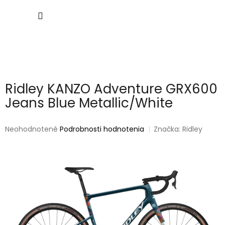
Prejsť
NÁKU
na
obsah
KOŠÍK
Ridley KANZO Adventure GRX600
Jeans Blue Metallic/White
Priemerné
Neohodnotené
Podrobnosti hodnotenia
Značka:
Ridley
hodnotenie
produktu
je
0,0
z
5
hviezdičiek.