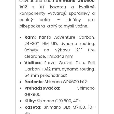
Osvedčená sada
Shimano GRX600
1x12
s XT kazetou a kvalitné
komponenty vytvárajú spoľahlivý a
odolný celok – ideálny pre
bikepackera, ktorý to myslí vážne.
Rám:
Kanzo Adventure Carbon,
24–30T HM UD, dynamo routing,
úchyty na výbavu, 2.1" tire
clearance, TA12x142 mm
Vidlica:
Forza Gravel Disc, Full
Carbon, TA12 mm, dynamo routing,
54 mm priechodnosť
Radenie:
Shimano GRX600 1x12
Prehadzovačka:
Shimano
GRX800
Kliky:
Shimano GRX600, 40z
Kazeta:
Shimano SLX M7100, 10–
45z