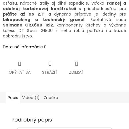
asfaltu, náročné traily aj dlhé expedície. Vďaka
ľahkej a
odolnej karbónovej konštrukcii
s priechodnosťou pre
plášte až do 2.1”
a dynamo príprave je ideálny pre
bikepacking a technický gravel
. Spoľahlivá sada
Shimano GRX600 1x12
, komponenty Ritchey a výkonné
kolesá DT Swiss G1800 z neho robia parťáka na každé
dobrodružstvo.
Detailné informácie
OPÝTAŤ SA
STRÁŽIŤ
ZDIEĽAŤ
Popis
Videá (1)
Značka
Podrobný popis