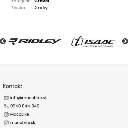
Kategória
:
Gravel
Záruka
:
2 roky
Z
á
p
ä
Kontakt
t
i
info
@
macobike.sk
e
0948 844 840
MacoBike
macobike.sk