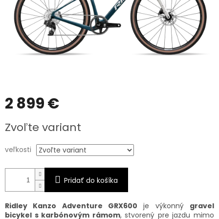
2 899 €
Jednotková
Zvoľte variant
cena:
veľkosti
Pridať do košíka
Ridley Kanzo Adventure GRX600
je výkonný
gravel
bicykel s karbónovým rámom
, stvorený pre jazdu mimo