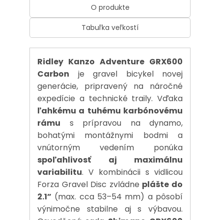
O produkte
Tabuľka veľkostí
Ridley Kanzo Adventure GRX600
Carbon
je gravel bicykel novej
generácie, pripravený na náročné
expedície a technické traily. Vďaka
ľahkému a tuhému karbónovému
rámu
s prípravou na dynamo,
bohatými montážnymi bodmi a
vnútorným vedením ponúka
spoľahlivosť aj maximálnu
variabilitu
. V kombinácii s vidlicou
Forza Gravel Disc zvládne
plášte do
2.1”
(max. cca 53–54 mm) a pôsobí
výnimočne stabilne aj s výbavou.