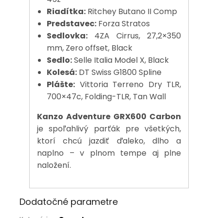
Riadítka:
Ritchey Butano II Comp
Predstavec:
Forza Stratos
Sedlovka:
4ZA Cirrus, 27,2×350
mm, Zero offset, Black
Sedlo:
Selle Italia Model X, Black
Kolesá:
DT Swiss G1800 Spline
Plášte:
Vittoria Terreno Dry TLR,
700×47c, Folding-TLR, Tan Wall
Kanzo Adventure GRX600 Carbon
je spoľahlivý parťák pre všetkých,
ktorí chcú jazdiť ďaleko, dlho a
naplno – v plnom tempe aj plne
naložení.
Dodatočné parametre