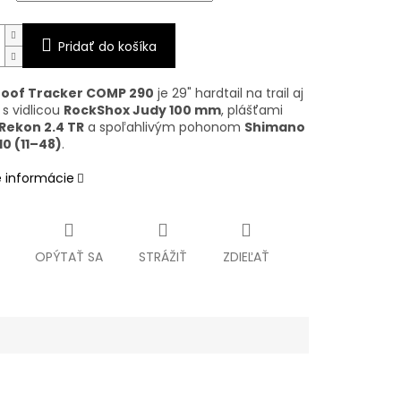
Pridať do košíka
oof Tracker COMP 290
je 29" hardtail na trail aj
 s vidlicou
RockShox Judy 100 mm
, plášťami
Rekon 2.4 TR
a spoľahlivým pohonom
Shimano
10 (11–48)
.
é informácie
OPÝTAŤ SA
STRÁŽIŤ
ZDIEĽAŤ