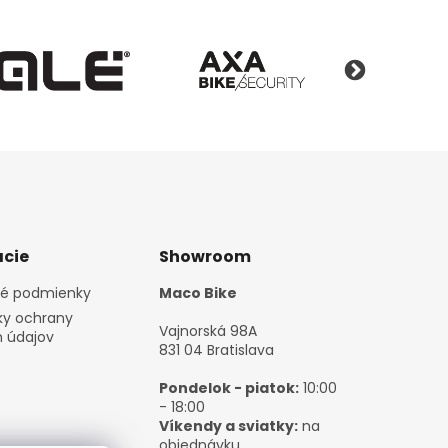
cie
Showroom
é podmienky
Maco Bike
y ochrany
Vajnorská 98A
 údajov
831 04 Bratislava
Pondelok - piatok:
10:00
- 18:00
Víkendy a sviatky:
na
objednávku