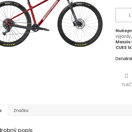
Nukepr
výjazdy,
Maxxis 
CUES 1x
Detailn
TLAČ
s
Značka
drobný popis