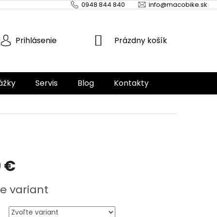
0948 844 840
info@macobike.sk
NÁKUPNÝ
Prázdny košík
Prihlásenie
KOŠÍK
ážky
Servis
Blog
Kontakty
 €
ová
e variant