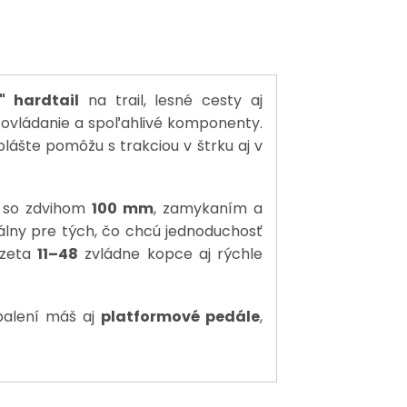
" hardtail
na trail, lesné cesty aj
 ovládanie a spoľahlivé komponenty.
 plášte pomôžu s trakciou v štrku aj v
so zdvihom
100 mm
, zamykaním a
álny pre tých, čo chcú jednoduchosť
azeta
11–48
zvládne kopce aj rýchle
balení máš aj
platformové pedále
,