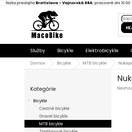
Prejsť
Naša predajňa
Bratislava - Vajnorská 98A:
pracovné dni 10:00 -
na
obsah
HĽ
Služby
Bicykle
Elektrobicykle
Domov
Bicykle
MTB bicykle
Nukepr
B
Nuk
o
Preskočiť
č
Prieme
Kategórie
Neoho
kategórie
n
hodnot
ý
produk
Bicykle
p
je
Cestné bicykle
a
0,0
z
Gravel bicykle
n
5
e
MTB bicykle
hviezdi
l
Triatlonové bicykle