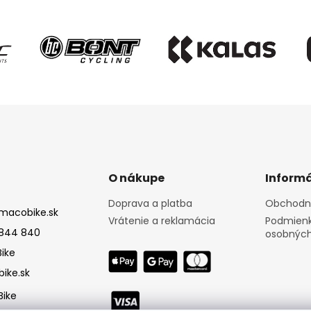
O nákupe
Informá
Doprava a platba
Obchodn
macobike.sk
Vrátenie a reklamácia
Podmienk
844 840
osobných
ike
ike.sk
ike