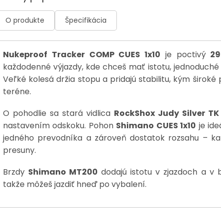
O produkte
Špecifikácia
Nukeproof Tracker COMP CUES 1x10
je poctivý
29
každodenné výjazdy, kde chceš mať istotu, jednoduché
Veľké kolesá držia stopu a pridajú stabilitu, kým široké
teréne.
O pohodlie sa stará vidlica
RockShox Judy Silver TK
nastavením odskoku. Pohon
Shimano CUES 1x10
je ide
jedného prevodníka a zároveň dostatok rozsahu – k
presuny.
Brzdy
Shimano MT200
dodajú istotu v zjazdoch a v 
takže môžeš jazdiť hneď po vybalení.