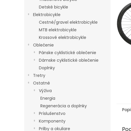
Detské bicykle
Elektrobicykle
Cestné/gravel elektrobicykle
MTB elektrobicykle
Krossové elektrobicykle
Oblečenie
Pánske cyklistické oblečenie
Dámske cyklistické oblečenie
Doplnky
Tretry
Ostatné
Výživa
Energia
Regenerácia a doplnky
Popi
Príslušenstvo
Komponenty
Po
Prilby a okuliare