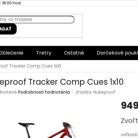
 18:00 hod.
ADAŤ
Oblečenie
Tretry
Ostatné
Darčekové pouk
oof Tracker Comp Cues 1x10
eproof Tracker Comp Cues 1x10
rné
dnotené
Podrobnosti hodnotenia
Značka:
Nukeproof
enie
949
tu
Jednotk
Zvoľt
cena:
čiek.
veľkosti