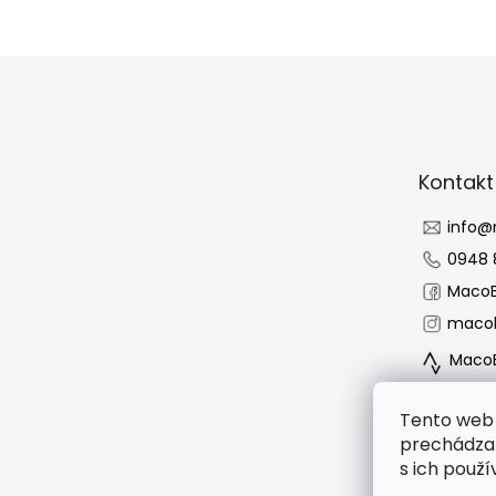
Z
á
p
ä
t
Kontakt
i
e
info
@
0948 
MacoB
macob
MacoB
Tento web 
prechádzan
s ich použí