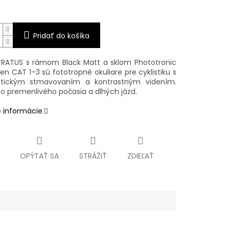
Pridať do košíka
RATUS s rámom Black Matt a sklom Phototronic
en CAT 1–3 sú fototropné okuliare pre cyklistiku s
tickým stmavovaním a kontrastným videním.
do premenlivého počasia a dlhých jázd.
é informácie
OPÝTAŤ SA
STRÁŽIŤ
ZDIEĽAŤ