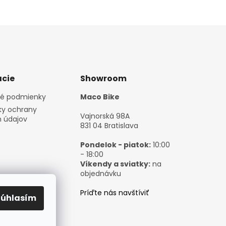
cie
Showroom
é podmienky
Maco Bike
y ochrany
Vajnorská 98A
 údajov
831 04 Bratislava
Pondelok - piatok:
10:00
- 18:00
Víkendy a sviatky:
na
objednávku
Príďte nás navštíviť
Súhlasím