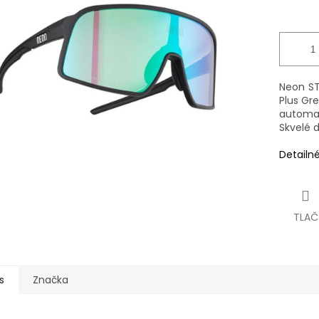
čiek.
Neon ST
Plus Gre
automa
Skvelé 
Detailn
TLAČ
s
Značka