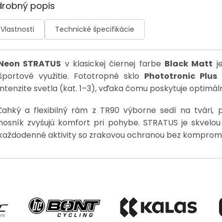
drobný popis
Vlastnosti
Technické špecifikácie
Neon STRATUS
v klasickej čiernej farbe
Black Matt
je
športové využitie. Fototropné sklo
Phototronic Plus
intenzite svetla (kat. 1–3), vďaka čomu poskytuje optimá
Ľahký a flexibilný rám z TR90 výborne sedí na tvári
nosník zvyšujú komfort pri pohybe. STRATUS je skvelou v
každodenné aktivity so zrakovou ochranou bez kompromi