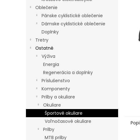
5
Oblečenie
hviezdi
Pánske cyklistické oblečenie
Dámske cyklistické oblečenie
Doplnky
Tretry
Ostatné
Výživa
Energia
Regenerácia a doplnky
Príslušenstvo
Komponenty
Prilby a okuliare
Okuliare
Športové okuliare
Voľnočasové okuliare
Popi
Prilby
MTB prilby