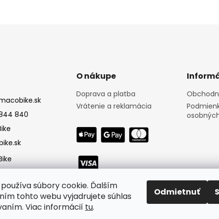
O nákupe
Informá
Doprava a platba
Obchodn
macobike.sk
Vrátenie a reklamácia
Podmienk
844 840
osobných
ike
ike.sk
ike
používa súbory cookie. Ďalším
Odmietnuť
ím tohto webu vyjadrujete súhlas
vaním. Viac informácií
tu
.