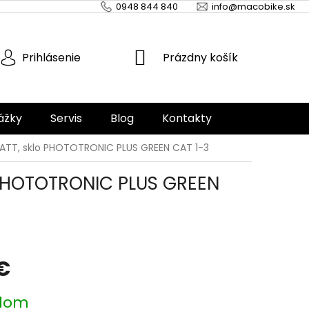
0948 844 840
info@macobike.sk
NÁKUPNÝ
Prázdny košík
Prihlásenie
KOŠÍK
ážky
Servis
Blog
Kontakty
ATT, sklo PHOTOTRONIC PLUS GREEN CAT 1-3
 PHOTOTRONIC PLUS GREEN
 €
ová
dom