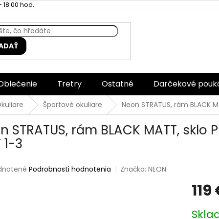
 18:00 hod.
ADAŤ
Oblečenie
Tretry
Ostatné
Darčekové pouk
kuliare
Športové okuliare
Neon STRATUS, rám BLACK M
n STRATUS, rám BLACK MATT, sklo
 1-3
rné
dnotené
Podrobnosti hodnotenia
Značka:
NEON
enie
119
tu
Jednotk
Skla
cena: