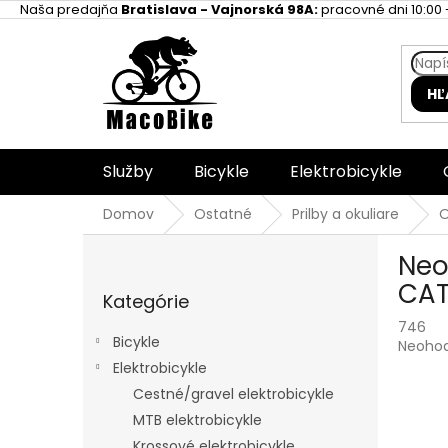
Prejsť
Naša predajňa
Bratislava - Vajnorská 98A:
pracovné dni 10:00 -
na
obsah
HĽ
Služby
Bicykle
Elektrobicykle
Domov
Ostatné
Prilby a okuliare
O
B
Neo
o
Preskočiť
č
CAT
Kategórie
kategórie
n
746
ý
Bicykle
Prieme
Neoho
p
hodnot
Elektrobicykle
a
produk
Cestné/gravel elektrobicykle
n
je
e
MTB elektrobicykle
0,0
l
z
Krossové elektrobicykle