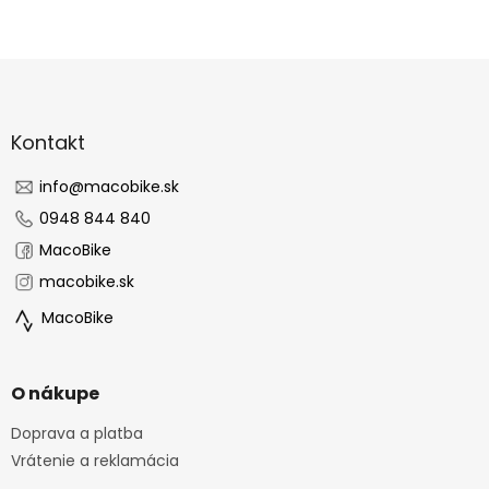
Z
á
p
ä
Kontakt
t
i
info
@
macobike.sk
e
0948 844 840
MacoBike
macobike.sk
MacoBike
O nákupe
Doprava a platba
Vrátenie a reklamácia