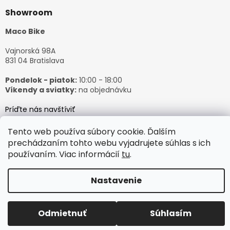
Showroom
Maco Bike
Vajnorská 98A
831 04 Bratislava
Pondelok - piatok:
10:00 - 18:00
Víkendy a sviatky:
na objednávku
Príďte nás navštíviť
Tento web používa súbory cookie. Ďalším
prechádzaním tohto webu vyjadrujete súhlas s ich
používaním. Viac informácií
tu
.
Vytvoril Shoptet
Nastavenie
Copyright 2026
𝙈𝙖𝙘𝙤𝘽𝙞𝙠𝙚
. Všetky práva vyhradené.
Odmietnuť
Súhlasím