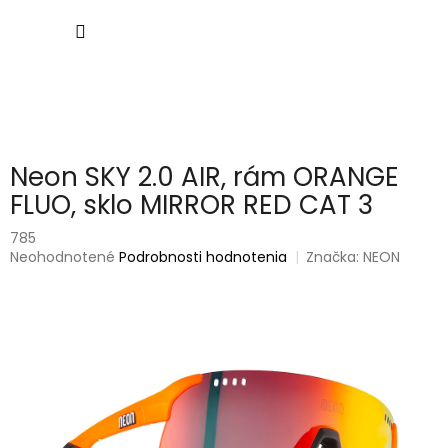
Prejsť
NÁKU
na
obsah
KOŠÍK
Neon SKY 2.0 AIR, rám ORANGE
FLUO, sklo MIRROR RED CAT 3
785
Priemerné
Neohodnotené
Podrobnosti hodnotenia
Značka:
NEON
hodnotenie
produktu
je
0,0
z
5
hviezdičiek.