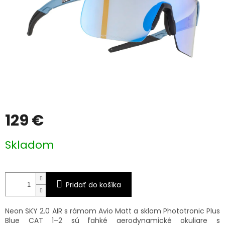
129 €
Jednotková
Skladom
cena:
Pridať do košíka
Neon SKY 2.0 AIR s rámom Avio Matt a sklom Phototronic Plus
Blue CAT 1–2 sú ľahké aerodynamické okuliare s