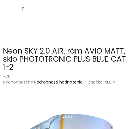
Prejsť
NÁKU
na
obsah
KOŠÍK
Neon SKY 2.0 AIR, rám AVIO MATT,
sklo PHOTOTRONIC PLUS BLUE CAT
1-2
779
Priemerné
Neohodnotené
Podrobnosti hodnotenia
Značka:
NEON
hodnotenie
produktu
je
0,0
z
5
hviezdičiek.