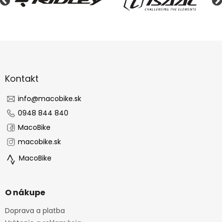
Z
á
p
ä
Kontakt
t
i
info
@
macobike.sk
e
0948 844 840
MacoBike
macobike.sk
MacoBike
O nákupe
Doprava a platba