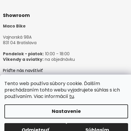
Showroom
Maco Bike
Vajnorská 98A
831 04 Bratislava
Pondelok - piatok:
10:00 - 18:00
Víkendy a sviatky:
na objednávku
Príďte nás navštíviť
Tento web používa súbory cookie. Ďalším
prechádzaním tohto webu vyjadrujete súhlas s ich
používaním. Viac informácií
tu
.
Vytvoril Shoptet
Nastavenie
Copyright 2026
𝙈𝙖𝙘𝙤𝘽𝙞𝙠𝙚
. Všetky práva vyhradené.
Odmietnuť
Súhlasím