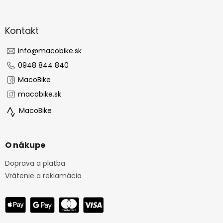
á
p
ä
Kontakt
t
i
info
@
macobike.sk
e
0948 844 840
MacoBike
macobike.sk
MacoBike
O nákupe
Doprava a platba
Vrátenie a reklamácia