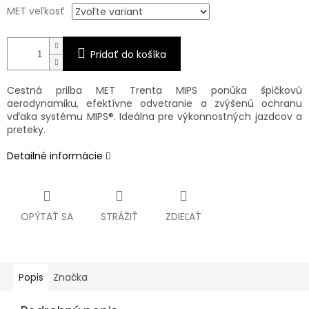
MET veľkosť
Pridať do košíka
Cestná prilba MET Trenta MIPS ponúka špičkovú
aerodynamiku, efektívne odvetranie a zvýšenú ochranu
vďaka systému MIPS®. Ideálna pre výkonnostných jazdcov a
preteky.
Detailné informácie
OPÝTAŤ SA
STRÁŽIŤ
ZDIEĽAŤ
Popis
Značka