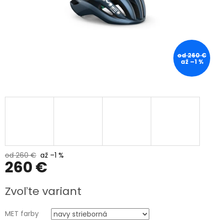
od 260 €
až –1 %
od 260 €
až –1 %
260 €
Jednotková
Zvoľte variant
cena:
MET farby