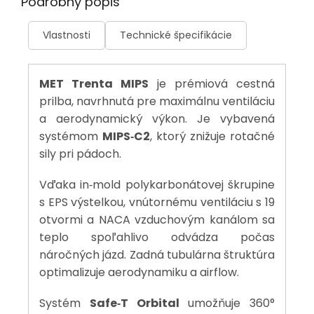
Podrobný popis
Vlastnosti
Technické špecifikácie
MET Trenta MIPS
je prémiová cestná
prilba, navrhnutá pre maximálnu ventiláciu
a aerodynamický výkon. Je vybavená
systémom
MIPS‑C2
, ktorý znižuje rotačné
sily pri pádoch.
Vďaka in‑mold polykarbonátovej škrupine
s EPS výstelkou, vnútornému ventiláciu s 19
otvormi a NACA vzduchovým kanálom sa
teplo spoľahlivo odvádza počas
náročných jázd. Zadná tubulárna štruktúra
optimalizuje aerodynamiku a airflow.
Systém
Safe‑T Orbital
umožňuje 360°