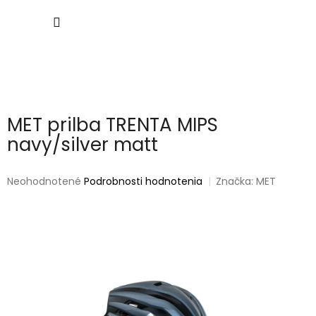
Prejsť
NÁKU
na
obsah
KOŠÍK
MET prilba TRENTA MIPS
navy/silver matt
Priemerné
Neohodnotené
Podrobnosti hodnotenia
Značka:
MET
hodnotenie
produktu
je
0,0
z
5
hviezdičiek.