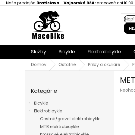
Prejsť
Naša predajňa
Bratislava - Vajnorská 98A:
pracovné dni 10:00 -
na
obsah
HĽ
Služby
Bicykle
Elektrobicykle
Domov
Ostatné
Prilby a okuliare
P
B
MET
o
Preskočiť
č
Prieme
Kategórie
Neoho
kategórie
n
hodnot
ý
produk
Bicykle
p
je
Elektrobicykle
a
0,0
z
Cestné/gravel elektrobicykle
n
5
e
MTB elektrobicykle
hviezdi
l
Krossové elektrobicykle