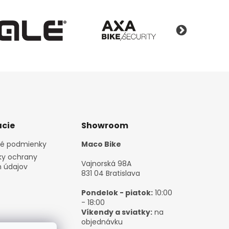
cie
Showroom
é podmienky
Maco Bike
y ochrany
Vajnorská 98A
 údajov
831 04 Bratislava
Pondelok - piatok:
10:00
- 18:00
Víkendy a sviatky:
na
objednávku