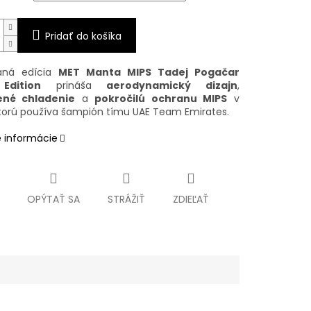
Pridať do košíka
vaná edícia
MET Manta MIPS Tadej Pogačar
Edition
prináša
aerodynamický dizajn
,
ené chladenie
a
pokročilú ochranu MIPS
v
 ktorú používa šampión tímu UAE Team Emirates.
é informácie
OPÝTAŤ SA
STRÁŽIŤ
ZDIEĽAŤ