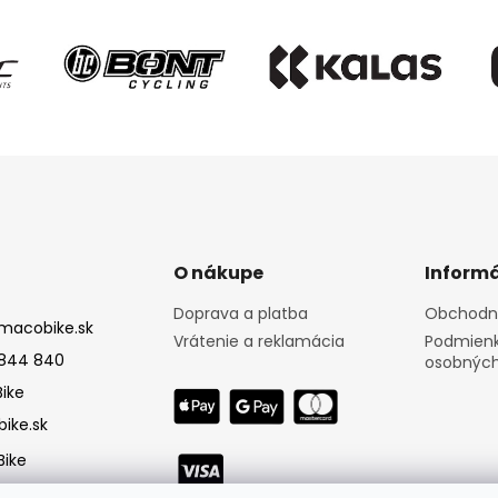
O nákupe
Informá
Doprava a platba
Obchodn
macobike.sk
Vrátenie a reklamácia
Podmienk
844 840
osobných
ike
ike.sk
ike