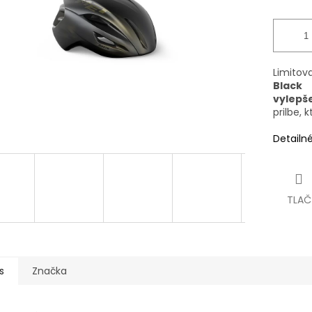
Limito
Black 
vylepš
prilbe,
Detailn
TLAČ
s
Značka