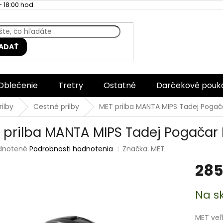
 18:00 hod.
ADAŤ
Oblečenie
Tretry
Ostatné
Darčekové pouk
rilby
Cestné prilby
MET prilba MANTA MIPS Tadej Pogača
 prilba MANTA MIPS Tadej Pogačar B
rné
dnotené
Podrobnosti hodnotenia
Značka:
MET
enie
285
tu
Jednotk
Na s
cena:
čiek.
MET veľ