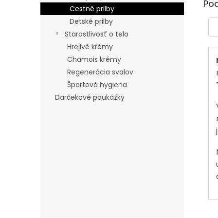
Po
Cestné prilby
Detské prilby
Starostlivosť o telo
Hrejivé krémy
Chamois krémy
Regenerácia svalov
Športová hygiena
Darčekové poukážky