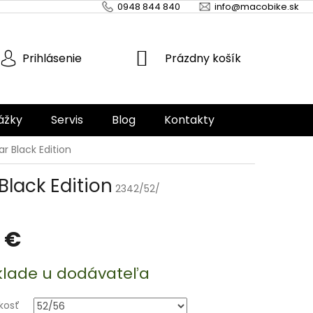
0948 844 840
info@macobike.sk
NÁKUPNÝ
Prázdny košík
Prihlásenie
KOŠÍK
ážky
Servis
Blog
Kontakty
r Black Edition
lack Edition
2342/52/
 €
ová
klade u dodávateľa
kosť