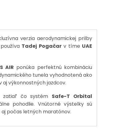
luzívna verzia aerodynamickej prilby
ý používa
Tadej Pogačar
v tíme
UAE
S AIR
ponúka perfektnú kombináciu
erodynamického tunela vyhodnotená ako
ov aj výkonnostných jazdcov.
, zatiaľ čo systém
Safe-T Orbital
lne pohodlie. Vnútorné výstelky sú
a aj počas letných maratónov.