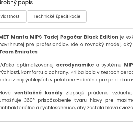
drobný popis
Vlastnosti
Technické špecifikácie
MET Manta MIPS Tadej Pogačar Black Edition
je exk
navrhnutej pre profesionálov. Ide o rovnaký model, ak
Team Emirates
.
Vďaka optimalizovanej
aerodynamike
a systému
MIP
rýchlosti, komfortu a ochrany. Prilba bola v testoch a
jedna z najrýchlejších v pelotóne – ideálna pre pretekár
Nové
ventilačné kanály
zlepšujú prúdenie vzduchu
umožňuje 360° prispôsobenie tvaru hlavy pre maximá
antibakteriálne a rýchloschnúce, aby zostala hlava sviež