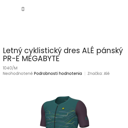
Prejsť
NÁKU
na
obsah
KOŠÍK
Letný cyklistický dres ALÉ pánský
PR-E MEGABYTE
1040/M
Priemerné
Neohodnotené
Podrobnosti hodnotenia
Značka:
Alé
hodnotenie
produktu
je
0,0
z
5
hviezdičiek.