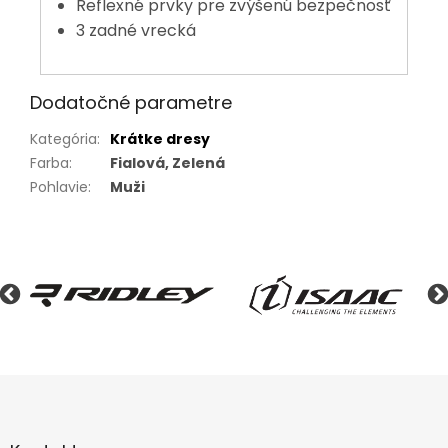
Reflexné prvky pre zvýšenú bezpečnosť
3 zadné vrecká
Dodatočné parametre
Kategória
:
Krátke dresy
Farba
:
Fialová, Zelená
Pohlavie
:
Muži
Z
á
p