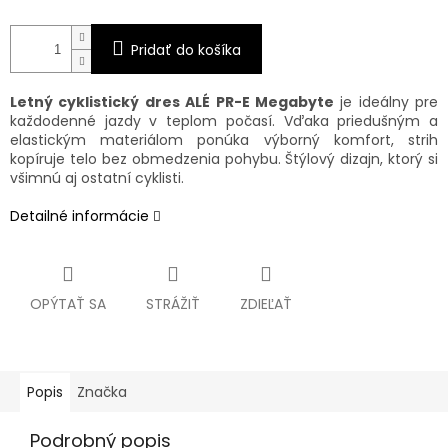
Pridať do košíka
Letný cyklistický dres ALÉ PR-E Megabyte
je ideálny pre
každodenné jazdy v teplom počasí. Vďaka priedušným a
elastickým materiálom ponúka výborný komfort, strih
kopíruje telo bez obmedzenia pohybu. Štýlový dizajn, ktorý si
všimnú aj ostatní cyklisti.
Detailné informácie
OPÝTAŤ SA
STRÁŽIŤ
ZDIEĽAŤ
Popis
Značka
Podrobný popis