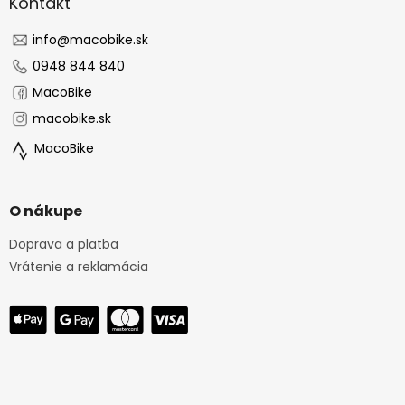
ä
Kontakt
t
i
info
@
macobike.sk
e
0948 844 840
MacoBike
macobike.sk
MacoBike
O nákupe
Doprava a platba
Vrátenie a reklamácia