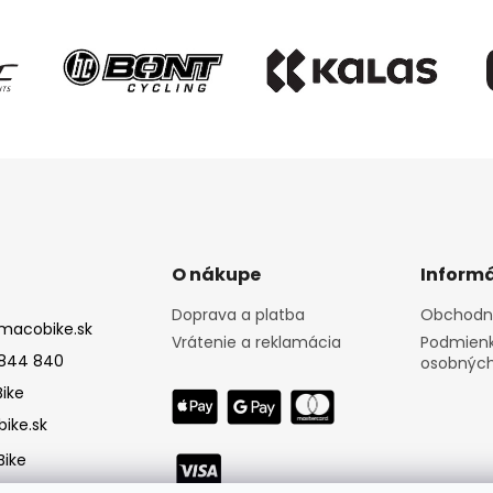
O nákupe
Informá
Doprava a platba
Obchodn
macobike.sk
Vrátenie a reklamácia
Podmienk
844 840
osobných
ike
ike.sk
ike