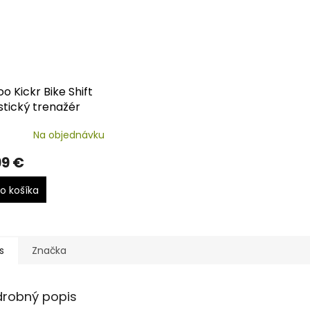
 Kickr Bike Shift
stický trenažér
Na objednávku
99 €
o košíka
s
Značka
drobný popis