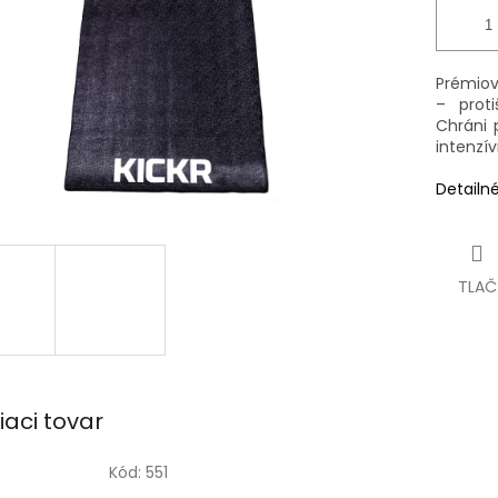
Prémiov
– prot
Chráni p
intenzí
Detailn
TLAČ
iaci tovar
Kód:
551