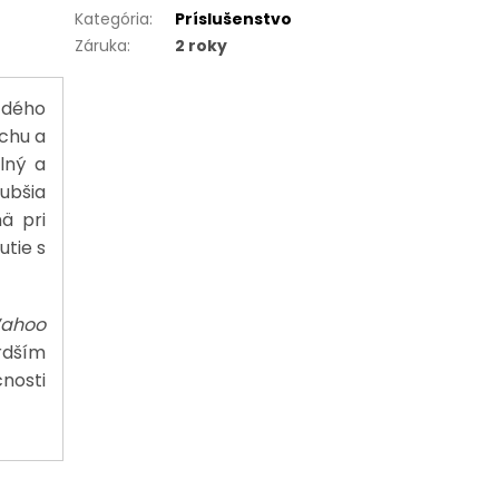
Kategória
:
Príslušenstvo
Záruka
:
2 roky
ždého
chu a
lný a
ubšia
ä pri
utie s
ahoo
rdším
nosti