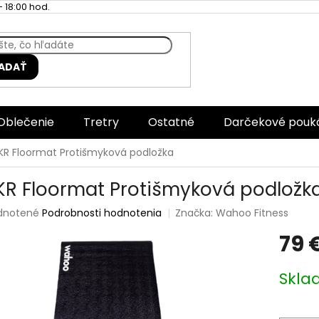
 18:00 hod.
ADAŤ
Oblečenie
Tretry
Ostatné
Darčekové pouk
KR Floormat Protišmyková podložka
KR Floormat Protišmyková podložk
rné
dnotené
Podrobnosti hodnotenia
Značka:
Wahoo Fitness
enie
79 
tu
Jednotk
Skla
cena:
čiek.