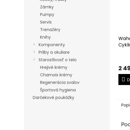
Zámky
Pumpy
Servis
Trenažéry
Knihy
Wahoo
Cykli
Komponenty
Prilby a okuliare
Starostlivosť o telo
2 4
Hrejivé krémy
Chamois krémy
D
Regenerácia svalov
Športová hygiena
Darčekové poukážky
Popi
Po