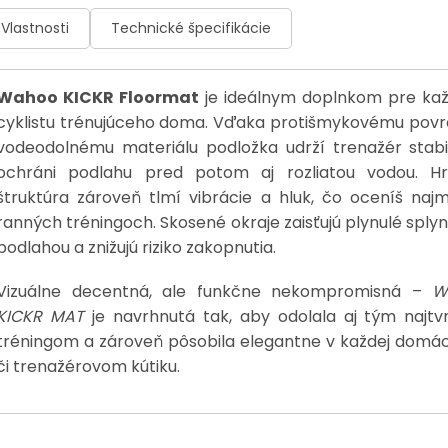
Vlastnosti
Technické špecifikácie
Wahoo KICKR Floormat
je ideálnym doplnkom pre ka
cyklistu trénujúceho doma. Vďaka protišmykovému povr
vodeodolnému materiálu podložka udrží trenažér stabi
ochráni podlahu pred potom aj rozliatou vodou. Hr
štruktúra zároveň tlmí vibrácie a hluk, čo oceníš najm
ranných tréningoch. Skosené okraje zaisťujú plynulé splyn
podlahou a znižujú riziko zakopnutia.
Vizuálne decentná, ale funkčne nekompromisná –
W
KICKR MAT
je navrhnutá tak, aby odolala aj tým najtv
tréningom a zároveň pôsobila elegantne v každej domác
či trenažérovom kútiku.