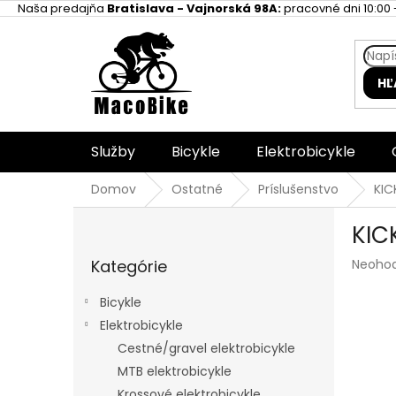
Prejsť
Naša predajňa
Bratislava - Vajnorská 98A:
pracovné dni 10:00 -
na
obsah
HĽ
Služby
Bicykle
Elektrobicykle
Domov
Ostatné
Príslušenstvo
KIC
B
KIC
o
Preskočiť
č
Prieme
Kategórie
Neoho
kategórie
n
hodnot
ý
produk
Bicykle
p
je
Elektrobicykle
a
0,0
z
Cestné/gravel elektrobicykle
n
5
e
MTB elektrobicykle
hviezdi
l
Krossové elektrobicykle