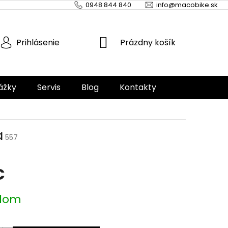
0948 844 840
info@macobike.sk
NÁKUPNÝ
Prázdny košík
Prihlásenie
KOŠÍK
ážky
Servis
Blog
Kontakty
a
557
€
ová
dom