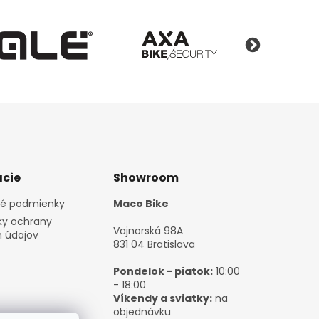
cie
Showroom
é podmienky
Maco Bike
y ochrany
Vajnorská 98A
 údajov
831 04 Bratislava
Pondelok - piatok:
10:00
- 18:00
Víkendy a sviatky:
na
objednávku