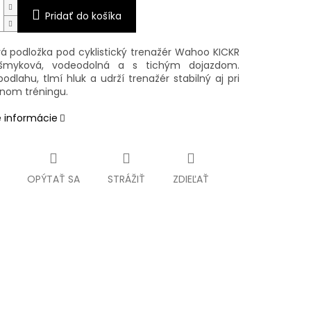
Pridať do košíka
á podložka pod cyklistický trenažér Wahoo KICKR
išmyková, vodeodolná a s tichým dojazdom.
odlahu, tlmí hluk a udrží trenažér stabilný aj pri
vnom tréningu.
é informácie
OPÝTAŤ SA
STRÁŽIŤ
ZDIEĽAŤ