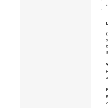
O
Ľ
o
I
j
V
P
e
P
S
v