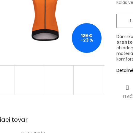
Kalas v
129 €
Dámska 
–23 %
oranžo
chladom
materiá
komfort
Detailn
TLAČ
iaci tovar