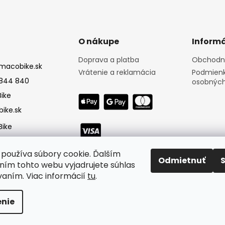
O nákupe
Informá
Doprava a platba
Obchodn
macobike.sk
Vrátenie a reklamácia
Podmienk
844 840
osobných
ike
ike.sk
ike
používa súbory cookie. Ďalším
Odmietnuť
ím tohto webu vyjadrujete súhlas
vaním. Viac informácií
tu
.
nie
né.