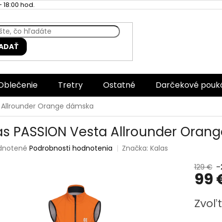
 18:00 hod.
ADAŤ
Oblečenie
Tretry
Ostatné
Darčekové pouk
a Allrounder Orange dámska
as PASSION Vesta Allrounder Oran
rné
dnotené
Podrobnosti hodnotenia
Značka:
Kalas
enie
tu
129 €
–
99 
Jednotk
Zvoľt
cena:
čiek.