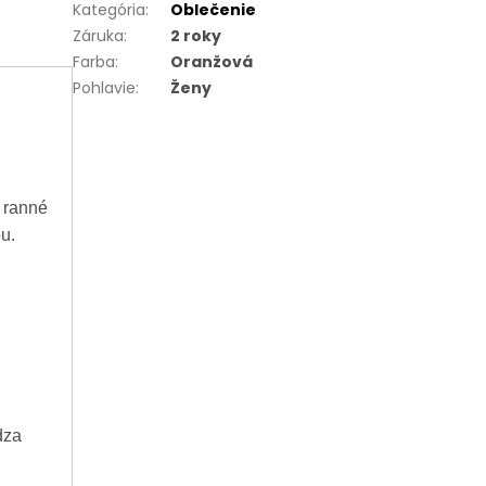
Kategória
:
Oblečenie
Záruka
:
2 roky
Farba
:
Oranžová
Pohlavie
:
Ženy
 ranné
u.
dza