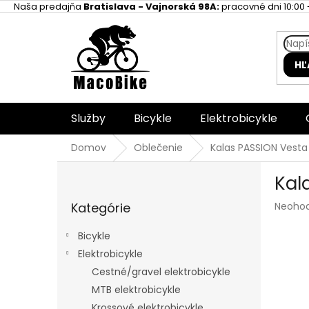
Prejsť
Naša predajňa
Bratislava - Vajnorská 98A:
pracovné dni 10:00 -
na
obsah
HĽ
Služby
Bicykle
Elektrobicykle
Domov
Oblečenie
Kalas PASSION Vest
B
Kal
o
Preskočiť
č
Prieme
Kategórie
Neoho
kategórie
n
hodnot
ý
produk
Bicykle
p
je
Elektrobicykle
a
0,0
z
Cestné/gravel elektrobicykle
n
5
e
MTB elektrobicykle
hviezdi
l
Krossové elektrobicykle