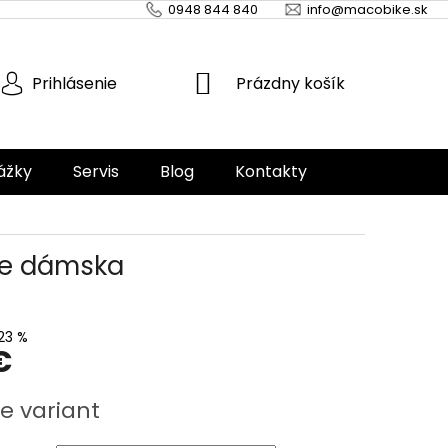
0948 844 840
info@macobike.sk
NÁKUPNÝ
Prázdny košík
Prihlásenie
KOŠÍK
ážky
Servis
Blog
Kontakty
ge dámska
23 %
€
ová
e variant