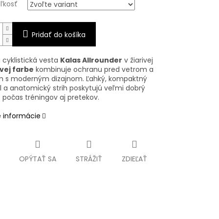
eľkosť
Pridať do košíka
cyklistická vesta
Kalas Allrounder
v žiarivej
vej farbe
kombinuje ochranu pred vetrom a
 s moderným dizajnom. Ľahký, kompaktný
l a anatomický strih poskytujú veľmi dobrý
 počas tréningov aj pretekov.
é informácie
OPÝTAŤ SA
STRÁŽIŤ
ZDIEĽAŤ