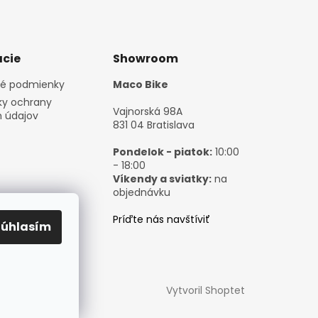
cie
Showroom
é podmienky
Maco Bike
y ochrany
Vajnorská 98A
 údajov
831 04 Bratislava
Pondelok - piatok:
10:00
- 18:00
Víkendy a sviatky:
na
objednávku
Príďte nás navštíviť
Súhlasím
Vytvoril Shoptet