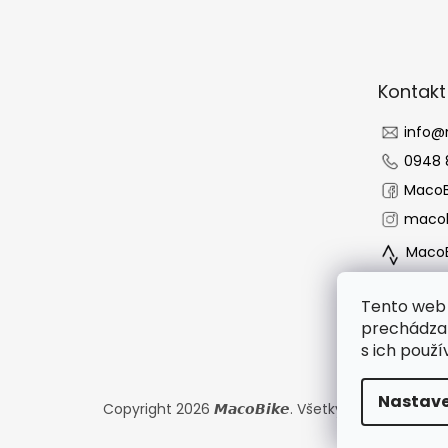
á
p
ä
t
Kontakt
i
e
info
@
0948 
MacoB
macob
MacoB
Tento web 
prechádzan
s ich použí
Nastave
Copyright 2026
𝙈𝙖𝙘𝙤𝘽𝙞𝙠𝙚
. Všetky práva vyhrade