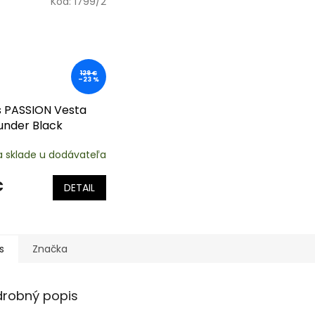
Kód:
1799/2
129 €
–23 %
s PASSION Vesta
ounder Black
ska
a sklade u dodávateľa
€
DETAIL
s
Značka
drobný popis