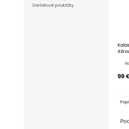
Darčekové poukážky
Kala
Allr
dám
N
99 
Popi
Po