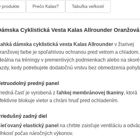
 produkte
Prečo Kalas?
Tabuľka veľkostí
Dámska Cyklistická Vesta Kalas Allrounder Oranžová
ahká dámska cyklistická vesta Kalas Allrounder
v žiarivej
ranžovej farbe je spoľahlivou ochranou pred vetrom a chladom.
deálna na tréningy v premenlivých podmienkach alebo na skoré
azdy, kedy potrebujete dodatočnú vrstvu bez obmedzenia pohyb
etruodolný predný panel
redná časť je vyrobená z
ľahkej membránovej tkaniny
, ktorá
fektívne blokuje vietor a chráni hruď pred ochladením.
riedušný zadný diel
ieťovaný elastický panel
na chrbte zaisťuje ventiláciu a odvá
lhkosť počas náročných výkonov.