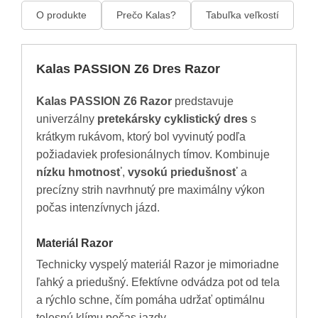
O produkte
Prečo Kalas?
Tabuľka veľkostí
Kalas PASSION Z6 Dres Razor
Kalas PASSION Z6 Razor
predstavuje
univerzálny
pretekársky cyklistický dres
s
krátkym rukávom, ktorý bol vyvinutý podľa
požiadaviek profesionálnych tímov. Kombinuje
nízku hmotnosť
,
vysokú priedušnosť
a
precízny strih navrhnutý pre maximálny výkon
počas intenzívnych jázd.
Materiál Razor
Technicky vyspelý materiál Razor je mimoriadne
ľahký a priedušný. Efektívne odvádza pot od tela
a rýchlo schne, čím pomáha udržať optimálnu
telesnú klímu počas jazdy.