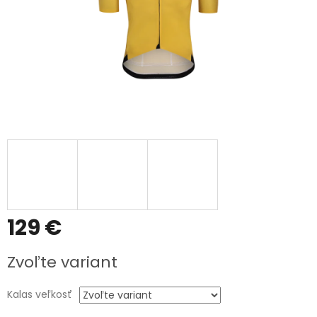
129 €
Jednotková
Zvoľte variant
cena:
Kalas veľkosť