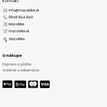
ä
Kontakt
t
i
info
@
macobike.sk
e
0948 844 840
MacoBike
macobike.sk
MacoBike
O nákupe
Doprava a platba
Vrátenie a reklamácia