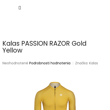
Prejsť
NÁKU
na
obsah
KOŠÍK
Kalas PASSION RAZOR Gold
Yellow
Priemerné
Neohodnotené
Podrobnosti hodnotenia
Značka:
Kalas
hodnotenie
produktu
je
0,0
z
5
hviezdičiek.