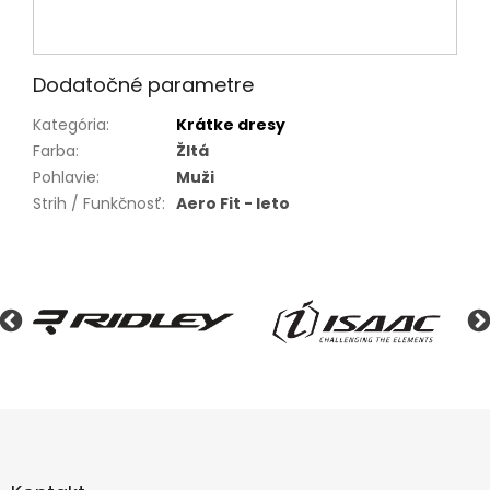
Dodatočné parametre
Kategória
:
Krátke dresy
Farba
:
Žltá
Pohlavie
:
Muži
Strih / Funkčnosť
:
Aero Fit - leto
Z
á
p