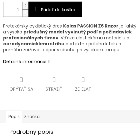
Pridať do košíka
Pretekársky cyklistický dres
Kalas PASSION Z6 Razor
je ľahký
a vysoko
priedušný model vyvinutý podľa požiadaviek
profesionálnych tímov
. Vďaka elastickému materiálu a
aerodynamickému strihu
perfektne prilieha k telu a
pomáha znižovať odpor vzduchu pri vysokom tempe.
Detailné informácie
OPÝTAŤ SA
STRÁŽIŤ
ZDIEĽAŤ
Popis
Značka
Podrobný popis