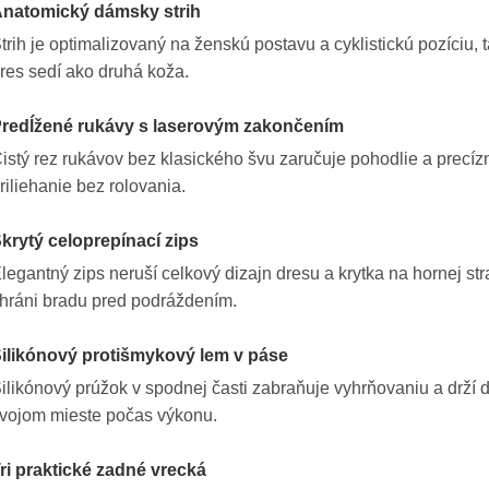
natomický dámsky strih
trih je optimalizovaný na ženskú postavu a cyklistickú pozíciu, 
res sedí ako druhá koža.
redĺžené rukávy s laserovým zakončením
istý rez rukávov bez klasického švu zaručuje pohodlie a precíz
riliehanie bez rolovania.
krytý celoprepínací zips
legantný zips neruší celkový dizajn dresu a krytka na hornej st
hráni bradu pred podráždením.
ilikónový protišmykový lem v páse
ilikónový prúžok v spodnej časti zabraňuje vyhrňovaniu a drží 
vojom mieste počas výkonu.
ri praktické zadné vrecká