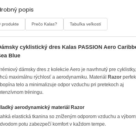
drobný popis
 produkte
Prečo Kalas?
Tabuľka veľkostí
Dámsky cyklistický dres Kalas PASSION Aero Caribb
Sea Blue
rémiový dámsky dres z kolekcie Aero je navrhnutý pre cyklistky,
hcú maximálnu rýchlosť a aerodynamiku. Materiál
Razor
perfek
bopína telo a minimalizuje odpor vzduchu pri pretekoch aj
ntenzívnom tréningu.
ladký aerodynamický materiál Razor
ahká elastická tkanina so zníženým odporom vzduchu a výbor
dvodom potu zabezpečí komfort v každom tempe.