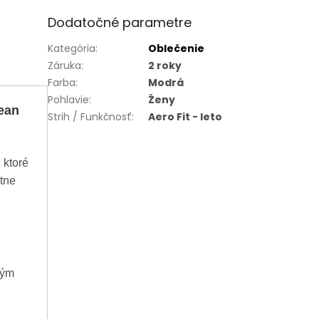
Dodatočné parametre
Kategória
:
Oblečenie
Záruka
:
2 roky
Farba
:
Modrá
Pohlavie
:
Ženy
ean
Strih / Funkčnosť
:
Aero Fit - leto
 ktoré
tne
ným