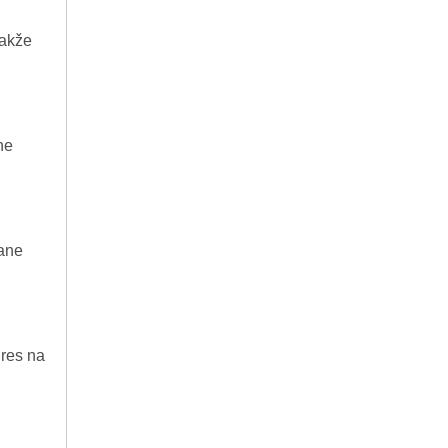
takže
ne
rane
dres na