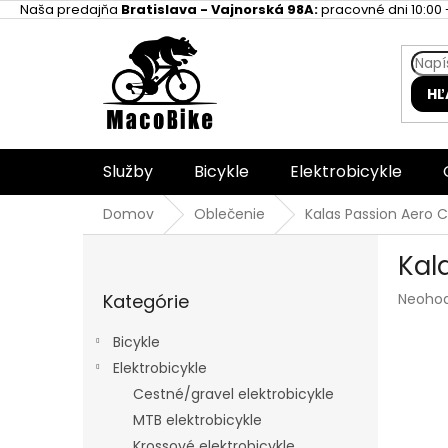
Prejsť
Naša predajňa
Bratislava - Vajnorská 98A:
pracovné dni 10:00 -
na
obsah
HĽ
Služby
Bicykle
Elektrobicykle
Domov
Oblečenie
Kalas Passion Aero 
B
Kal
o
Preskočiť
č
Prieme
Kategórie
Neoho
kategórie
n
hodnot
ý
produk
Bicykle
p
je
Elektrobicykle
a
0,0
z
Cestné/gravel elektrobicykle
n
5
e
MTB elektrobicykle
hviezdi
l
Krossové elektrobicykle