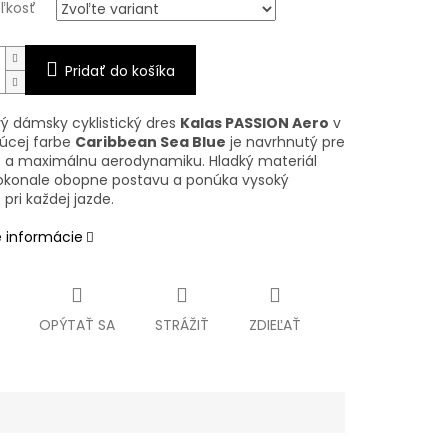
eľkosť
Pridať do košíka
ý dámsky cyklistický dres
Kalas PASSION Aero
v
júcej farbe
Caribbean Sea Blue
je navrhnutý pre
ť a maximálnu aerodynamiku. Hladký materiál
okonale obopne postavu a ponúka vysoký
pri každej jazde.
é informácie
OPÝTAŤ SA
STRÁŽIŤ
ZDIEĽAŤ