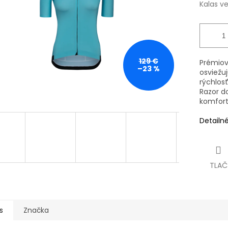
Kalas v
129 €
Prémiov
–23 %
osviežu
rýchlos
Razor d
komfort 
Detailn
TLAČ
s
Značka