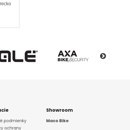
vrecko
cie
Showroom
é podmienky
Maco Bike
y ochrany