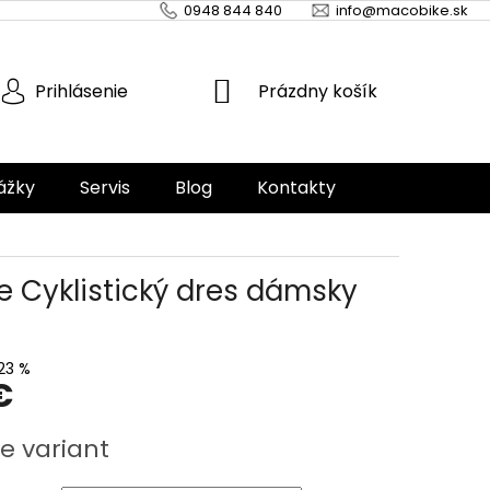
0948 844 840
info@macobike.sk
NÁKUPNÝ
Prázdny košík
Prihlásenie
KOŠÍK
ážky
Servis
Blog
Kontakty
e Cyklistický dres dámsky
23 %
€
ová
e variant