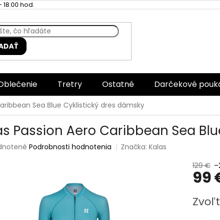
 18:00 hod.
ADAŤ
Oblečenie
Tretry
Ostatné
Darčekové pouk
Caribbean Sea Blue Cyklistický dres dámsky
as Passion Aero Caribbean Sea Blu
rné
dnotené
Podrobnosti hodnotenia
Značka:
Kalas
enie
tu
129 €
–
99 
Jednotk
Zvoľt
cena:
čiek.