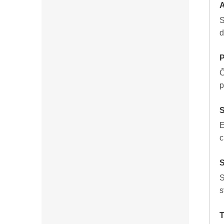
A
S
d
P
Č
p
S
E
c
S
S
s
T