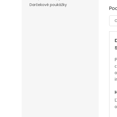
Darčekové poukážky
Po
O
P
c
o
i
H
Ľ
o