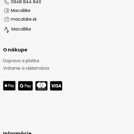
e
0948 844 840
MacoBike
macobike.sk
MacoBike
O nákupe
Doprava a platba
Vrátenie a reklamácia
Informácie