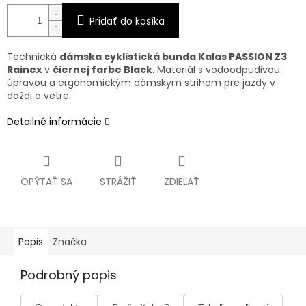
Pridať do košíka
Technická
dámska cyklistická bunda Kalas PASSION Z3
Rainex
v
čiernej farbe Black
. Materiál s vodoodpudivou
úpravou a ergonomickým dámskym strihom pre jazdy v
daždi a vetre.
Detailné informácie
OPÝTAŤ SA
STRÁŽIŤ
ZDIEĽAŤ
Popis
Značka
Podrobný popis