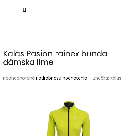
Prejsť
NÁKU
na
obsah
KOŠÍK
Kalas Pasion rainex bunda
dámska lime
Priemerné
Neohodnotené
Podrobnosti hodnotenia
Značka:
Kalas
hodnotenie
produktu
je
0,0
z
5
hviezdičiek.