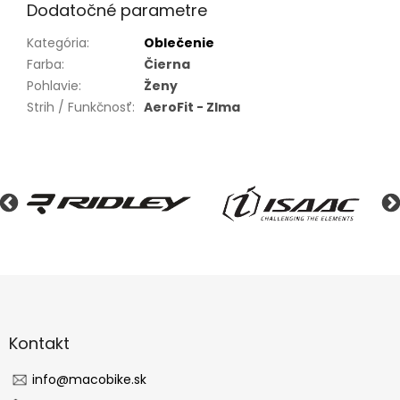
Dodatočné parametre
Kategória
:
Oblečenie
Farba
:
Čierna
Pohlavie
:
Ženy
Strih / Funkčnosť
:
AeroFit - ZIma
Z
á
p
ä
Kontakt
t
i
info
@
macobike.sk