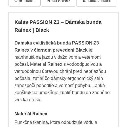
O produkte
Prečo Kalas?
Tabuľka veľkostí
Kalas PASSION Z3 – Dámska bunda
Rainex | Black
Dámska cyklistická bunda PASSION Z3
Rainex
v
čiernom prevedení Black
je
navrhnutá na jazdu v daždivom a veternom
počasí. Materiál
Rainex
s vodoodpudivou a
vetruodolnou úpravou chráni pred nepriazňou
počasia, zatiaľ čo dámsky ergonomický strih
zabezpečí pohodlie a voľnosť pohybu. Ľahká
konštrukcia umožňuje zbaliť bundu do zadného
vrecka dresu.
Materiál Rainex
Funkčná tkanina, ktorá odpudzuje vodu a