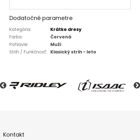
Dodatočné parametre
Kategória
:
Krátke dresy
Farba
:
Červená
Pohlavie
:
Muži
Strih / Funkčnosť
:
Klasický strih - leto
Z
á
p
ä
Kontakt