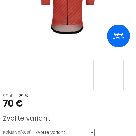
99 €
–29 %
99 €
–29 %
70 €
Jednotková
Zvoľte variant
cena:
Kalas veľkosť