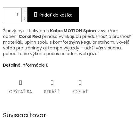
Pridať do košíka
Žiarivý cyklistický dres
Kalas MOTION Spinn
v sviežom
odtieni
Coral Red
prináša vynikajúcu priedušnosť a pružnosť
materiálu Spinn spolu s komfortným Regular strihom. Skvelá
voľba pre tréningy aj tempo výjazdy – udrží vás v suchu,
pohodlí a vo výkone počas celodenných jázd.
Detailné informácie
OPÝTAŤ SA
STRÁŽIŤ
ZDIEĽAŤ
Súvisiaci tovar