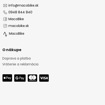
t
i
info
@
macobike.sk
e
0948 844 840
MacoBike
macobike.sk
MacoBike
O nákupe
Doprava a platba
Vrátenie a reklamácia