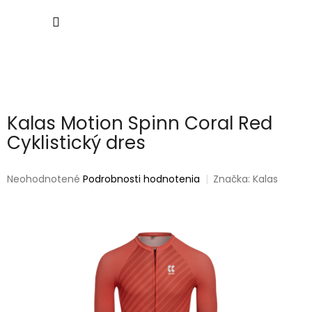
Prejsť
NÁKU
na
obsah
KOŠÍK
Kalas Motion Spinn Coral Red
Cyklistický dres
Priemerné
Neohodnotené
Podrobnosti hodnotenia
Značka:
Kalas
hodnotenie
produktu
je
0,0
z
5
hviezdičiek.