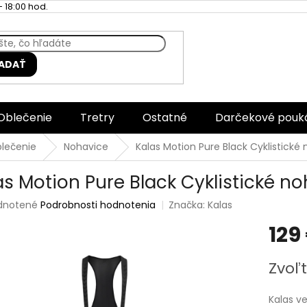
 18:00 hod.
ADAŤ
Oblečenie
Tretry
Ostatné
Darčekové pouk
blečenie
Nohavice
Kalas Motion Pure Black Cyklistické
as Motion Pure Black Cyklistické n
rné
dnotené
Podrobnosti hodnotenia
Značka:
Kalas
enie
129
tu
Jednotk
Zvoľt
cena:
čiek.
Kalas v