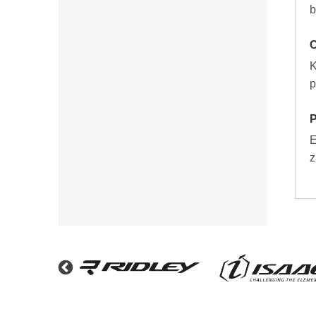
b
C
K
p
P
E
z