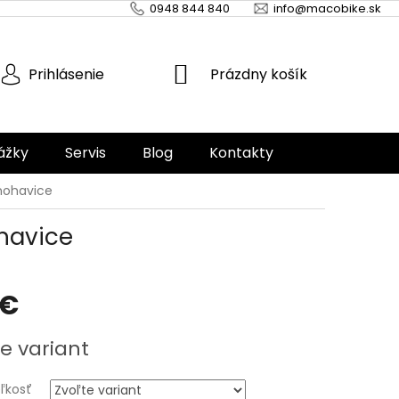
0948 844 840
info@macobike.sk
NÁKUPNÝ
Prázdny košík
Prihlásenie
KOŠÍK
ážky
Servis
Blog
Kontakty
 nohavice
ohavice
 €
ová
e variant
eľkosť