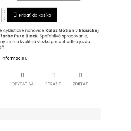
Pridať do košíka
é cyklistické nohavice
Kalas Motion
v
klasickej
 farbe Pure Black
. Spoľahlivé spracovanie,
ý strih a kvalitná vložka pre pohodlnú jazdu
eň.
é informácie
OPÝTAŤ SA
STRÁŽIŤ
ZDIEĽAŤ