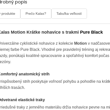
drobný popis
 produkte
Prečo Kalas?
Tabuľka veľkostí
Kalas Motion Krátke nohavice s trakmi
Pure Black
niverzálne cyklistické nohavice z kolekcie
Motion
v nadčasove
iernej farbe Pure Black. Vhodné pre pravidelný tréning aj rekre
azdy, ponúkajú kvalitné spracovanie a spoľahlivý komfort počas 
ezóny.
omfortný anatomický strih
rispôsobený strih poskytuje voľnosť pohybu a pohodlie na krátk
lhších trasách.
dvetrané elastické traky
riedušné traky z jemného materiálu držia nohavice pevne na m