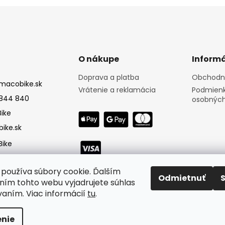
O nákupe
Informá
Doprava a platba
Obchodn
macobike.sk
Vrátenie a reklamácia
Podmienk
844 840
osobných
ike
ike.sk
ike
používa súbory cookie. Ďalším
Odmietnuť
ím tohto webu vyjadrujete súhlas
vaním. Viac informácií
tu
.
nie
né.