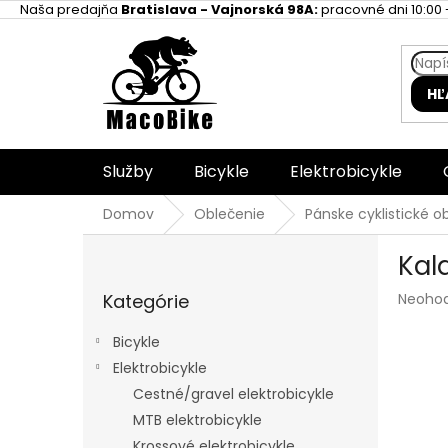
Prejsť
Naša predajňa
Bratislava - Vajnorská 98A:
pracovné dni 10:00 -
na
obsah
HĽ
Služby
Bicykle
Elektrobicykle
Domov
Oblečenie
Pánske cyklistické o
B
Kal
o
Preskočiť
č
Prieme
Kategórie
Neoho
kategórie
n
hodnot
ý
produk
Bicykle
p
je
Elektrobicykle
a
0,0
z
Cestné/gravel elektrobicykle
n
5
e
MTB elektrobicykle
hviezdi
l
Krossové elektrobicykle