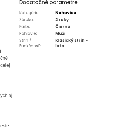
Dodatočné parametre
Kategória
:
Nohavice
Záruka
:
2 roky
Farba
:
Čierna
Pohlavie
:
Muži
Strih /
Klasický strih -
Funkčnosť
:
leto
j
ačné
celej
ych aj
ieste