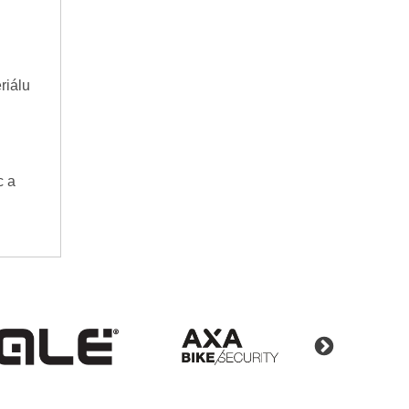
riálu
c a