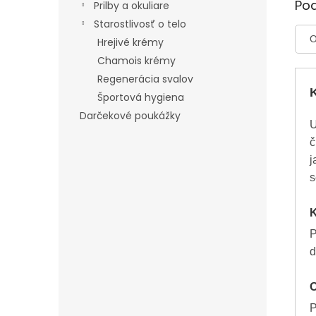
Po
Prilby a okuliare
Starostlivosť o telo
O
Hrejivé krémy
Chamois krémy
Regenerácia svalov
Športová hygiena
Darčekové poukážky
U
č
j
s
K
P
d
O
P