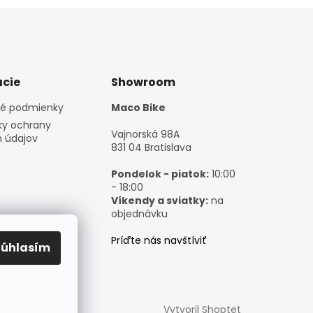
cie
Showroom
é podmienky
Maco Bike
y ochrany
Vajnorská 98A
 údajov
831 04 Bratislava
Pondelok - piatok:
10:00
- 18:00
Víkendy a sviatky:
na
objednávku
Príďte nás navštíviť
Súhlasím
Vytvoril Shoptet