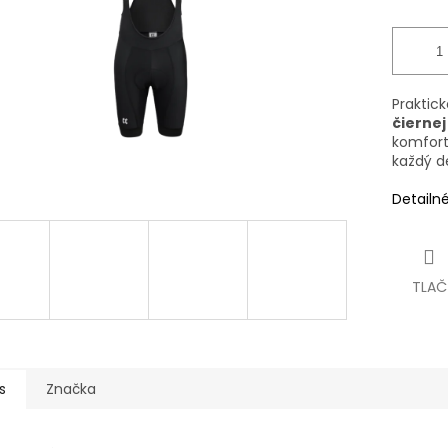
Praktick
čiernej
komfortn
každý d
Detailn
TLAČ
s
Značka