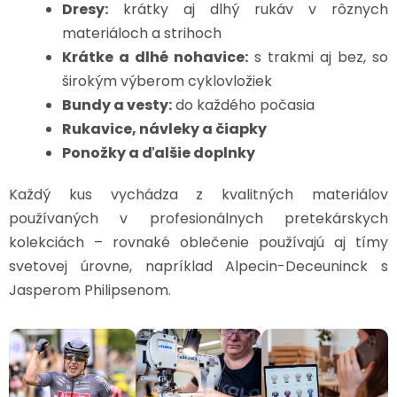
Dresy:
krátky aj dlhý rukáv v rôznych
materiáloch a strihoch
Krátke a dlhé nohavice:
s trakmi aj bez, so
širokým výberom cyklovložiek
Bundy a vesty:
do každého počasia
Rukavice, návleky a čiapky
Ponožky a ďalšie doplnky
Každý kus vychádza z kvalitných materiálov
používaných v profesionálnych pretekárskych
kolekciách – rovnaké oblečenie používajú aj tímy
svetovej úrovne, napríklad Alpecin-Deceuninck s
Jasperom Philipsenom.