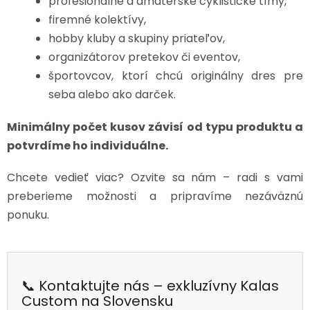
profesionálne a amatérske cyklistické tímy,
firemné kolektívy,
hobby kluby a skupiny priateľov,
organizátorov pretekov či eventov,
športovcov, ktorí chcú originálny dres pre
seba alebo ako darček.
Minimálny počet kusov závisí od typu produktu a
potvrdíme ho individuálne.
Chcete vedieť viac? Ozvite sa nám – radi s vami
preberieme možnosti a pripravíme nezáväznú
ponuku.
📞 Kontaktujte nás – exkluzívny Kalas
Custom na Slovensku