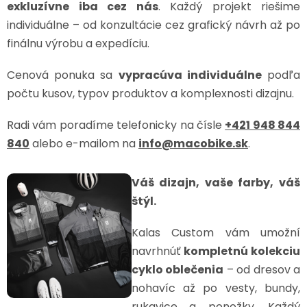
exkluzívne iba cez nás
. Každý projekt riešime
individuálne – od konzultácie cez grafický návrh až po
finálnu výrobu a expedíciu.
Cenová ponuka sa
vypracúva individuálne
podľa
počtu kusov, typov produktov a komplexnosti dizajnu.
Radi vám poradíme telefonicky na čísle
+421 948 844
840
alebo e-mailom na
info@macobike.sk
.
Váš dizajn, vaše farby, váš
štýl.
Kalas Custom vám umožní
navrhnúť
kompletnú kolekciu
cyklo oblečenia
– od dresov a
nohavíc až po vesty, bundy,
rukavice a ponožky. Každý