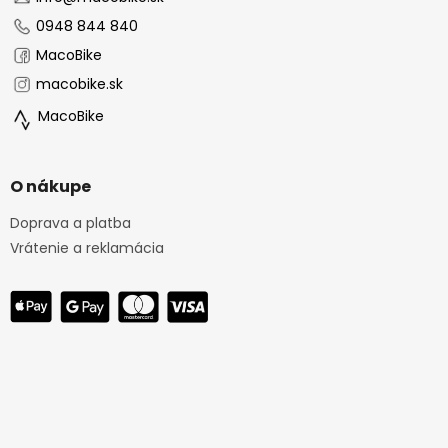
e
0948 844 840
MacoBike
macobike.sk
MacoBike
O nákupe
Doprava a platba
Vrátenie a reklamácia