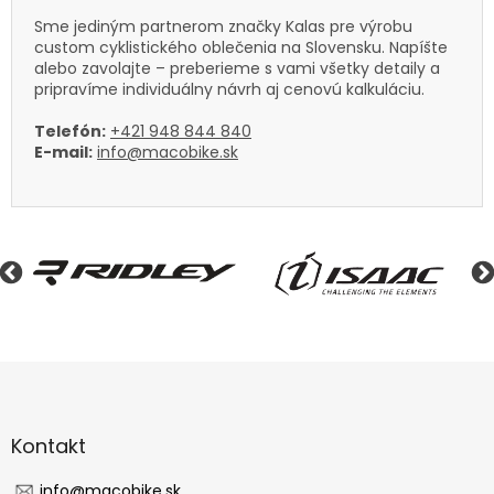
Sme jediným partnerom značky Kalas pre výrobu
custom cyklistického oblečenia na Slovensku. Napíšte
alebo zavolajte – preberieme s vami všetky detaily a
pripravíme individuálny návrh aj cenovú kalkuláciu.
Telefón:
+421 948 844 840
E-mail:
info@macobike.sk
Z
á
p
ä
Kontakt
t
i
info
@
macobike.sk