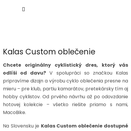
Prejsť
NÁKU
na
obsah
KOŠÍK
Kalas Custom oblečenie
Chcete originálny cyklistický dres, ktorý vás
odlíši od davu?
V spolupráci so značkou Kalas
pripravíme dizajn a výrobu cyklo oblečenia presne na
mieru – pre klub, partiu kamarátov, pretekársky tím aj
hobby cyklistov. Od prvého návrhu až po odovzdanie
hotovej kolekcie – všetko riešite priamo s nami,
MacoBike.
Na Slovensku je
Kalas Custom oblečenie dostupné