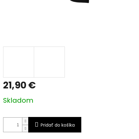
21,90 €
Jednotková
Skladom
cena:
Pridať do košíka