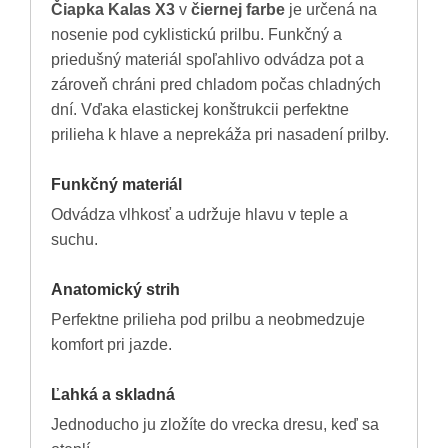
Čiapka Kalas X3
v
čiernej farbe
je určená na
nosenie pod cyklistickú prilbu. Funkčný a
priedušný materiál spoľahlivo odvádza pot a
zároveň chráni pred chladom počas chladných
dní. Vďaka elastickej konštrukcii perfektne
prilieha k hlave a neprekáža pri nasadení prilby.
Funkčný materiál
Odvádza vlhkosť a udržuje hlavu v teple a
suchu.
Anatomický strih
Perfektne prilieha pod prilbu a neobmedzuje
komfort pri jazde.
Ľahká a skladná
Jednoducho ju zložíte do vrecka dresu, keď sa