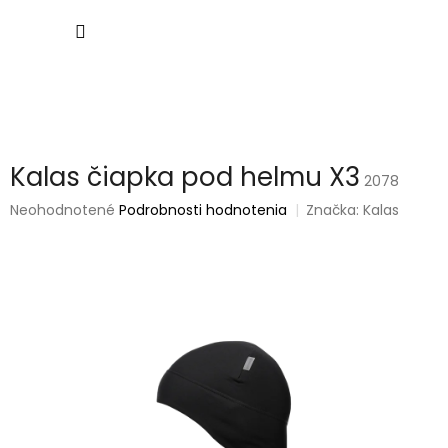
Prejsť
NÁKU
na
obsah
KOŠÍK
Kalas čiapka pod helmu X3
2078
Priemerné
Neohodnotené
Podrobnosti hodnotenia
Značka:
Kalas
hodnotenie
produktu
je
0,0
z
5
hviezdičiek.