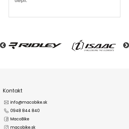
oteplí.
Z
á
p
ä
Kontakt
t
i
info
@
macobike.sk
e
0948 844 840
MacoBike
macobike.sk