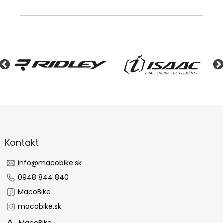
Z
á
p
ä
Kontakt
t
i
info
@
macobike.sk
e
0948 844 840
MacoBike
macobike.sk
MacoBike