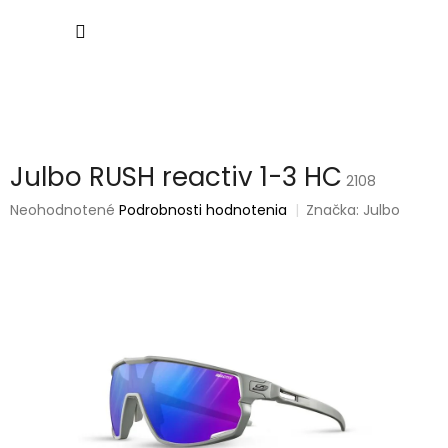
Prejsť
NÁKU
na
obsah
KOŠÍK
Julbo RUSH reactiv 1-3 HC
2108
Priemerné
Neohodnotené
Podrobnosti hodnotenia
Značka:
Julbo
hodnotenie
produktu
je
0,0
z
5
hviezdičiek.