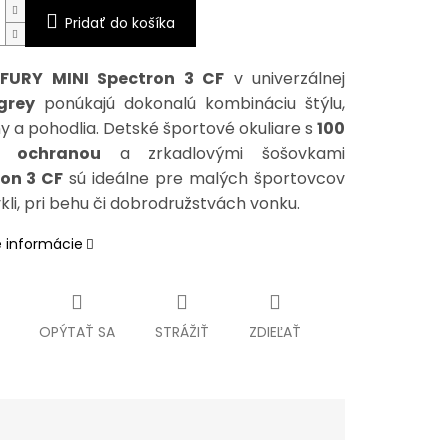
Pridať do košíka
 FURY MINI Spectron 3 CF
v univerzálnej
grey
ponúkajú dokonalú kombináciu štýlu,
y a pohodlia. Detské športové okuliare s
100
 ochranou
a zrkadlovými šošovkami
on 3 CF
sú ideálne pre malých športovcov
kli, pri behu či dobrodružstvách vonku.
é informácie
OPÝTAŤ SA
STRÁŽIŤ
ZDIEĽAŤ