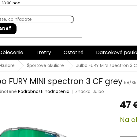
 18:00 hod.
ADAŤ
Oblečenie
Tretry
Ostatné
Darčekové pouk
kuliare
Športové okuliare
Julbo FURY MINI spectron 3 C
bo FURY MINI spectron 3 CF grey
98/S5
rné
dnotené
Podrobnosti hodnotenia
Značka:
Julbo
enie
47 
tu
Jednotk
Na o
cena:
čiek.