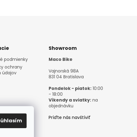
cie
Showroom
é podmienky
Maco Bike
y ochrany
Vajnorská 98A
 údajov
831 04 Bratislava
Pondelok - piatok:
10:00
- 18:00
Víkendy a sviatky:
na
objednávku
Príďte nás navštíviť
Súhlasím