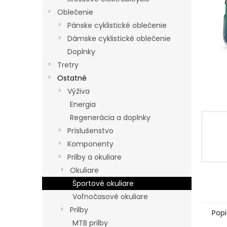
Oblečenie
Pánske cyklistické oblečenie
Dámske cyklistické oblečenie
Doplnky
Tretry
Ostatné
Výživa
Energia
Regenerácia a doplnky
Príslušenstvo
Komponenty
Prilby a okuliare
Okuliare
Športové okuliare
Voľnočasové okuliare
Prilby
Popi
MTB prilby