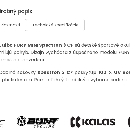
drobný popis
Vlastnosti
Technické špecifikácie
Julbo FURY MINI Spectron 3 CF
sú detské športové okuli
milujú pohyb. Dizajn vychádza z úspešného modelu FURY
menšom prevedení.
Odolné šošovky
Spectron 3 CF
poskytujú
100 % UV oc
optickú kvalitu. Rám je ľahký, flexibilný a výborne sedí na 