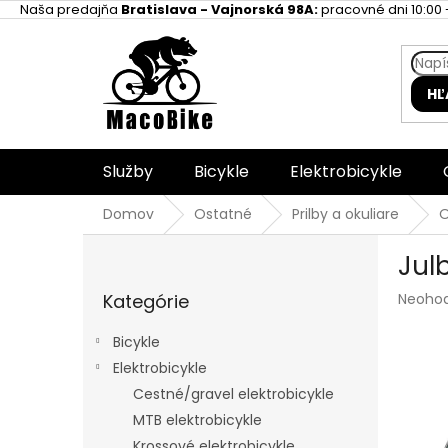
Prejsť
Naša predajňa
Bratislava - Vajnorská 98A:
pracovné dni 10:00 -
na
obsah
HĽ
Služby
Bicykle
Elektrobicykle
Domov
Ostatné
Prilby a okuliare
O
B
Jul
o
Preskočiť
č
Prieme
Kategórie
Neoho
kategórie
n
hodnot
ý
produk
Bicykle
p
je
Elektrobicykle
a
0,0
z
Cestné/gravel elektrobicykle
n
5
e
MTB elektrobicykle
hviezdi
l
Krossové elektrobicykle