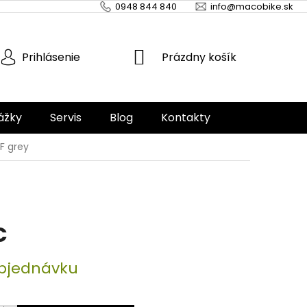
0948 844 840
info@macobike.sk
NÁKUPNÝ
Prázdny košík
Prihlásenie
KOŠÍK
ážky
Servis
Blog
Kontakty
F grey
€
ová
bjednávku