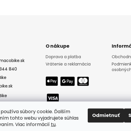
O nákupe
Informá
Doprava a platba
Obchodn
macobike.sk
Vrátenie a reklamácia
Podmienk
844 840
osobných
ike
ike.sk
ike
používa súbory cookie. Ďalším
Odmietnuť
ím tohto webu vyjadrujete súhlas
vaním. Viac informácií
tu
.