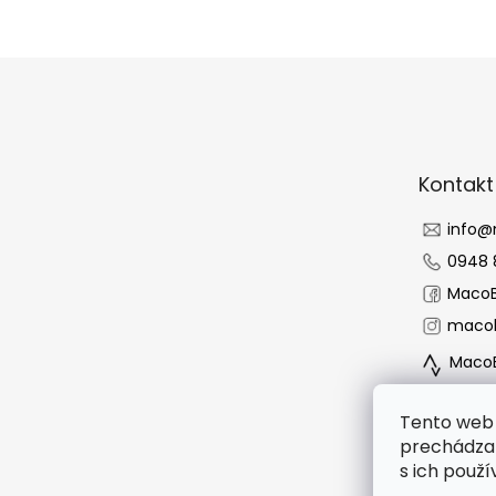
Z
á
p
ä
t
Kontakt
i
e
info
@
0948 
MacoB
macob
MacoB
Tento web 
prechádzan
s ich použí