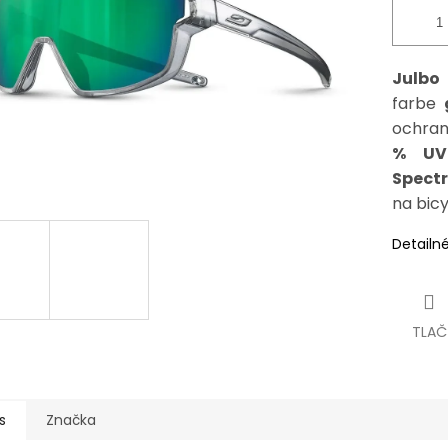
Julbo
farbe
ochran
% UV
Spectr
na bicy
Detailn
TLAČ
s
Značka