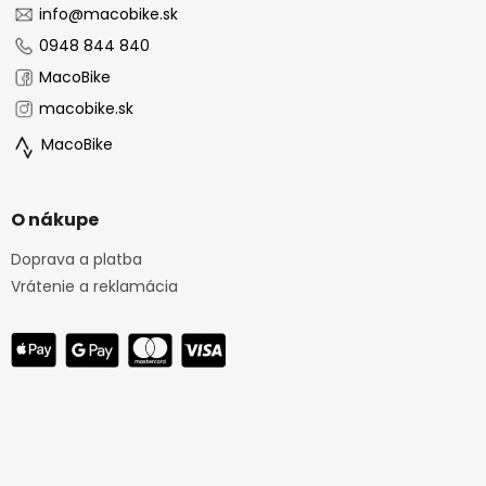
i
info
@
macobike.sk
e
0948 844 840
MacoBike
macobike.sk
MacoBike
O nákupe
Doprava a platba
Vrátenie a reklamácia