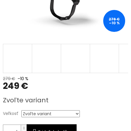
279 €
–10 %
279 €
–10 %
249 €
Jednotková
Zvoľte variant
cena:
Veľkosť