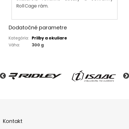
Roll Cage rám.
Dodatočné parametre
Kategória
:
Prilby a okuliare
Váha
:
300 g
Z
á
p
ä
Kontakt
t