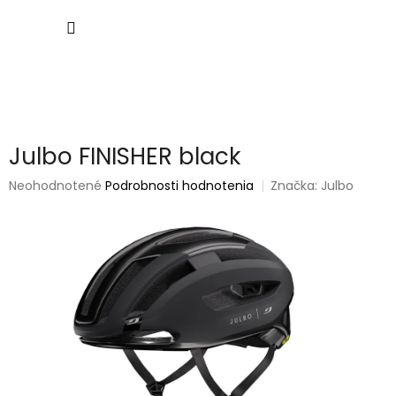
Prejsť
NÁKU
na
obsah
KOŠÍK
Julbo FINISHER black
Priemerné
Neohodnotené
Podrobnosti hodnotenia
Značka:
Julbo
hodnotenie
produktu
je
0,0
z
5
hviezdičiek.