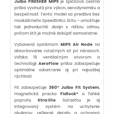
Julbo FINISHER MIPS
je špičková cestná
prilba vyvinutá pre výkon, aerodynamiku a
bezpečnosť. Tento model sa predáva bez
modulárneho SpeedSHELL štítu – umožňuje
tak jednoduchší dizajn s nižšou váhou,
pričom štít je možné dokúpiť samostatne.
Vybavená systémom
MIPS Air Node
na
absorbovanie rotačných síl pri nárazoch.
Vďaka 19 ventilačným otvorom a
technológii
AeroFlow
prilba zabezpečuje
optimálne odvetranie aj pri najvyššej
rýchlosti.
Fit zabezpečuje
360° Julbo Fit System
,
magnetická pracka
Fidlock®
a ľahké
popruhy
Xtra‑lite
. Súčasťou je aj
integrovaný systém na uchytenie
okuliarov, reflexné detaily a ochranný