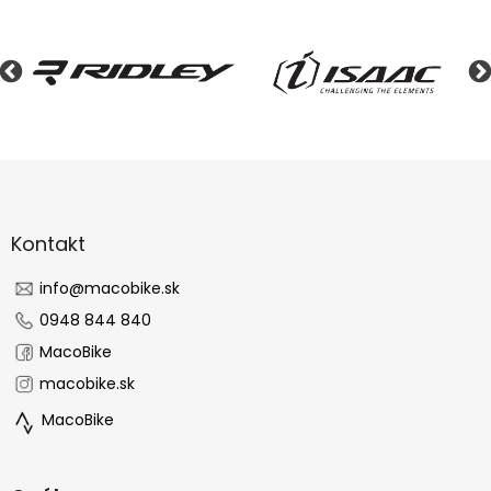
Z
á
p
ä
Kontakt
t
i
info
@
macobike.sk
e
0948 844 840
MacoBike
macobike.sk
MacoBike