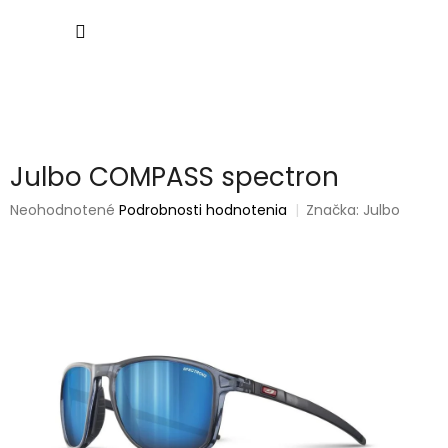
Prejsť
NÁKU
na
obsah
KOŠÍK
Julbo COMPASS spectron
Priemerné
Neohodnotené
Podrobnosti hodnotenia
Značka:
Julbo
hodnotenie
produktu
je
0,0
z
5
hviezdičiek.