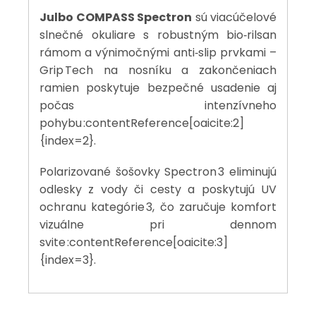
Julbo COMPASS Spectron
sú viacúčelové
slnečné okuliare s robustným bio‑rilsan
rámom a výnimočnými anti‑slip prvkami –
Grip Tech na nosníku a zakončeniach
ramien poskytuje bezpečné usadenie aj
počas intenzívneho
pohybu :contentReference[oaicite:2]
{index=2}.
Polarizované šošovky Spectron 3 eliminujú
odlesky z vody či cesty a poskytujú UV
ochranu kategórie 3, čo zaručuje komfort
vizuálne pri dennom
svite :contentReference[oaicite:3]
{index=3}.