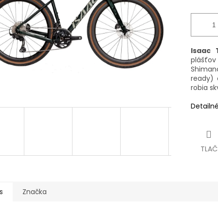
Isaac 
plášťov
Shiman
ready)
robia sk
Detailn
TLAČ
s
Značka