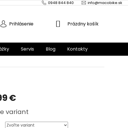
0948 844 840
info@macobike.sk
NÁKUPNÝ
Prázdny košík
Prihlásenie
KOŠÍK
ážky
Servis
Blog
Kontakty
99 €
ová
e variant