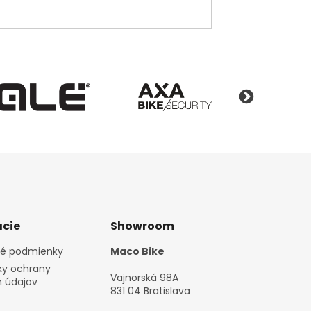
cie
Showroom
é podmienky
Maco Bike
y ochrany
Vajnorská 98A
 údajov
831 04 Bratislava