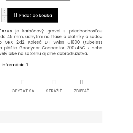
Pridať do košíka
Torus
je karbónový gravel s priechodnosťou
 do 45 mm, úchytmi na fľaše a blatníky a sadou
o GRX 2x12. Kolesá DT Swiss G1800 (tubeless
 a plášte Goodyear Connector 700x45C z neho
velý bike na šotolinu aj dlhé dobrodružstvá.
é informácie
OPÝTAŤ SA
STRÁŽIŤ
ZDIEĽAŤ