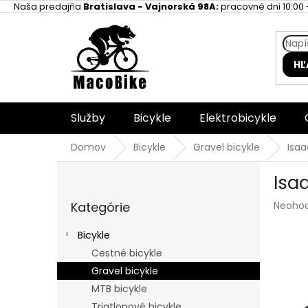
Prejsť
Naša predajňa
Bratislava - Vajnorská 98A:
pracovné dni 10:00 -
na
obsah
HĽ
Služby
Bicykle
Elektrobicykle
Domov
Bicykle
Gravel bicykle
Isaa
B
Isa
o
Preskočiť
č
Prieme
Kategórie
Neoho
kategórie
n
hodnot
ý
produk
Bicykle
p
je
Cestné bicykle
a
0,0
z
Gravel bicykle
n
5
e
MTB bicykle
hviezdi
l
Triatlonové bicykle