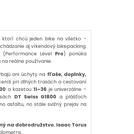
 ktorí chcú jeden bike na všetko –
ochádzanie aj víkendový bikepacking.
(Performance Level
Pro
) ponúka
 na reálne používanie.
bajú ani úchyty na
fľaše, doplnky,
ceníš pri dlhých trasách a cestovaní
30
a kazetou
11–36
je univerzálne –
lesách
DT Swiss G1800
a plášťoch
o asfaltu, no stále svižný prejav na
vený na dobrodružstvo
,
Isaac Torus
kilometra.