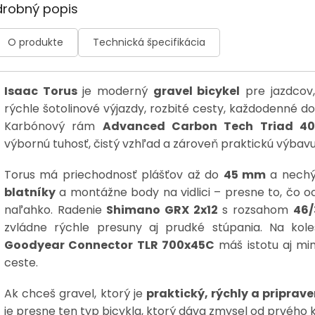
drobný popis
O produkte
Technická špecifikácia
Isaac Torus
je moderný
gravel bicykel
pre jazdcov,
rýchle šotolinové výjazdy, rozbité cesty, každodenné d
Karbónový rám
Advanced Carbon Tech Triad 40
výbornú tuhosť, čistý vzhľad a zároveň praktickú výbavu
Torus má priechodnosť plášťov až do
45 mm
a nechý
blatníky
a montážne body na vidlici – presne to, čo o
naľahko. Radenie
Shimano GRX 2x12
s rozsahom
46/
zvládne rýchle presuny aj prudké stúpania. Na ko
Goodyear Connector TLR 700x45C
máš istotu aj mim
ceste.
Ak chceš gravel, ktorý je
praktický, rýchly a pripra
je presne ten typ bicykla, ktorý dáva zmysel od prvého 