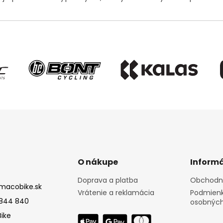
O nákupe
Informá
Doprava a platba
Obchodn
macobike.sk
Vrátenie a reklamácia
Podmienk
844 840
osobných
ike