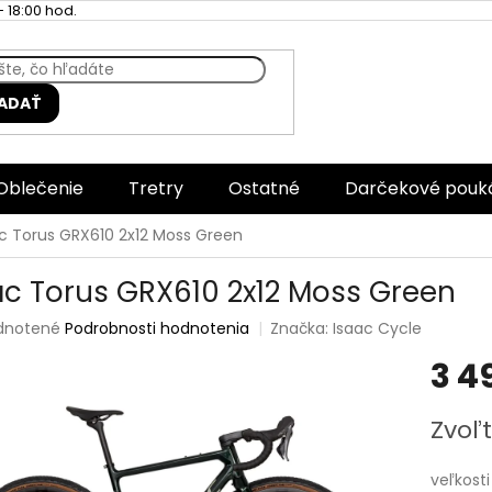
 18:00 hod.
ADAŤ
Oblečenie
Tretry
Ostatné
Darčekové pouk
c Torus GRX610 2x12 Moss Green
ac Torus GRX610 2x12 Moss Green
rné
dnotené
Podrobnosti hodnotenia
Značka:
Isaac Cycle
enie
3 4
tu
Jednotk
Zvoľt
cena:
čiek.
veľkosti