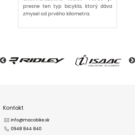
presne ten typ bicykla, ktorý dáva
zmysel od prvého kilometra.
Z
á
p
ä
Kontakt
t
i
info
@
macobike.sk
e
0948 844 840