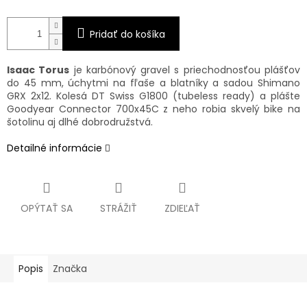
Pridať do košíka
Isaac Torus
je karbónový gravel s priechodnosťou plášťov
do 45 mm, úchytmi na fľaše a blatníky a sadou Shimano
GRX 2x12. Kolesá DT Swiss G1800 (tubeless ready) a plášte
Goodyear Connector 700x45C z neho robia skvelý bike na
šotolinu aj dlhé dobrodružstvá.
Detailné informácie
OPÝTAŤ SA
STRÁŽIŤ
ZDIEĽAŤ
Popis
Značka