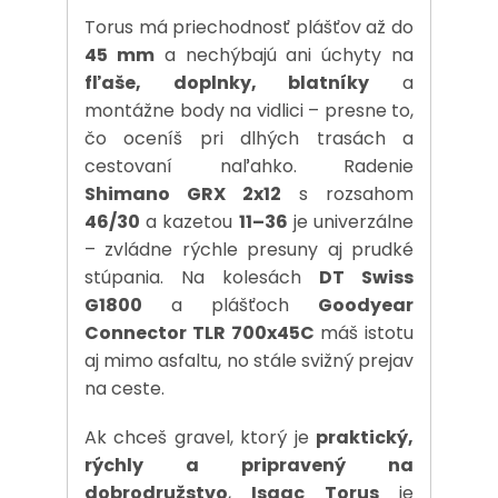
Torus má priechodnosť plášťov až do
45 mm
a nechýbajú ani úchyty na
fľaše, doplnky, blatníky
a
montážne body na vidlici – presne to,
čo oceníš pri dlhých trasách a
cestovaní naľahko. Radenie
Shimano GRX 2x12
s rozsahom
46/30
a kazetou
11–36
je univerzálne
– zvládne rýchle presuny aj prudké
stúpania. Na kolesách
DT Swiss
G1800
a plášťoch
Goodyear
Connector TLR 700x45C
máš istotu
aj mimo asfaltu, no stále svižný prejav
na ceste.
Ak chceš gravel, ktorý je
praktický,
rýchly a pripravený na
dobrodružstvo
,
Isaac Torus
je