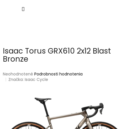
Prejsť
NÁKU
na
obsah
KOŠÍK
Isaac Torus GRX610 2x12 Blast
Bronze
Priemerné
Neohodnotené
Podrobnosti hodnotenia
hodnotenie
Značka:
Isaac Cycle
produktu
je
0,0
z
5
hviezdičiek.